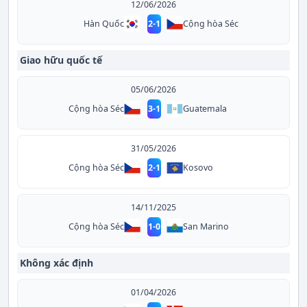
12/06/2026
Hàn Quốc
2
-
1
Cộng hòa Séc
Giao hữu quốc tế
05/06/2026
Cộng hòa Séc
3
-
1
Guatemala
31/05/2026
Cộng hòa Séc
2
-
1
Kosovo
14/11/2025
Cộng hòa Séc
1
-
0
San Marino
Không xác định
01/04/2026