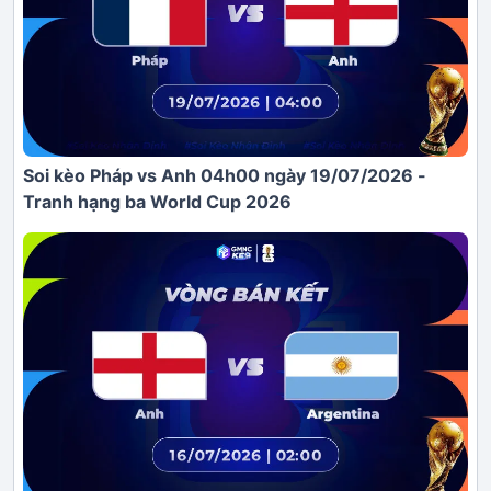
Soi kèo Pháp vs Anh 04h00 ngày 19/07/2026 -
Tranh hạng ba World Cup 2026