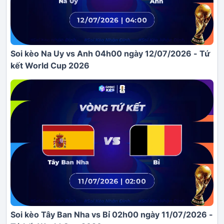
Soi kèo Na Uy vs Anh 04h00 ngày 12/07/2026 - Tứ
kết World Cup 2026
Soi kèo Tây Ban Nha vs Bỉ 02h00 ngày 11/07/2026 -