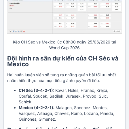
Kèo CH Séc vs Mexico lúc 08h00 ngày 25/06/2026 tại
World Cup 2026
Đội hình ra sân dự kiến của CH Séc và
Mexico
Hai huấn luyện viên sẽ tung ra những quân bài tối ưu nhất
nhằm hiện thực hóa mục tiêu giành quyền đi tiếp.
CH Séc (3-4-2-1):
Kovar, Holes, Hranac, Krejci,
Coufal, Soucek, Sadilek, Jurasek, Provod, Sulc,
Schick.
Mexico (4-2-3-1):
Malagon, Sanchez, Montes,
Vasquez, Arteaga, Chavez, Romo, Lozano, Pineda,
Quinones, Gimenez.