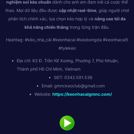
nghiệm soi kèo chuẩn
dành cho anh em đam mê cá cược thể
thao. Mọi dữ liệu đều được
cập nhật real-time
, giúp người chơi
phân tích chính xác, lựa chọn kèo hợp lý và
nâng cao tối đa
khả năng chiến thắng
trong từng trận đấu.
Hashtag: #kèo_nhà_cái #keonhacai #keobongda #keonhacai5
#tylekeo
Địa chỉ: 83 Đ. Trần Kế Xương, Phường 7, Phú Nhuận,
Thành phố Hồ Chí Minh, Vietnam
SĐT: 0342.591.536
Email:
gmnckeoclub@gmail.com
Website:
https://keonhacaigmnc.com/