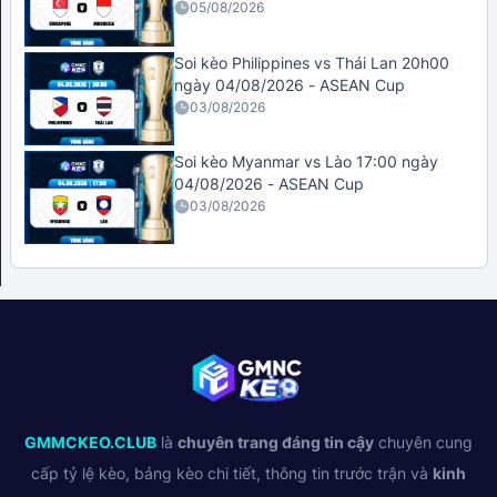
05/08/2026
Soi kèo Philippines vs Thái Lan 20h00
ngày 04/08/2026 - ASEAN Cup
03/08/2026
Soi kèo Myanmar vs Lào 17:00 ngày
04/08/2026 - ASEAN Cup
03/08/2026
GMMCKEO.CLUB
là
chuyên trang đáng tin cậy
chuyên cung
cấp tỷ lệ kèo, bảng kèo chi tiết, thông tin trước trận và
kinh