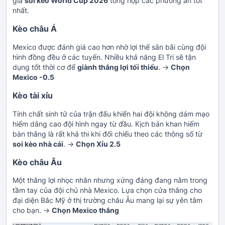
gia
soi kèo World Cup 2026
tổng hợp các phương án tốt
nhất.
Kèo châu Á
Mexico được đánh giá cao hơn nhờ lợi thế sân bãi cùng đội
hình đồng đều ở các tuyến. Nhiều khả năng El Tri sẽ tận
dụng tốt thời cơ để
giành thắng lợi tối thiểu
. ->
Chọn
Mexico -0.5
Kèo tài xỉu
Tính chất sinh tử của trận đấu khiến hai đội không dám mạo
hiểm dâng cao đội hình ngay từ đầu. Kịch bản khan hiếm
bàn thắng là rất khả thi khi đối chiếu theo các thông số từ
soi kèo nhà cái
. ->
Chọn Xỉu 2.5
Kèo châu Âu
Một thắng lợi nhọc nhằn nhưng xứng đáng đang nằm trong
tầm tay của đội chủ nhà Mexico. Lựa chọn cửa thắng cho
đại diện Bắc Mỹ ở thị trường châu Âu mang lại sự yên tâm
cho bạn. ->
Chọn Mexico thắng