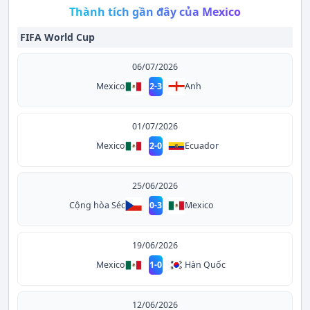
Thành tích gần đây của Mexico
FIFA World Cup
06/07/2026
Mexico
2
-
3
Anh
01/07/2026
Mexico
2
-
0
Ecuador
25/06/2026
Cộng hòa Séc
0
-
3
Mexico
19/06/2026
Mexico
1
-
0
Hàn Quốc
12/06/2026