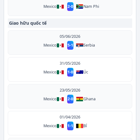
Mexico
2
-
0
Nam Phi
Giao hữu quốc tế
05/06/2026
Mexico
5
-
1
Serbia
31/05/2026
Mexico
1
-
0
Úc
23/05/2026
Mexico
2
-
0
Ghana
01/04/2026
Mexico
1
-
1
Bỉ