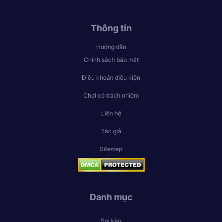
Thông tin
Hướng dẫn
Chính sách bảo mật
Điều khoản điều kiện
Chơi có trách nhiệm
Liên hệ
Tác giả
Sitemap
Danh mục
Soi kèo