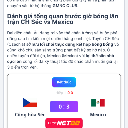
chuyên sâu từ hệ thống
GMNC CLUB
.
Đánh giá tổng quan trước giờ bóng lăn
trận CH Séc vs Mexico
Đại diện châu Âu đang rơi vào thế chân tường và buộc phải
dâng cao tìm kiếm một chiến thắng oanh liệt. Tuyển CH Séc
(Czechia) sở hữu
lối chơi thực dụng kết hợp bóng bổng
vô
cùng khó chịu sẵn sàng trừng phạt bất kỳ sơ hở nào. Ở
chiến tuyến đối diện, Mexico (Mexico) với
lợi thế sân nhà
cực lớn
cùng lối đá kỹ thuật tốc độ chắc chắn muốn giữ lại
3 điểm trọn vẹn.
Kết thúc
Hiệp 1 :
0
-
0
0
:
3
Cộng hòa Séc
Mexico
Cược