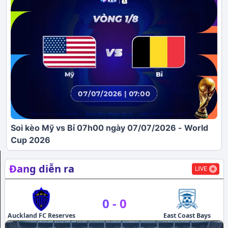
Soi kèo Mỹ vs Bỉ 07h00 ngày 07/07/2026 - World
Cup 2026
Đang diễn ra
0
-
0
Auckland FC Reserves
East Coast Bays