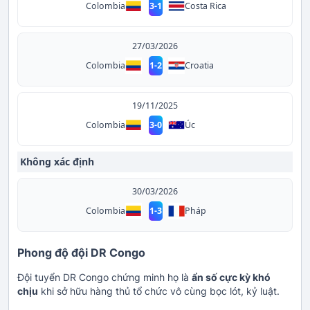
Colombia
3
-
1
Costa Rica
27/03/2026
Colombia
1
-
2
Croatia
19/11/2025
Colombia
3
-
0
Úc
Không xác định
30/03/2026
Colombia
1
-
3
Pháp
Phong độ đội DR Congo
Đội tuyển DR Congo chứng minh họ là
ẩn số cực kỳ khó
chịu
khi sở hữu hàng thủ tổ chức vô cùng bọc lót, kỷ luật.