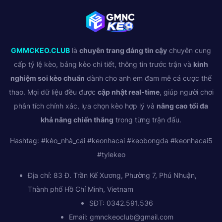
GMMCKEO.CLUB
là
chuyên trang đáng tin cậy
chuyên cung
cấp tỷ lệ kèo, bảng kèo chi tiết, thông tin trước trận và
kinh
nghiệm soi kèo chuẩn
dành cho anh em đam mê cá cược thể
thao. Mọi dữ liệu đều được
cập nhật real-time
, giúp người chơi
phân tích chính xác, lựa chọn kèo hợp lý và
nâng cao tối đa
khả năng chiến thắng
trong từng trận đấu.
Hashtag: #kèo_nhà_cái #keonhacai #keobongda #keonhacai5
#tylekeo
Địa chỉ: 83 Đ. Trần Kế Xương, Phường 7, Phú Nhuận,
Thành phố Hồ Chí Minh, Vietnam
SĐT: 0342.591.536
Email:
gmnckeoclub@gmail.com