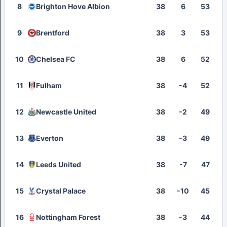
8
Brighton Hove Albion
38
6
53
9
Brentford
38
3
53
10
Chelsea FC
38
6
52
11
Fulham
38
-4
52
12
Newcastle United
38
-2
49
13
Everton
38
-3
49
14
Leeds United
38
-7
47
15
Crystal Palace
38
-10
45
16
Nottingham Forest
38
-3
44