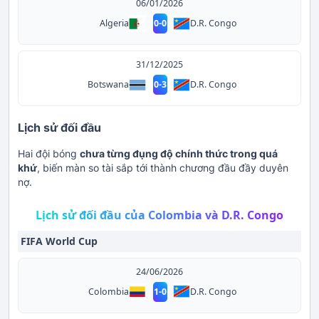
06/01/2026
D.R. Congo
Algeria
0
-
0
31/12/2025
D.R. Congo
Botswana
0
-
3
Lịch sử đối đầu
Hai đội bóng
chưa từng đụng độ chính thức trong quá
khứ
, biến màn so tài sắp tới thành chương đầu đầy duyên
nợ.
Lịch sử đối đầu của Colombia và D.R. Congo
FIFA World Cup
24/06/2026
D.R. Congo
Colombia
1
-
0