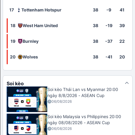
17
Tottenham Hotspur
38
-9
41
18
West Ham United
38
-19
39
19
Burnley
38
-37
22
20
Wolves
38
-41
20
Soi kèo
Soi kèo Thái Lan vs Myanmar 20:00
ngày 8/8/2026 - ASEAN Cup
06/08/2026
Soi kèo Malaysia vs Philippines 20:00
ngày 08/08/2026 - ASEAN Cup
06/08/2026