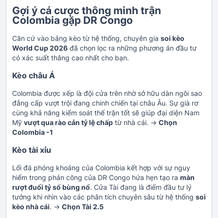
Gợi ý cá cược thông minh trận
Colombia gặp DR Congo
Căn cứ vào bảng kèo từ hệ thống, chuyên gia
soi kèo
World Cup 2026
đã chọn lọc ra những phương án đầu tư
có xác suất thắng cao nhất cho bạn.
Kèo châu Á
Colombia được xếp là đội cửa trên nhờ sở hữu dàn ngôi sao
đẳng cấp vượt trội đang chinh chiến tại châu Âu. Sự già rơ
cùng khả năng kiểm soát thế trận tốt sẽ giúp đại diện Nam
Mỹ
vượt qua rào cản tỷ lệ chấp
từ nhà cái. ->
Chọn
Colombia -1
Kèo tài xỉu
Lối đá phóng khoáng của Colombia kết hợp với sự nguy
hiểm trong phản công của DR Congo hứa hẹn tạo ra
màn
rượt đuổi tỷ số bùng nổ
. Cửa Tài đang là điểm đầu tư lý
tưởng khi nhìn vào các phân tích chuyên sâu từ hệ thống
soi
kèo nhà cái
. ->
Chọn Tài 2.5