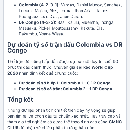
Colombia (4-2-3-1):
Vargas, Daniel Munoz, Sanchez,
Lucumi, Mojica, Rios, Lerma, Jhon Arias, James
Rodriguez, Luis Diaz, Jhon Duran.
DR Congo (4-3-3):
Basi, Kalulu, Mbemba, Inonga,
Masuaku, Pickel, Moutoussamy, Kakuta, Elia,
Bakambu, Yoane Wissa.
Dự đoán tỷ số trận đấu Colombia vs DR
Congo
Thế trận đôi công hấp dẫn được dự báo sẽ duy trì suốt 90
phút thi đấu chính thức. Chuyên gia
soi kèo World Cup
2026
nhận định kết quả chung cuộc:
Dự đoán tỷ số hiệp 1: Colombia 1 – 0 DR Congo
Dự đoán tỷ số cả trận: Colombia 2 – 1 DR Congo
Tổng kết
Những dữ liệu phân tích chi tiết trên đây hy vọng sẽ giúp
bạn tìm ra lựa chọn đầu tư chuẩn xác nhất. Hãy truy cập và
tham gia trải nghiệm cá cược thể thao đỉnh cao cùng
GMNC
CLUB
để nhận về nhiều phần thưởng hấp dẫn.