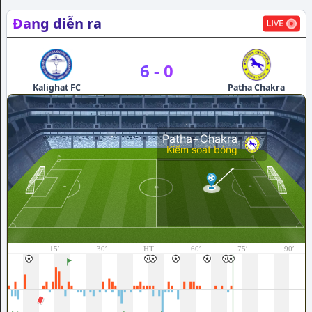
Đang diễn ra
6
-
0
Kalighat FC
Patha Chakra