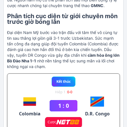
cược nhanh chóng tại chuyên trang thể thao
GMNC
.
Phân tích cục diện từ giới chuyên môn
trước giờ bóng lăn
Đại diện Nam Mỹ bước vào trận đấu với tâm thế vô cùng tự
tin sau thắng lợi giòn giã 3-1 trước Uzbekistan. Sức mạnh
tấn công đa dạng giúp đội tuyển Colombia (Colombia) được
đánh giá cao hơn hẳn đối thủ ở bên kia chiến tuyến. Dẫu
vậy, tuyển DR Congo vừa gây địa chấn khi
cầm hòa ông lớn
Bồ Đào Nha 1-1
nhờ nền tảng thể lực sung mãn và lối chơi
không ngại va chạm.
Kết thúc
Hiệp 1 :
0
-
0
1
:
0
Colombia
D.R. Congo
Cược