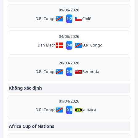
09/06/2026
D.R. Congo
1
-
2
Chilê
04/06/2026
D.R. Congo
Đan Mạch
0
-
0
26/03/2026
D.R. Congo
2
-
0
Bermuda
Không xác định
01/04/2026
D.R. Congo
0
-
0
Jamaica
Africa Cup of Nations