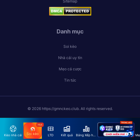
Sitemap
Danh mục
Soi kèo
Nhà cái uy tín
Mẹo cá cược
Tin tức
© 2026 https://gmnckeo.club. All rights reserved.
Soi kèo
Kèo nhà cái
LTD
Kết quả
Bảng Xếp hạng
Mẹ