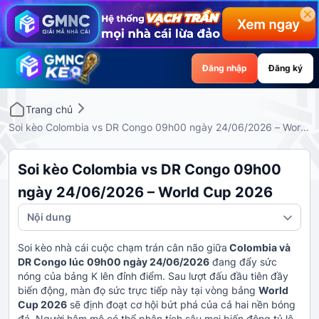
Đăng nhập
Đăng ký
Trang chủ
Soi kèo Colombia vs DR Congo 09h00 ngày 24/06/2026 – World
Cup 2026
Soi kèo Colombia vs DR Congo 09h00
ngày 24/06/2026 – World Cup 2026
Nội dung
Soi kèo nhà cái
cuộc chạm trán cân não giữa
Colombia và
DR Congo lúc
09h00 ngày 24/06/2026
đang đẩy sức
nóng của bảng K lên đỉnh điểm. Sau lượt đấu đầu tiên đầy
biến động, màn đọ sức trực tiếp này tại vòng bảng
World
Cup 2026
sẽ định đoạt cơ hội bứt phá của cả hai nền bóng
đá. Người hâm mộ có thể phân tích sâu mọi biến động tỷ lệ