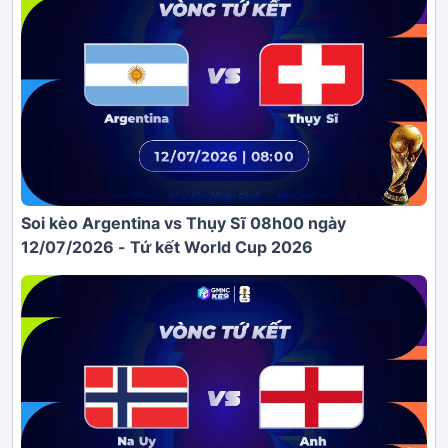
Soi kèo Argentina vs Thụy Sĩ 08h00 ngày
12/07/2026 - Tứ kết World Cup 2026