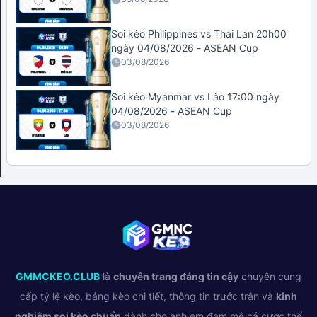
Soi kèo Philippines vs Thái Lan 20h00
ngày 04/08/2026 - ASEAN Cup
03/08/2026
Soi kèo Myanmar vs Lào 17:00 ngày
04/08/2026 - ASEAN Cup
03/08/2026
GMMCKEO.CLUB
là
chuyên trang đáng tin cậy
chuyên cung
cấp tỷ lệ kèo, bảng kèo chi tiết, thông tin trước trận và
kinh
nghiệm soi kèo chuẩn
dành cho anh em đam mê cá cược thể