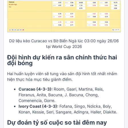
Dữ liệu kèo Curacao vs Bờ Biển Ngà lúc 03:00 ngày 26/06
tại World Cup 2026
Đội hình dự kiến ra sân chính thức hai
đội bóng
Hai huấn luyện viên sẽ tung vào sân đội hình tốt nhất nhằm
hiện thực hóa mục tiêu giành điểm.
Curacao (4-3-3):
Room, Gaari, Martina, Reis,
Floranus, Anita, Bacuna, J. Bacuna, Chong,
Comenencia, Gorre.
Ivory Coast (4-3-3):
Fofana, Singo, Ndicka, Boly,
Konan, Kessie, Seri, Sangare, Adingra, Haller, Diakite.
Dự đoán tỷ số cuộc so tài đêm nay