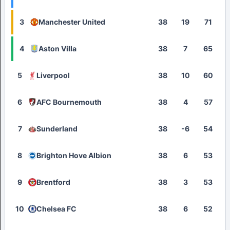
3
Manchester United
38
19
71
4
Aston Villa
38
7
65
5
Liverpool
38
10
60
6
AFC Bournemouth
38
4
57
7
Sunderland
38
-6
54
8
Brighton Hove Albion
38
6
53
9
Brentford
38
3
53
10
Chelsea FC
38
6
52