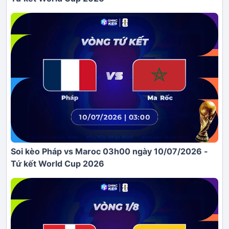
Soi kèo Pháp vs Maroc 03h00 ngày 10/07/2026 -
Tứ kết World Cup 2026