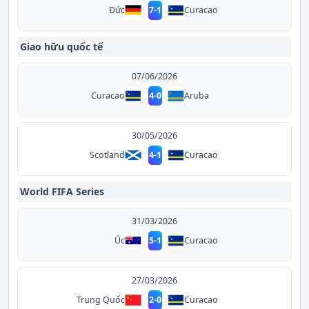
Đức
7
-
1
Curacao
Giao hữu quốc tế
07/06/2026
Curacao
4
-
0
Aruba
30/05/2026
Scotland
4
-
1
Curacao
World FIFA Series
31/03/2026
Úc
5
-
1
Curacao
27/03/2026
Trung Quốc
2
-
0
Curacao