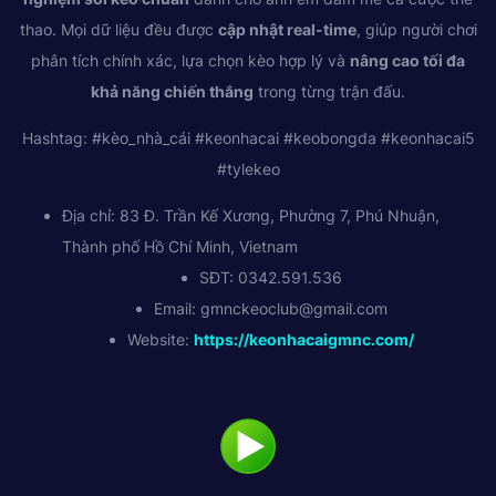
thao. Mọi dữ liệu đều được
cập nhật real-time
, giúp người chơi
phân tích chính xác, lựa chọn kèo hợp lý và
nâng cao tối đa
khả năng chiến thắng
trong từng trận đấu.
Hashtag: #kèo_nhà_cái #keonhacai #keobongda #keonhacai5
#tylekeo
Địa chỉ: 83 Đ. Trần Kế Xương, Phường 7, Phú Nhuận,
Thành phố Hồ Chí Minh, Vietnam
SĐT: 0342.591.536
Email:
gmnckeoclub@gmail.com
Website:
https://keonhacaigmnc.com/