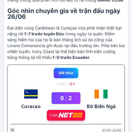
Góc nhìn chuyên gia về trận đấu ngày
26/06
Đại diện vùng Caribbean là Curaçao vừa phải nhận thất bại
nặng nề
1-7 trước tuyển Đức
trong ngày ra quân. Điểm
sáng hiếm hoi của họ là bàn thắng lịch sử do công của
Livano Comenencia ghi được tại đấu trường lớn. Phía bên kia
chiến tuyến, Ivory Coast lại thể hiện bản lĩnh kiên cường
bằng thắng lợi tối thiểu
1-0 trước Ecuador
.
Kết thúc
Hiệp 1 :
0
-
1
0
:
2
Curacao
Bờ Biển Ngà
Cược
FIFA World Cup
03:00
26/06