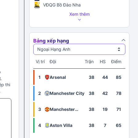
VĐQG Bồ Đào Nha
Xem thêm
Bảng xếp hạng
Ngoại Hạng Anh
Vị trí
Đội
Trận
HS
Điểm
y
1
Arsenal
38
44
85
t
.
ệp thi
.
2
Manchester City
38
42
78
3
Manchester
38
19
71
United
4
Aston Villa
38
7
65