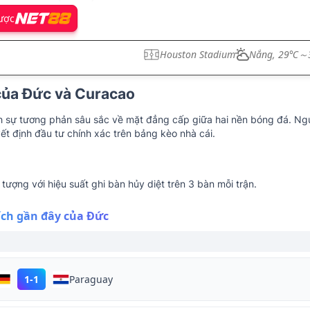
ược
Houston Stadium
Nắng, 29℃～
 của Đức và Curacao
h sự tương phản sâu sắc về mặt đẳng cấp giữa hai nền bóng đá. Ng
ết định đầu tư chính xác trên bảng kèo nhà cái.
tượng với hiệu suất ghi bàn hủy diệt trên 3 bàn mỗi trận.
ích gần đây của Đức
1
-
1
Paraguay