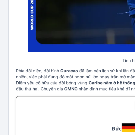
Tình h
Phía đối diện, đội hình
Curacao
đã làm nên lịch sử khi lần đ
nhiên, việc phải đụng độ một ngọn núi lớn ngay trận mở màn 
Điểm yếu cố hữu của đội bóng vùng
Caribe nằm ở hệ thống
đấu thứ hai. Chuyên gia
GMNC
nhận định mục tiêu khả dĩ nh
Đức