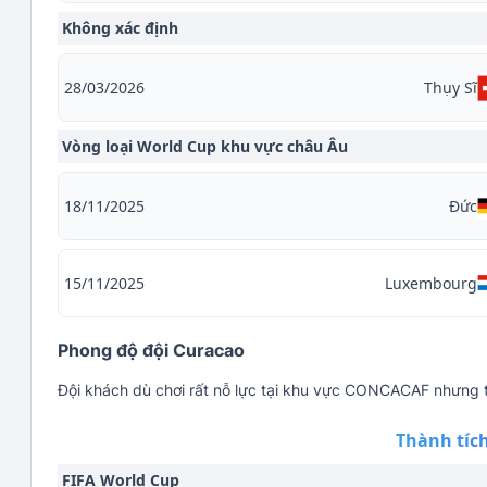
Không xác định
28/03/2026
Thụy Sĩ
Vòng loại World Cup khu vực châu Âu
18/11/2025
Đức
15/11/2025
Luxembourg
Phong độ đội Curacao
Đội khách dù chơi rất nỗ lực tại khu vực CONCACAF nhưng t
Thành tíc
FIFA World Cup