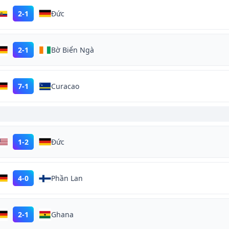
2
-
1
Đức
2
-
1
Bờ Biển Ngà
7
-
1
Curacao
1
-
2
Đức
4
-
0
Phần Lan
2
-
1
Ghana