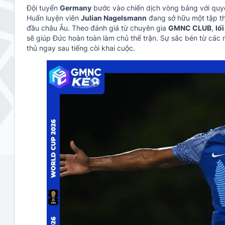
Đội tuyển
Germany
bước vào chiến dịch vòng bảng với quyết
Huấn luyện viên
Julian Nagelsmann
đang sở hữu một tập th
đầu châu Âu. Theo đánh giá từ chuyên gia
GMNC CLUB
,
lố
sẽ giúp Đức hoàn toàn làm chủ thế trận. Sự sắc bén từ các
thủ ngay sau tiếng còi khai cuộc.