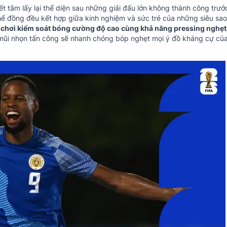
 tâm lấy lại thể diện sau những giải đấu lớn không thành công trướ
ể đồng đều kết hợp giữa kinh nghiệm và sức trẻ của những siêu sa
i chơi kiểm soát bóng cường độ cao cùng khả năng pressing nghẹt
 mũi nhọn tấn công sẽ nhanh chóng bóp nghẹt mọi ý đồ kháng cự của