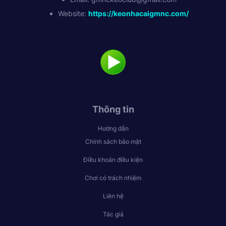
Website:
https://keonhacaigmnc.com/
Thông tin
Hướng dẫn
Chính sách bảo mật
Điều khoản điều kiện
Chơi có trách nhiệm
Liên hệ
Tác giả