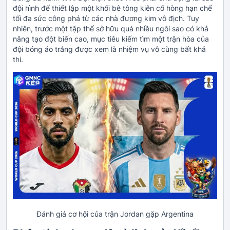
đội hình để thiết lập một khối bê tông kiên cố hòng hạn chế
tối đa sức công phá từ các nhà đương kim vô địch. Tuy
nhiên, trước một tập thể sở hữu quá nhiều ngôi sao có khả
năng tạo đột biến cao, mục tiêu kiếm tìm một trận hòa của
đội bóng áo trắng được xem là nhiệm vụ vô cùng bất khả
thi.
Đánh giá cơ hội của trận Jordan gặp Argentina