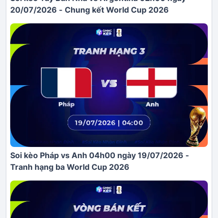
20/07/2026 - Chung kết World Cup 2026
Soi kèo Pháp vs Anh 04h00 ngày 19/07/2026 -
Tranh hạng ba World Cup 2026