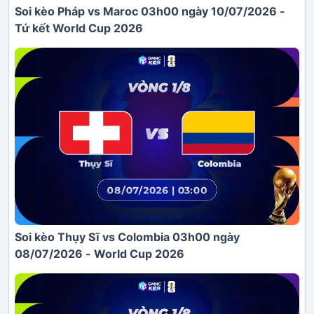
Soi kèo Pháp vs Maroc 03h00 ngày 10/07/2026 -
Tứ kết World Cup 2026
Soi kèo Thụy Sĩ vs Colombia 03h00 ngày
08/07/2026 - World Cup 2026