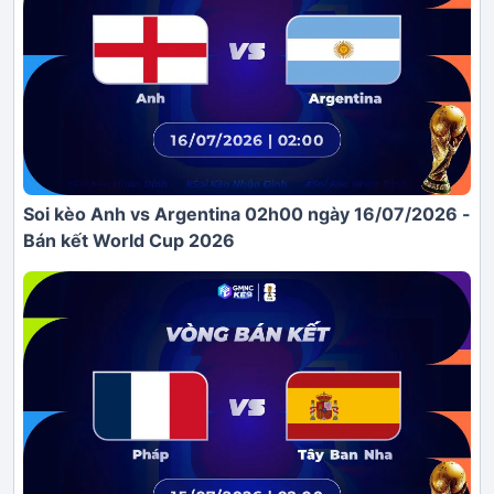
Soi kèo Anh vs Argentina 02h00 ngày 16/07/2026 -
Bán kết World Cup 2026