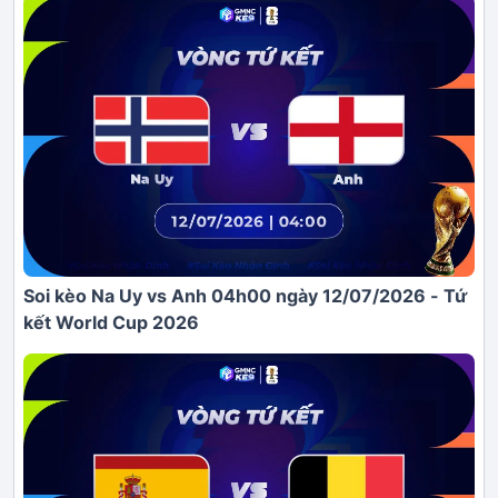
Soi kèo Na Uy vs Anh 04h00 ngày 12/07/2026 - Tứ
kết World Cup 2026