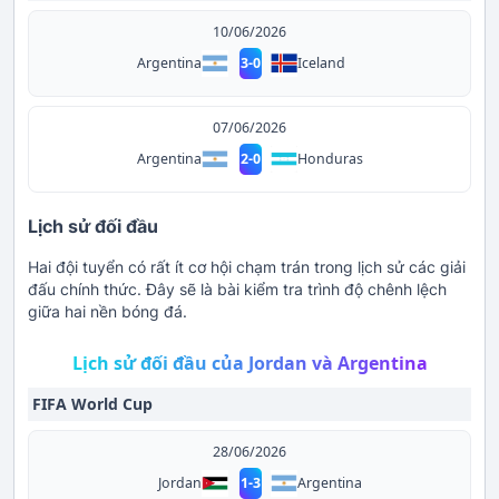
10/06/2026
Argentina
3
-
0
Iceland
07/06/2026
Argentina
2
-
0
Honduras
Lịch sử đối đầu
Hai đội tuyển có rất ít cơ hội chạm trán trong lịch sử các giải
đấu chính thức. Đây sẽ là bài kiểm tra trình độ chênh lệch
giữa hai nền bóng đá.
Lịch sử đối đầu của Jordan và Argentina
FIFA World Cup
28/06/2026
Jordan
1
-
3
Argentina