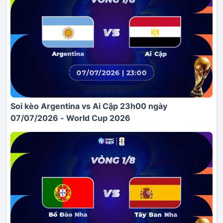
Soi kèo Argentina vs Ai Cập 23h00 ngày
07/07/2026 - World Cup 2026