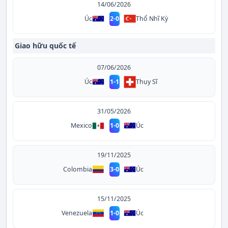
14/06/2026
Úc
2
-
0
Thổ Nhĩ Kỳ
Giao hữu quốc tế
07/06/2026
Úc
1
-
1
Thụy Sĩ
31/05/2026
Mexico
1
-
0
Úc
19/11/2025
Colombia
3
-
0
Úc
15/11/2025
Venezuela
1
-
0
Úc