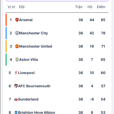
Vị trí
Đội
Trận
HS
Điểm
1
Arsenal
38
44
85
2
Manchester City
38
42
78
3
Manchester United
38
19
71
4
Aston Villa
38
7
65
5
Liverpool
38
10
60
6
AFC Bournemouth
38
4
57
7
Sunderland
38
-6
54
8
Brighton Hove Albion
38
6
53