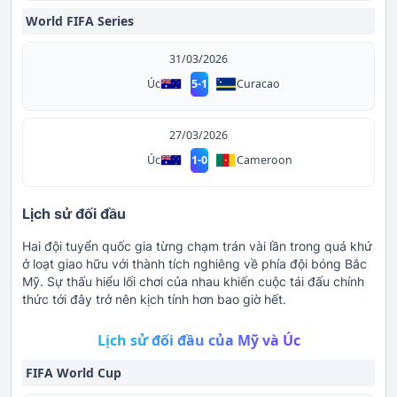
World FIFA Series
31/03/2026
Úc
5
-
1
Curacao
27/03/2026
Úc
1
-
0
Cameroon
Lịch sử đối đầu
Hai đội tuyển quốc gia từng chạm trán vài lần trong quá khứ
ở loạt giao hữu với thành tích nghiêng về phía đội bóng Bắc
Mỹ. Sự thấu hiểu lối chơi của nhau khiến cuộc tái đấu chính
thức tới đây trở nên kịch tính hơn bao giờ hết.
Lịch sử đối đầu của Mỹ và Úc
FIFA World Cup