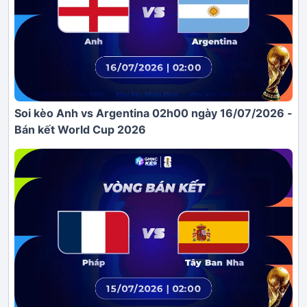
Soi kèo Anh vs Argentina 02h00 ngày 16/07/2026 -
Bán kết World Cup 2026