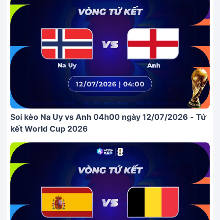
Soi kèo Na Uy vs Anh 04h00 ngày 12/07/2026 - Tứ
kết World Cup 2026