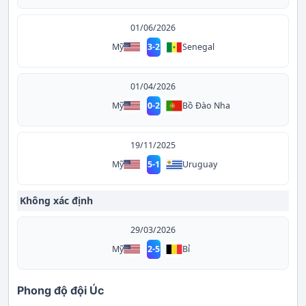
01/06/2026
Mỹ
3
-
2
Senegal
01/04/2026
Mỹ
0
-
2
Bồ Đào Nha
19/11/2025
Mỹ
5
-
1
Uruguay
Không xác định
29/03/2026
Mỹ
2
-
5
Bỉ
Phong độ đội Úc