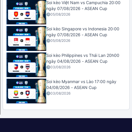
Soi kèo Việt Nam vs Campuchia 20:00
ngày 07/08/2026 - ASEAN Cup
05/08/2026
Soi kèo Singapore vs Indonesia 20:00
ngày 07/08/2026 - ASEAN Cup
05/08/2026
Soi kèo Philippines vs Thái Lan 20h00
ngày 04/08/2026 - ASEAN Cup
03/08/2026
Soi kèo Myanmar vs Lào 17:00 ngày
04/08/2026 - ASEAN Cup
03/08/2026