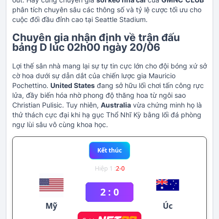
phân tích chuyên sâu các thông số và tỷ lệ cược tối ưu cho
cuộc đối đầu đỉnh cao tại Seattle Stadium.
Chuyên gia nhận định về trận đấu
bảng D lúc 02h00 ngày 20/06
Lợi thế sân nhà mang lại sự tự tin cực lớn cho đội bóng xứ sở
cờ hoa dưới sự dẫn dắt của chiến lược gia Mauricio
Pochettino.
United States
đang sở hữu lối chơi tấn công rực
lửa, đầy biến hóa nhờ phong độ thăng hoa từ ngôi sao
Christian Pulisic. Tuy nhiên,
Australia
vừa chứng minh họ là
thử thách cực đại khi hạ gục Thổ Nhĩ Kỳ bằng lối đá phòng
ngự lùi sâu vô cùng khoa học.
Kết thúc
Hiệp 1 :
2
-
0
2
:
0
Mỹ
Úc