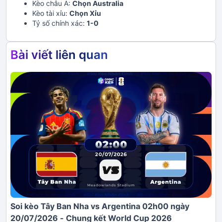
Kèo châu Á:
Chọn Australia
Kèo tài xỉu:
Chọn Xỉu
Tỷ số chính xác:
1-0
Bài viết liên quan
Soi kèo Tây Ban Nha vs Argentina 02h00 ngày
20/07/2026 - Chung kết World Cup 2026