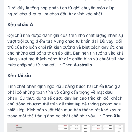
Dưới đây là tổng hợp phân tích từ giới chuyên môn giúp
người chơi đưa ra lựa chọn đầu tư chính xác nhất.
Kèo châu Á
Đội chủ nhà được đánh giá cửa trên nhờ chất lượng nhân sự
vượt trội cùng điểm tựa vững chắc từ khán đài. Dù vậy, đối
thủ của họ luôn chơi rất kiên cường và biết cách gây ức chế
cho những đội bóng thích áp đặt. Bạn nên tin tưởng vào khả
năng vượt rào thành công từ các chiến binh xứ chuột túi nhờ
mức chấp sâu từ nhà cái. -> Chọn
Australia
Kèo tài xỉu
Tính chất phân định ngôi đầu bảng buộc hai chiến lược gia
phải có những toan tính vô cùng cẩn trọng về mặt đấu
pháp. Sự thực dụng sẽ được đẩy lên cao trào khi đội khách
chủ động nhường thế trận để thiết lập hệ thống phòng ngự
nhiều lớp. Kịch bản xuất hiện mưa bàn thắng rất khó xảy ra
trong một thế trận giằng co chặt chẽ như vậy. -> Chọn
Xỉu