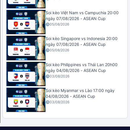
Soi kèo Việt Nam vs Campuchia 20:00
ngày 07/08/2026 - ASEAN Cup
05/08/2026
Soi kèo Singapore vs Indonesia 20:00
ngày 07/08/2026 - ASEAN Cup
05/08/2026
Soi kèo Philippines vs Thái Lan 20h00
ngày 04/08/2026 - ASEAN Cup
03/08/2026
Soi kèo Myanmar vs Lào 17:00 ngày
04/08/2026 - ASEAN Cup
03/08/2026