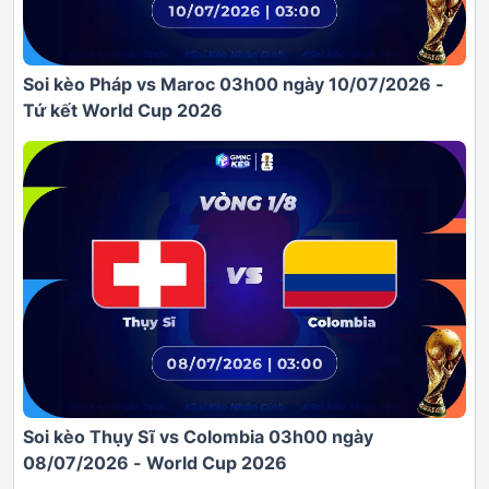
Soi kèo Pháp vs Maroc 03h00 ngày 10/07/2026 -
Tứ kết World Cup 2026
Soi kèo Thụy Sĩ vs Colombia 03h00 ngày
08/07/2026 - World Cup 2026