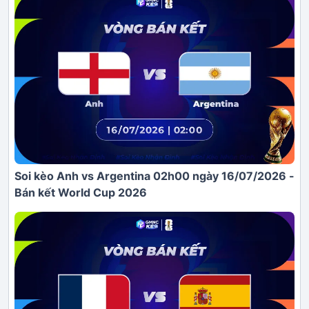
Soi kèo Anh vs Argentina 02h00 ngày 16/07/2026 -
Bán kết World Cup 2026