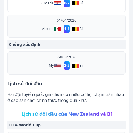
Croatia
0
-
2
Bỉ
01/04/2026
Mexico
1
-
1
Bỉ
Không xác định
29/03/2026
Mỹ
2
-
5
Bỉ
Lịch sử đối đầu
Hai đội tuyển quốc gia chưa có nhiều cơ hội chạm trán nhau
ở các sân chơi chính thức trong quá khứ.
Lịch sử đối đầu của New Zealand và Bỉ
FIFA World Cup