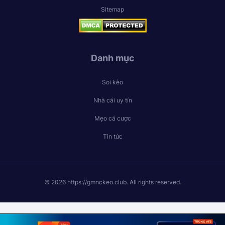
Sitemap
Danh mục
Soi kèo
Nhà cái uy tín
Mẹo cá cược
Tin tức
© 2026 https://gmnckeo.club. All rights reserved.