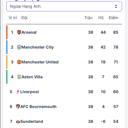
Ngoại Hạng Anh
Vị trí
Đội
Trận
HS
Điểm
1
Arsenal
38
44
85
2
Manchester City
38
42
78
3
Manchester United
38
19
71
4
Aston Villa
38
7
65
5
Liverpool
38
10
60
6
AFC Bournemouth
38
4
57
7
Sunderland
38
-6
54