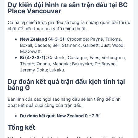
Dự kiến đội hình ra sân trận đấu tại BC
Place Vancouver
Cả hai vị chiến lược gia đều sẽ tung ra những quân bài tối ưu
nhất để hiện thực hóa ý đồ chiến thuật.
New Zealand (4-3-3):
Crocombe; Payne, Tuiloma,
Boxall, Cacace; Bell, Stamenic, Garbett; Just, Wood,
McCowatt.
Bỉ (4-2-3-1):
Casteels; Castagne, Faes, Vertonghen,
Theate; Onana, Mangala; Bakayoko, De Bruyne,
Jeremy Doku; Lukaku.
Dự đoán kết quả trận đấu kịch tính tại
bảng G
Bản lĩnh của các ngôi sao hàng đầu sẽ lên tiếng để định
đoạt kết quả cuối cùng của trận đấu.
Dự đoán kết quả:
New Zealand 0 – 2 Bỉ
Tổng kết