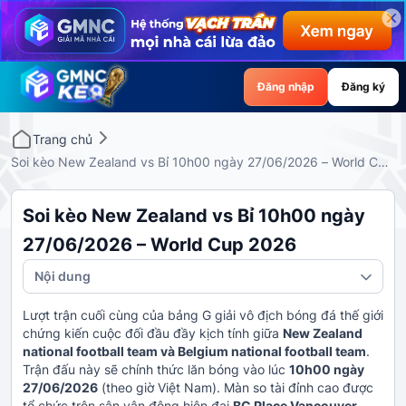
Đăng nhập
Đăng ký
Trang chủ
Soi kèo New Zealand vs Bỉ 10h00 ngày 27/06/2026 – World Cup
2026
Soi kèo New Zealand vs Bỉ 10h00 ngày
27/06/2026 – World Cup 2026
Nội dung
Lượt trận cuối cùng của bảng G giải vô địch bóng đá thế giới
chứng kiến cuộc đối đầu đầy kịch tính giữa
New Zealand
national football team và Belgium national football team
.
Trận đấu này sẽ chính thức lăn bóng vào lúc
10h00 ngày
27/06/2026
(theo giờ Việt Nam). Màn so tài đỉnh cao được
tổ chức trên sân vận động hiện đại
BC Place Vancouver
.