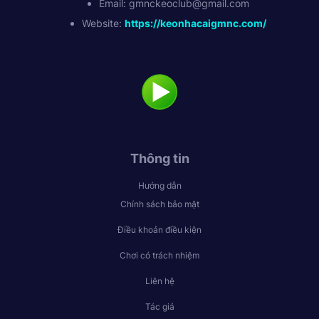
Email:
gmnckeoclub@gmail.com
Website:
https://keonhacaigmnc.com/
Thông tin
Hướng dẫn
Chính sách bảo mật
Điều khoản điều kiện
Chơi có trách nhiệm
Liên hệ
Tác giả