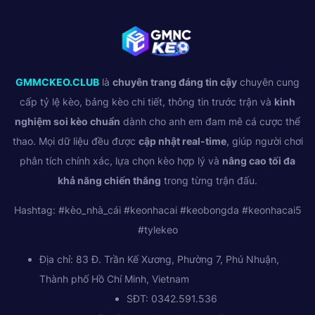
GMMCKEO.CLUB
là
chuyên trang đáng tin cậy
chuyên cung
cấp tỷ lệ kèo, bảng kèo chi tiết, thông tin trước trận và
kinh
nghiệm soi kèo chuẩn
dành cho anh em đam mê cá cược thể
thao. Mọi dữ liệu đều được
cập nhật real-time
, giúp người chơi
phân tích chính xác, lựa chọn kèo hợp lý và
nâng cao tối đa
khả năng chiến thắng
trong từng trận đấu.
Hashtag: #kèo_nhà_cái #keonhacai #keobongda #keonhacai5
#tylekeo
Địa chỉ: 83 Đ. Trần Kế Xương, Phường 7, Phú Nhuận,
Thành phố Hồ Chí Minh, Vietnam
SĐT: 0342.591.536