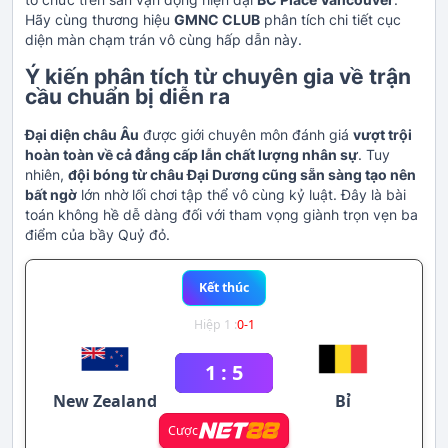
Hãy cùng thương hiệu
GMNC CLUB
phân tích chi tiết cục
diện màn chạm trán vô cùng hấp dẫn này.
Ý kiến phân tích từ chuyên gia về trận
cầu chuẩn bị diễn ra
Đại diện châu Âu
được giới chuyên môn đánh giá
vượt trội
hoàn toàn về cả đẳng cấp lẫn chất lượng nhân sự
. Tuy
nhiên,
đội bóng từ châu Đại Dương cũng sẵn sàng tạo nên
bất ngờ
lớn nhờ lối chơi tập thể vô cùng kỷ luật. Đây là bài
toán không hề dễ dàng đối với tham vọng giành trọn vẹn ba
điểm của bầy Quỷ đỏ.
Kết thúc
Hiệp 1 :
0
-
1
1
:
5
New Zealand
Bỉ
Cược