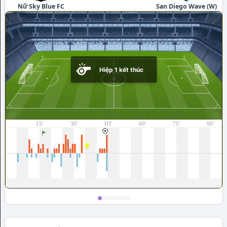
Nữ Sky Blue FC
San Diego Wave (W)