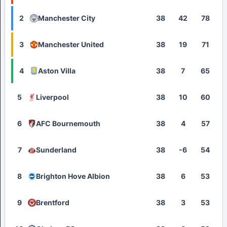
2
Manchester City
38
42
78
3
Manchester United
38
19
71
4
Aston Villa
38
7
65
5
Liverpool
38
10
60
6
AFC Bournemouth
38
4
57
7
Sunderland
38
-6
54
8
Brighton Hove Albion
38
6
53
9
Brentford
38
3
53