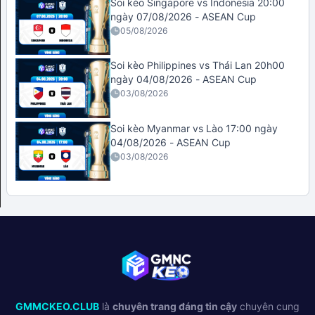
Soi kèo Singapore vs Indonesia 20:00
ngày 07/08/2026 - ASEAN Cup
05/08/2026
Soi kèo Philippines vs Thái Lan 20h00
ngày 04/08/2026 - ASEAN Cup
03/08/2026
Soi kèo Myanmar vs Lào 17:00 ngày
04/08/2026 - ASEAN Cup
03/08/2026
GMMCKEO.CLUB
là
chuyên trang đáng tin cậy
chuyên cung