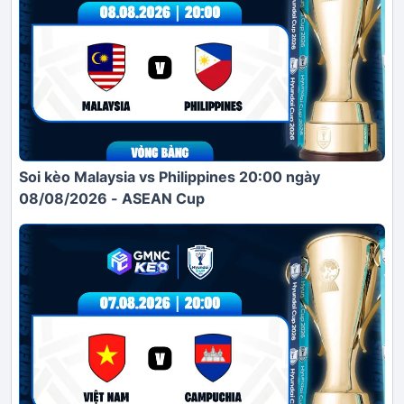
Soi kèo Malaysia vs Philippines 20:00 ngày
08/08/2026 - ASEAN Cup