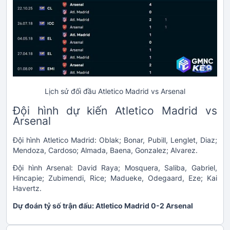
Lịch sử đối đầu Atletico Madrid vs Arsenal
Đội hình dự kiến Atletico Madrid vs
Arsenal
Đội hình Atletico Madrid: Oblak; Bonar, Pubill, Lenglet, Diaz;
Mendoza, Cardoso; Almada, Baena, Gonzalez; Alvarez.
Đội hình Arsenal:
David Raya; Mosquera, Saliba, Gabriel,
Hincapie; Zubimendi, Rice; Madueke, Odegaard, Eze; Kai
Havertz.
Dự đoán tỷ số trận đấu: Atletico Madrid 0-2 Arsenal