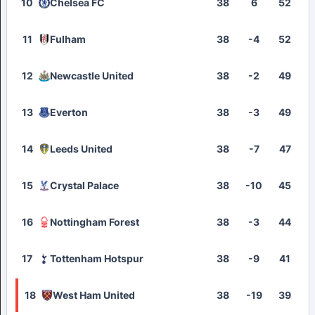
10
Chelsea FC
38
6
52
11
Fulham
38
-4
52
12
Newcastle United
38
-2
49
13
Everton
38
-3
49
14
Leeds United
38
-7
47
15
Crystal Palace
38
-10
45
16
Nottingham Forest
38
-3
44
17
Tottenham Hotspur
38
-9
41
18
West Ham United
38
-19
39