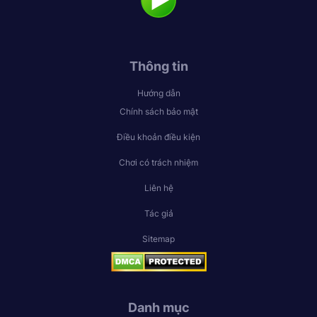
Thông tin
Hướng dẫn
Chính sách bảo mật
Điều khoản điều kiện
Chơi có trách nhiệm
Liên hệ
Tác giả
Sitemap
Danh mục