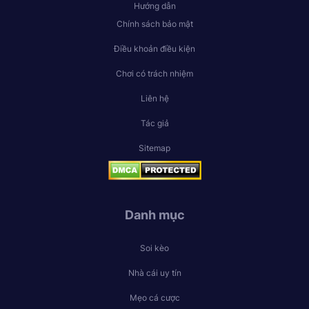
Hướng dẫn
Chính sách bảo mật
Điều khoản điều kiện
Chơi có trách nhiệm
Liên hệ
Tác giả
Sitemap
Danh mục
Soi kèo
Nhà cái uy tín
Mẹo cá cược