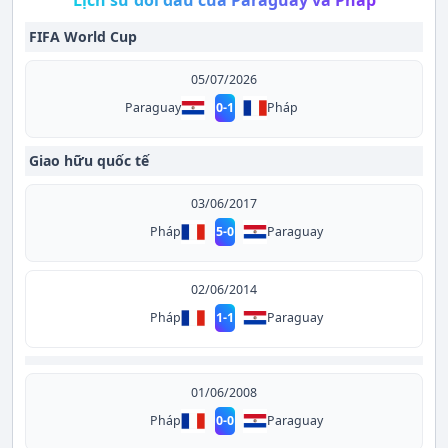
FIFA World Cup
05/07/2026
Paraguay
0
-
1
Pháp
Giao hữu quốc tế
03/06/2017
Pháp
5
-
0
Paraguay
02/06/2014
Pháp
1
-
1
Paraguay
01/06/2008
Pháp
0
-
0
Paraguay