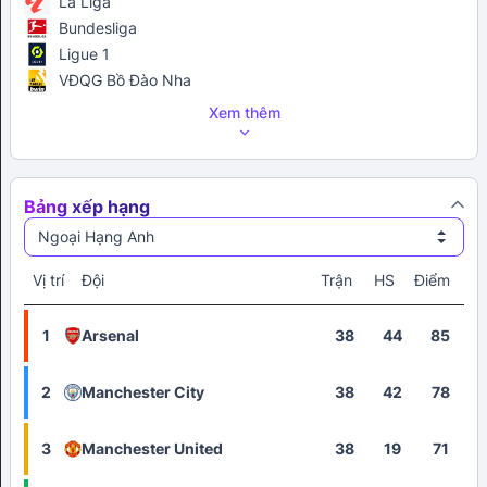
La Liga
Bundesliga
Ligue 1
VĐQG Bồ Đào Nha
Xem thêm
Bảng xếp hạng
Ngoại Hạng Anh
Vị trí
Đội
Trận
HS
Điểm
1
Arsenal
38
44
85
2
Manchester City
38
42
78
3
Manchester United
38
19
71