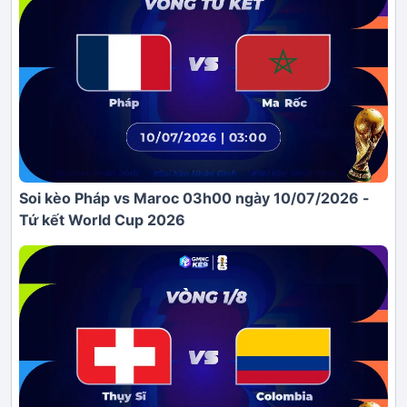
Soi kèo Pháp vs Maroc 03h00 ngày 10/07/2026 -
Tứ kết World Cup 2026