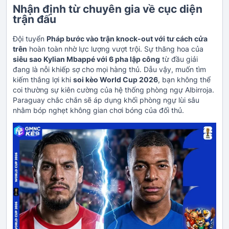
Nhận định từ chuyên gia về cục diện
trận đấu
Đội tuyển
Pháp bước vào trận knock-out với tư cách cửa
trên
hoàn toàn nhờ lực lượng vượt trội. Sự thăng hoa của
siêu sao Kylian Mbappé với 6 pha lập công
từ đầu giải
đang là nỗi khiếp sợ cho mọi hàng thủ. Dẫu vậy, muốn tìm
kiếm thắng lợi khi
soi kèo World Cup 2026
, bạn không thể
coi thường sự kiên cường của hệ thống phòng ngự Albirroja.
Paraguay chắc chắn sẽ áp dụng khối phòng ngự lùi sâu
nhằm bóp nghẹt không gian chơi bóng của đối thủ.