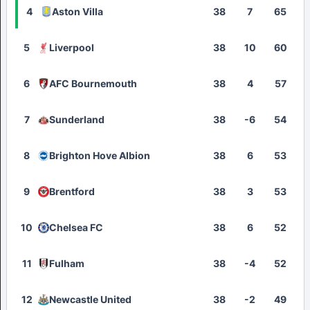
4
Aston Villa
38
7
65
5
Liverpool
38
10
60
6
AFC Bournemouth
38
4
57
7
Sunderland
38
-6
54
8
Brighton Hove Albion
38
6
53
9
Brentford
38
3
53
10
Chelsea FC
38
6
52
11
Fulham
38
-4
52
12
Newcastle United
38
-2
49