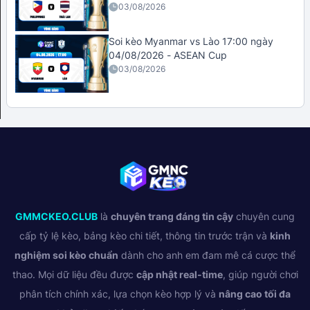
03/08/2026
Soi kèo Myanmar vs Lào 17:00 ngày
04/08/2026 - ASEAN Cup
03/08/2026
GMMCKEO.CLUB
là
chuyên trang đáng tin cậy
chuyên cung
cấp tỷ lệ kèo, bảng kèo chi tiết, thông tin trước trận và
kinh
nghiệm soi kèo chuẩn
dành cho anh em đam mê cá cược thể
thao. Mọi dữ liệu đều được
cập nhật real-time
, giúp người chơi
phân tích chính xác, lựa chọn kèo hợp lý và
nâng cao tối đa