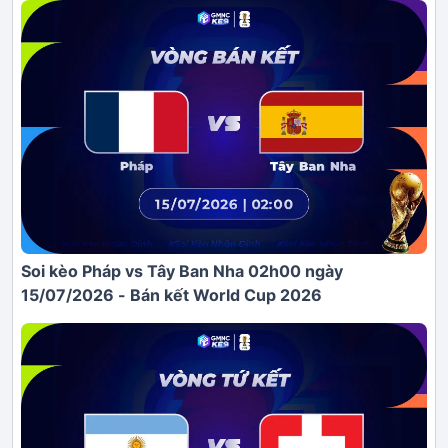
Soi kèo Pháp vs Tây Ban Nha 02h00 ngày
15/07/2026 - Bán kết World Cup 2026