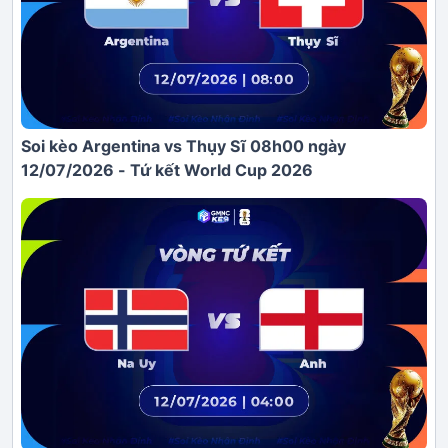
Soi kèo Argentina vs Thụy Sĩ 08h00 ngày
12/07/2026 - Tứ kết World Cup 2026