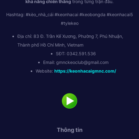
khả năng chiến thắng
trong từng trận đấu.
Hashtag: #kèo_nhà_cái #keonhacai #keobongda #keonhacai5
#tylekeo
Địa chỉ: 83 Đ. Trần Kế Xương, Phường 7, Phú Nhuận,
Thành phố Hồ Chí Minh, Vietnam
SĐT: 0342.591.536
Email:
gmnckeoclub@gmail.com
Website:
https://keonhacaigmnc.com/
Thông tin