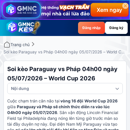
Đăng nhập
Đăng ký
Trang chủ
Soi kèo Paraguay vs Pháp 04h00 ngày 05/07/2026 – World Cup
2026
Soi kèo Paraguay vs Pháp 04h00 ngày
05/07/2026 – World Cup 2026
Nội dung
Cuộc chạm trán cân não tại
vòng 16 đội
World Cup 2026
giữa
Paraguay và Pháp sẽ chính thức diễn ra vào lúc
04h00 ngày 05/07/2026
. Sân vận động Lincoln Financial
Field tại Philadelphia đang nóng lên từng giờ trước màn so
tài đầy duyên nợ này. Đại diện Nam Mỹ Paraguay vừa tạo
nên
cú sốc lớn nhất giải đấu khi tiễn xe tăng Đức về nước