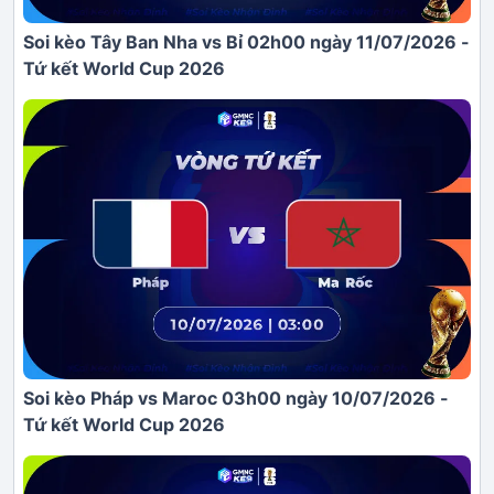
Soi kèo Tây Ban Nha vs Bỉ 02h00 ngày 11/07/2026 -
Tứ kết World Cup 2026
Soi kèo Pháp vs Maroc 03h00 ngày 10/07/2026 -
Tứ kết World Cup 2026