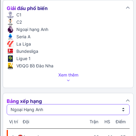
Giải đấu phổ biến
C1
C2
Ngoại hạng Anh
Seria A
La Liga
Bundesliga
Ligue 1
VĐQG Bồ Đào Nha
Xem thêm
Bảng xếp hạng
Ngoại Hạng Anh
Vị trí
Đội
Trận
HS
Điểm