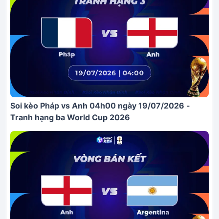
Soi kèo Pháp vs Anh 04h00 ngày 19/07/2026 -
Tranh hạng ba World Cup 2026