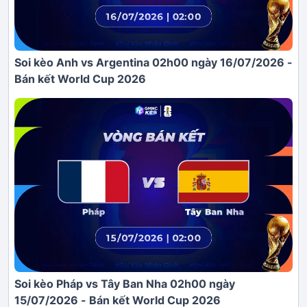
Soi kèo Anh vs Argentina 02h00 ngày 16/07/2026 -
Bán kết World Cup 2026
Soi kèo Pháp vs Tây Ban Nha 02h00 ngày
15/07/2026 - Bán kết World Cup 2026