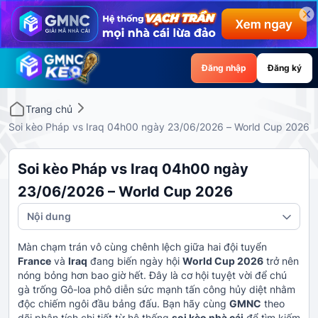
Đăng nhập
Đăng ký
Trang chủ
Soi kèo Pháp vs Iraq 04h00 ngày 23/06/2026 – World Cup 2026
Soi kèo Pháp vs Iraq 04h00 ngày
23/06/2026 – World Cup 2026
Nội dung
Màn chạm trán vô cùng chênh lệch giữa hai đội tuyển
France
và
Iraq
đang biến ngày hội
World Cup 2026
trở nên
nóng bỏng hơn bao giờ hết. Đây là cơ hội tuyệt vời để chú
gà trống Gô-loa phô diễn sức mạnh tấn công hủy diệt nhằm
độc chiếm ngôi đầu bảng đấu. Bạn hãy cùng
GMNC
theo
dõi phân tích chi tiết từ hệ thống
soi kèo nhà cái
để tìm kiếm