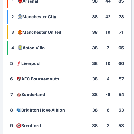
1
Arsenal
38
44
85
2
Manchester City
38
42
78
3
Manchester United
38
19
71
4
Aston Villa
38
7
65
5
Liverpool
38
10
60
6
AFC Bournemouth
38
4
57
7
Sunderland
38
-6
54
8
Brighton Hove Albion
38
6
53
9
Brentford
38
3
53