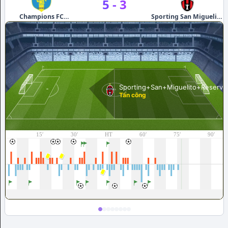
5
-
3
Champions FC
Sporting San Miguelito
Academy
Reserves