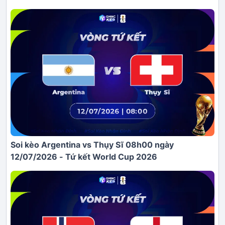
Soi kèo Argentina vs Thụy Sĩ 08h00 ngày
12/07/2026 - Tứ kết World Cup 2026