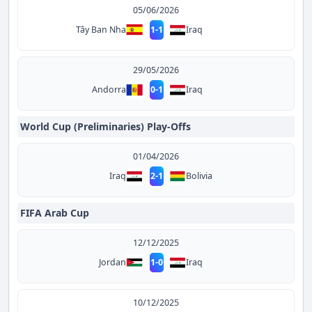
05/06/2026
Tây Ban Nha
1
-
1
Iraq
29/05/2026
Andorra
0
-
1
Iraq
World Cup (Preliminaries) Play-Offs
01/04/2026
Iraq
2
-
1
Bolivia
FIFA Arab Cup
12/12/2025
Jordan
1
-
0
Iraq
10/12/2025