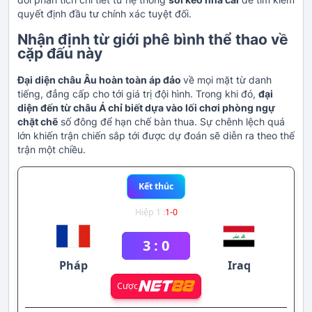
quyết định đầu tư chính xác tuyệt đối.
Nhận định từ giới phê bình thể thao về
cặp đấu này
Đại diện châu Âu hoàn toàn áp đảo
về mọi mặt từ danh
tiếng, đẳng cấp cho tới giá trị đội hình. Trong khi đó,
đại
diện đến từ châu Á chỉ biết dựa vào lối chơi phòng ngự
chặt chẽ
số đông để hạn chế bàn thua. Sự chênh lệch quá
lớn khiến trận chiến sắp tới được dự đoán sẽ diễn ra theo thế
trận một chiều.
Kết thúc
Hiệp 1 :
1
-
0
3
:
0
Pháp
Iraq
Cược