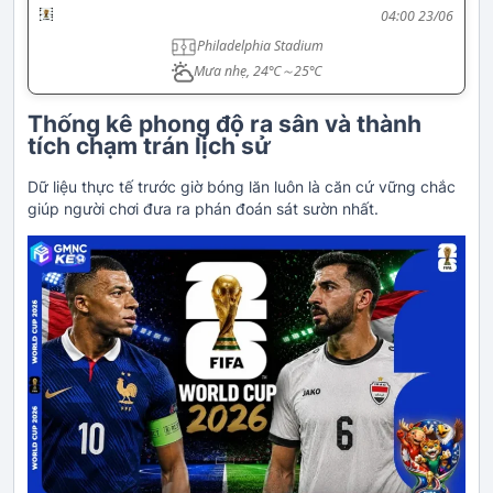
FIFA World Cup
04:00
23/06
Philadelphia Stadium
Mưa nhẹ, 24℃～25℃
Thống kê phong độ ra sân và thành
tích chạm trán lịch sử
Dữ liệu thực tế trước giờ bóng lăn luôn là căn cứ vững chắc
giúp người chơi đưa ra phán đoán sát sườn nhất.