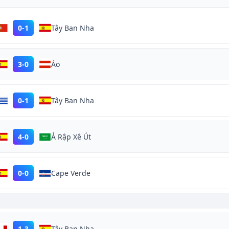
0
-
1
Tây Ban Nha
3
-
0
Áo
0
-
1
Tây Ban Nha
4
-
0
Ả Rập Xê Út
0
-
0
Cape Verde
1
-
3
Tây Ban Nha