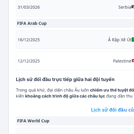
31/03/2026
Serbia
FIFA Arab Cup
16/12/2025
Ả Rập Xê Út
12/12/2025
Palestine
Lịch sử đối đầu trực tiếp giữa hai đội tuyển
Trong quá khứ, đại diện châu Âu luôn
chiếm ưu thế tuyệt đố
kiến
khoảng cách trình độ giữa các châu lục
đang dần thu 
Lịch sử đối đầu c
FIFA World Cup