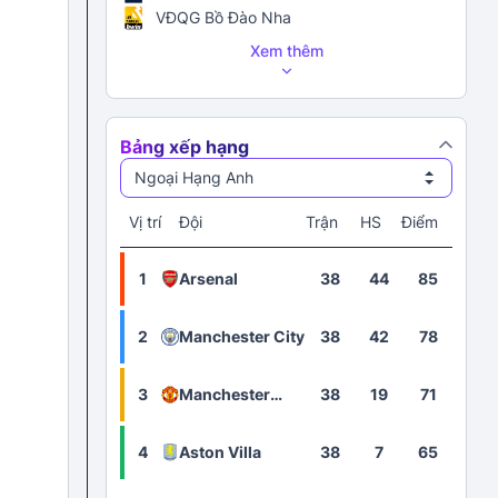
VĐQG Bồ Đào Nha
Xem thêm
Bảng xếp hạng
Ngoại Hạng Anh
Vị trí
Đội
Trận
HS
Điểm
1
Arsenal
38
44
85
2
Manchester City
38
42
78
3
Manchester
38
19
71
United
4
Aston Villa
38
7
65