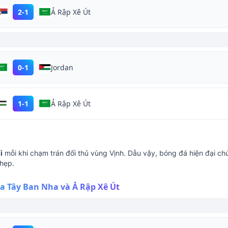
2
-
1
Ả Rập Xê Út
0
-
1
Jordan
1
-
1
Ả Rập Xê Út
i
mỗi khi chạm trán đối thủ vùng Vịnh. Dẫu vậy, bóng đá hiện đại c
hẹp.
ủa Tây Ban Nha và Ả Rập Xê Út