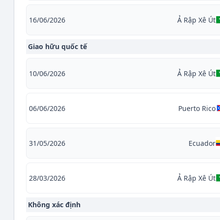
16/06/2026
Ả Rập Xê Út
Giao hữu quốc tế
10/06/2026
Ả Rập Xê Út
06/06/2026
Puerto Rico
31/05/2026
Ecuador
28/03/2026
Ả Rập Xê Út
Không xác định