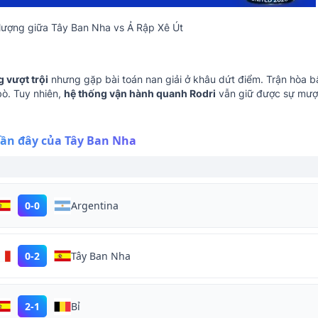
lượng giữa Tây Ban Nha vs Ả Rập Xê Út
 vượt trội
nhưng gặp bài toán nan giải ở khâu dứt điểm. Trận hòa b
ò. Tuy nhiên,
hệ thống vận hành quanh Rodri
vẫn giữ được sự mượ
gần đây của Tây Ban Nha
0
-
0
Argentina
0
-
2
Tây Ban Nha
2
-
1
Bỉ