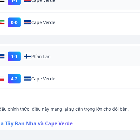
1
-
1
Cape Verde
0
-
0
Cape Verde
1
-
1
Phần Lan
4
-
2
Cape Verde
đấu chính thức, điều này mang lại sự cẩn trọng lớn cho đôi bên.
ủa Tây Ban Nha và Cape Verde