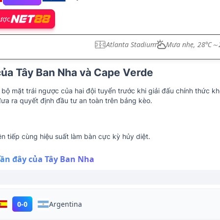
ược
Atlanta Stadium
Mưa nhẹ, 28℃
 của Tây Ban Nha và Cape Verde
ộ mặt trái ngược của hai đội tuyển trước khi giải đấu chính thức kh
ưa ra quyết định đầu tư an toàn trên bảng kèo.
iên tiếp cùng hiệu suất làm bàn cực kỳ hủy diệt.
gần đây của Tây Ban Nha
0
-
0
Argentina