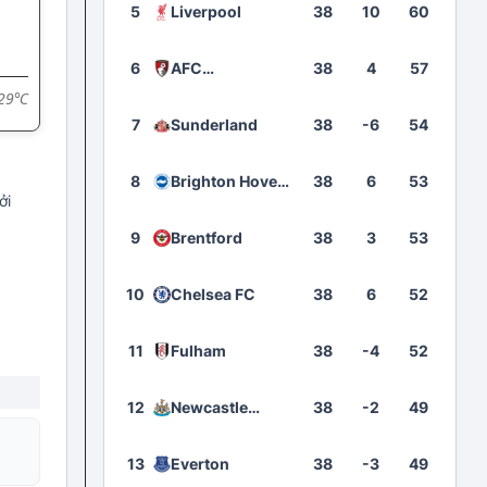
5
Liverpool
38
10
60
6
AFC
38
4
57
Bournemouth
～29℃
7
Sunderland
38
-6
54
8
Brighton Hove
38
6
53
ởi
Albion
9
Brentford
38
3
53
10
Chelsea FC
38
6
52
11
Fulham
38
-4
52
12
Newcastle
38
-2
49
United
13
Everton
38
-3
49