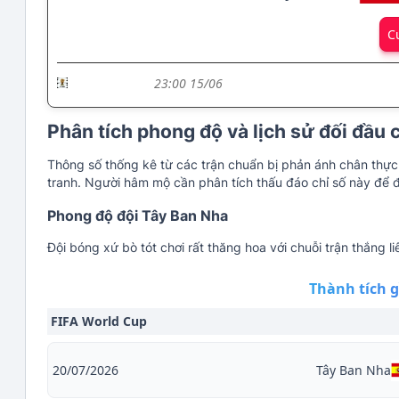
C
FIFA World Cup
23:00
15/06
Phân tích phong độ và lịch sử đối đầu
Thông số thống kê từ các trận chuẩn bị phản ánh chân thực b
tranh. Người hâm mộ cần phân tích thấu đáo chỉ số này để đ
Phong độ đội Tây Ban Nha
Đội bóng xứ bò tót chơi rất thăng hoa với chuỗi trận thắng l
Thành tích 
FIFA World Cup
20/07/2026
Tây Ban Nha