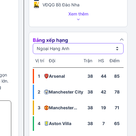
VĐQG Bồ Đào Nha
Xem thêm
Bảng xếp hạng
Ngoại Hạng Anh
Vị trí
Đội
Trận
HS
Điểm
ngọn
1
Arsenal
38
44
85
 lớn.
g
2
Manchester City
38
42
78
3
Manchester
38
19
71
United
4
Aston Villa
38
7
65