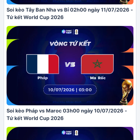
Soi kèo Tây Ban Nha vs Bỉ 02h00 ngày 11/07/2026 -
Tứ kết World Cup 2026
Soi kèo Pháp vs Maroc 03h00 ngày 10/07/2026 -
Tứ kết World Cup 2026