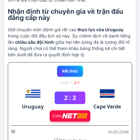
Nhận định từ chuyên gia về trận đấu
đẳng cấp này
Giới chuyên môn đánh giá rất cao
thực lực của Uruguay
trong cuộc đối đầu lịch sử này. Sự chênh lệch về danh tiếng
lẫn
chiều sâu đội hình
giữa hai nền bóng đá là tương đối rõ
ràng. Người chơi có thể tham khảo bảng thống kê chi tiết
bên dưới để đưa ra quyết định hợp lý.
Kết thúc
Hiệp 1 :
2
-
1
2
:
2
Uruguay
Cape Verde
Cược
FIFA World Cup
05:00
22/06