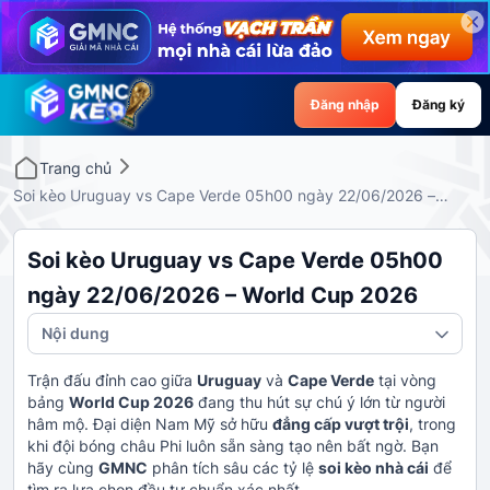
Đăng nhập
Đăng ký
Trang chủ
Soi kèo Uruguay vs Cape Verde 05h00 ngày 22/06/2026 –
World Cup 2026
Soi kèo Uruguay vs Cape Verde 05h00
ngày 22/06/2026 – World Cup 2026
Nội dung
Trận đấu đỉnh cao giữa
Uruguay
và
Cape Verde
tại vòng
bảng
World Cup 2026
đang thu hút sự chú ý lớn từ người
hâm mộ. Đại diện Nam Mỹ sở hữu
đẳng cấp vượt trội
, trong
khi đội bóng châu Phi luôn sẵn sàng tạo nên bất ngờ. Bạn
hãy cùng
GMNC
phân tích sâu các tỷ lệ
soi kèo nhà cái
để
tìm ra lựa chọn đầu tư chuẩn xác nhất.