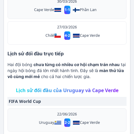
30/03/2026
Cape Verde
1
-
1
Phần Lan
27/03/2026
Chilê
4
-
2
Cape Verde
Lịch sử đối đầu trực tiếp
Hai đội bóng
chưa từng có nhiều cơ hội chạm trán nhau
tại
ngày hội bóng đá lớn nhất hành tinh. Đây sẽ là
màn thử lửa
vô cùng mới mẻ
cho cả hai chiến lược gia.
Lịch sử đối đầu của Uruguay và Cape Verde
FIFA World Cup
22/06/2026
Uruguay
2
-
2
Cape Verde