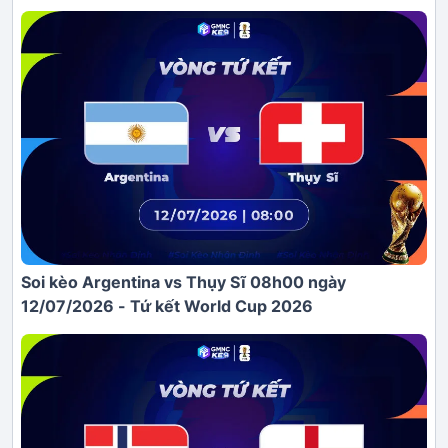
Soi kèo Argentina vs Thụy Sĩ 08h00 ngày
12/07/2026 - Tứ kết World Cup 2026