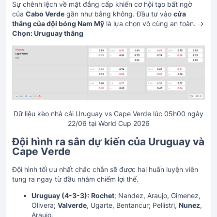
Sự chênh lệch về mặt đẳng cấp khiến cơ hội tạo bất ngờ
của
Cabo Verde
gần như bằng không. Đầu tư vào
cửa
thắng của đội bóng Nam Mỹ
là lựa chọn vô cùng an toàn. ->
Chọn: Uruguay thắng
Dữ liệu kèo nhà cái Uruguay vs Cape Verde lúc 05h00 ngày
22/06 tại World Cup 2026
Đội hình ra sân dự kiến của Uruguay và
Cape Verde
Đội hình tối ưu nhất chắc chắn sẽ được hai huấn luyện viên
tung ra ngay từ đầu nhằm chiếm lợi thế.
Uruguay (4-3-3):
Rochet
; Nandez, Araujo, Gimenez,
Olivera;
Valverde
, Ugarte, Bentancur; Pellistri,
Nunez
,
Araujo.