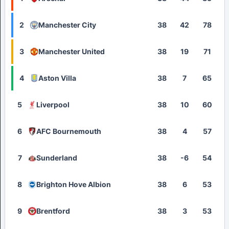
2
Manchester City
38
42
78
3
Manchester United
38
19
71
4
Aston Villa
38
7
65
5
Liverpool
38
10
60
6
AFC Bournemouth
38
4
57
7
Sunderland
38
-6
54
8
Brighton Hove Albion
38
6
53
9
Brentford
38
3
53