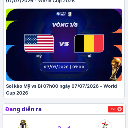
07/07/2026 - World Cup 2026
Soi kèo Mỹ vs Bỉ 07h00 ngày 07/07/2026 - World
Cup 2026
Đang diễn ra