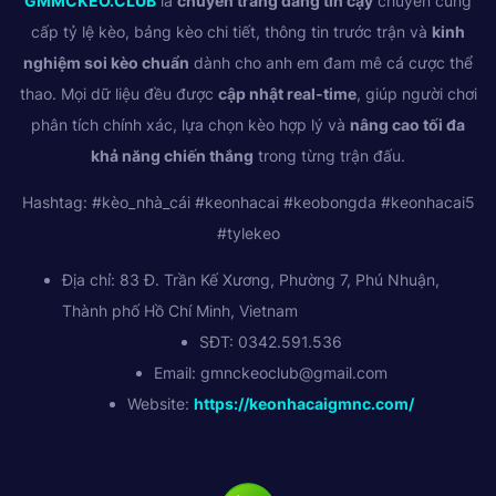
GMMCKEO.CLUB
là
chuyên trang đáng tin cậy
chuyên cung
cấp tỷ lệ kèo, bảng kèo chi tiết, thông tin trước trận và
kinh
nghiệm soi kèo chuẩn
dành cho anh em đam mê cá cược thể
thao. Mọi dữ liệu đều được
cập nhật real-time
, giúp người chơi
phân tích chính xác, lựa chọn kèo hợp lý và
nâng cao tối đa
khả năng chiến thắng
trong từng trận đấu.
Hashtag: #kèo_nhà_cái #keonhacai #keobongda #keonhacai5
#tylekeo
Địa chỉ: 83 Đ. Trần Kế Xương, Phường 7, Phú Nhuận,
Thành phố Hồ Chí Minh, Vietnam
SĐT: 0342.591.536
Email:
gmnckeoclub@gmail.com
Website:
https://keonhacaigmnc.com/