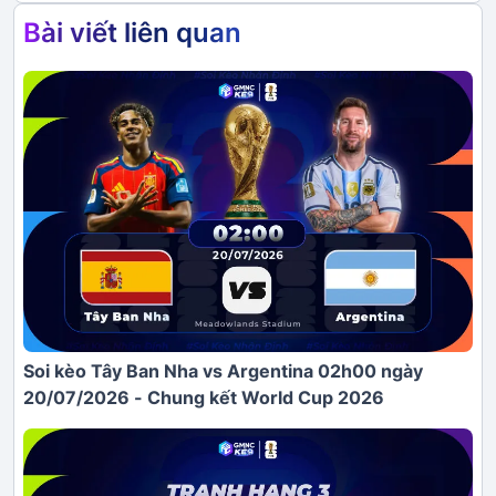
Bài viết liên quan
Soi kèo Tây Ban Nha vs Argentina 02h00 ngày
20/07/2026 - Chung kết World Cup 2026