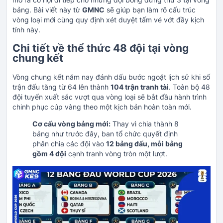
bảng. Bài viết này từ
GMNC
sẽ giúp bạn làm rõ cấu trúc
vòng loại mới cùng quy định xét duyệt tấm vé vớt đầy kịch
tính này.
Chi tiết về thể thức 48 đội tại vòng
chung kết
Vòng chung kết năm nay đánh dấu bước ngoặt lịch sử khi số
trận đấu tăng từ 64 lên thành
104 trận tranh tài
. Toàn bộ 48
đội tuyển xuất sắc vượt qua vòng loại sẽ bắt đầu hành trình
chinh phục cúp vàng theo một kịch bản hoàn toàn mới.
Cơ cấu vòng bảng mới:
Thay vì chia thành 8
bảng như trước đây, ban tổ chức quyết định
phân chia các đội vào
12 bảng đấu, mỗi bảng
gồm 4 đội
cạnh tranh vòng tròn một lượt.