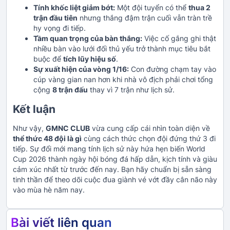
Tính khốc liệt giảm bớt:
Một đội tuyển có thể
thua 2
trận đầu tiên
nhưng thắng đậm trận cuối vẫn tràn trề
hy vọng đi tiếp.
Tầm quan trọng của bàn thắng:
Việc cố gắng ghi thật
nhiều bàn vào lưới đối thủ yếu trở thành mục tiêu bắt
buộc để
tích lũy hiệu số
.
Sự xuất hiện của vòng 1/16:
Con đường chạm tay vào
cúp vàng gian nan hơn khi nhà vô địch phải chơi tổng
cộng
8 trận đấu
thay vì 7 trận như lịch sử.
Kết luận
Như vậy,
GMNC CLUB
vừa cung cấp cái nhìn toàn diện về
thể thức 48 đội là gì
cùng cách thức chọn đội đứng thứ 3 đi
tiếp. Sự đổi mới mang tính lịch sử này hứa hẹn biến World
Cup 2026 thành ngày hội bóng đá hấp dẫn, kịch tính và giàu
cảm xúc nhất từ trước đến nay. Bạn hãy chuẩn bị sẵn sàng
tinh thần để theo dõi cuộc đua giành vé vớt đầy cân não này
vào mùa hè năm nay.
Bài viết liên quan