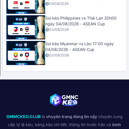
05/08/2026
Soi kèo Philippines vs Thái Lan 20h00
ngày 04/08/2026 - ASEAN Cup
03/08/2026
Soi kèo Myanmar vs Lào 17:00 ngày
04/08/2026 - ASEAN Cup
03/08/2026
GMMCKEO.CLUB
là
chuyên trang đáng tin cậy
chuyên cung
cấp tỷ lệ kèo, bảng kèo chi tiết, thông tin trước trận và
kinh