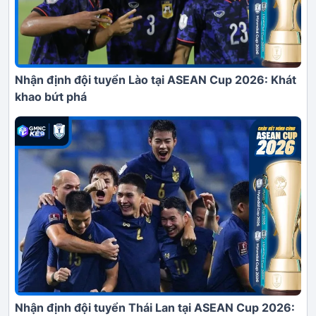
Nhận định đội tuyển Lào tại ASEAN Cup 2026: Khát
khao bứt phá
Nhận định đội tuyển Thái Lan tại ASEAN Cup 2026: