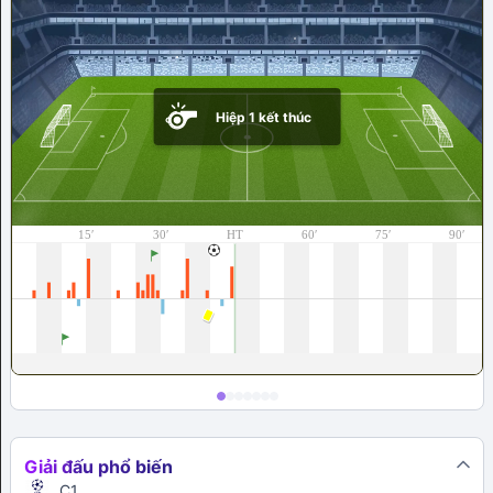
Giải đấu phổ biến
C1