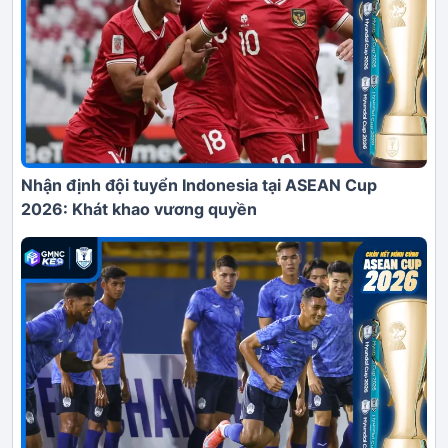
Nhận định đội tuyển Indonesia tại ASEAN Cup
2026: Khát khao vương quyền