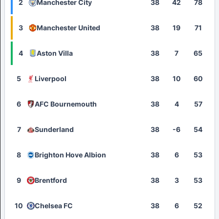
2
Manchester City
38
42
78
3
Manchester United
38
19
71
4
Aston Villa
38
7
65
5
Liverpool
38
10
60
6
AFC Bournemouth
38
4
57
7
Sunderland
38
-6
54
8
Brighton Hove Albion
38
6
53
9
Brentford
38
3
53
10
Chelsea FC
38
6
52