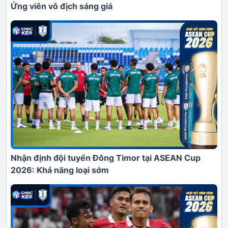
Ứng viên vô địch sáng giá
Nhận định đội tuyển Đông Timor tại ASEAN Cup
2026: Khả năng loại sớm