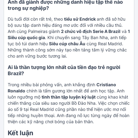
Anh đã giành được những danh hiệu tập thể nào
trong sự nghiệp?
Dù tuổi đời còn rất trẻ, theo
tiểu sử Endrick
anh đã sở hữu
bộ sưu tập danh hiệu đáng mơ ước đối với nhiều cầu thủ.
Anh cùng Palmeiras giành
2 chức vô địch Serie A Brazil
và
1
Siêu cúp quốc gia
. Khi chuyển sang Tây Ban Nha, anh tiếp
tục bỏ túi danh hiệu
Siêu cúp châu Âu
cùng Real Madrid.
Những thành công sớm này tạo nền tảng tâm lý vững chắc
cho anh vững bước tương lai.
Ai là thần tượng lớn nhất của tiền đạo trẻ người
Brazil?
Trong nhiều bài phỏng vấn, anh khẳng định
Cristiano
Ronaldo
chính là tấm gương lớn nhất để anh học tập. Anh
luôn ngưỡng mộ
tinh thần tập luyện kỷ luật
cùng khao khát
chiến thắng của siêu sao người Bồ Đào Nha. Việc chọn chiếc
áo số 9 tại Real Madrid cũng phần nào thể hiện ước mơ nối
tiếp những huyền thoại. Anh đang nỗ lực từng ngày để hoàn
thiện các kỹ năng chơi bóng của bản thân.
Kết luận