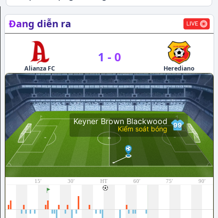
Đang diễn ra
1
-
0
Alianza FC
Herediano