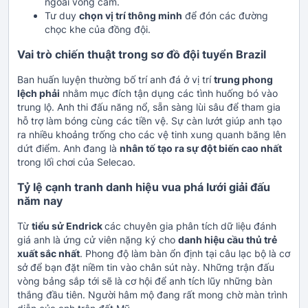
ngoài vòng cấm.
Tư duy
chọn vị trí thông minh
để đón các đường
chọc khe của đồng đội.
Vai trò chiến thuật trong sơ đồ đội tuyển Brazil
Ban huấn luyện thường bố trí anh đá ở vị trí
trung phong
lệch phải
nhằm mục đích tận dụng các tình huống bó vào
trung lộ. Anh thi đấu năng nổ, sẵn sàng lùi sâu để tham gia
hỗ trợ làm bóng cùng các tiền vệ. Sự càn lướt giúp anh tạo
ra nhiều khoảng trống cho các vệ tinh xung quanh băng lên
dứt điểm. Anh đang là
nhân tố tạo ra sự đột biến cao nhất
trong lối chơi của Selecao.
Tỷ lệ cạnh tranh danh hiệu vua phá lưới giải đấu
năm nay
Từ
tiểu sử Endrick
các chuyên gia phân tích dữ liệu đánh
giá anh là ứng cử viên nặng ký cho
danh hiệu cầu thủ trẻ
xuất sắc nhất
. Phong độ làm bàn ổn định tại câu lạc bộ là cơ
sở để bạn đặt niềm tin vào chân sút này. Những trận đấu
vòng bảng sắp tới sẽ là cơ hội để anh tích lũy những bàn
thắng đầu tiên. Người hâm mộ đang rất mong chờ màn trình