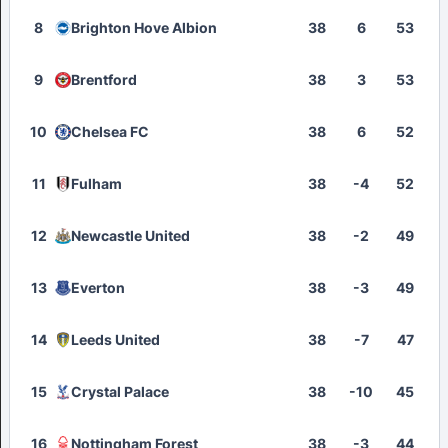
8
Brighton Hove Albion
38
6
53
9
Brentford
38
3
53
10
Chelsea FC
38
6
52
11
Fulham
38
-4
52
12
Newcastle United
38
-2
49
13
Everton
38
-3
49
14
Leeds United
38
-7
47
15
Crystal Palace
38
-10
45
16
Nottingham Forest
38
-3
44