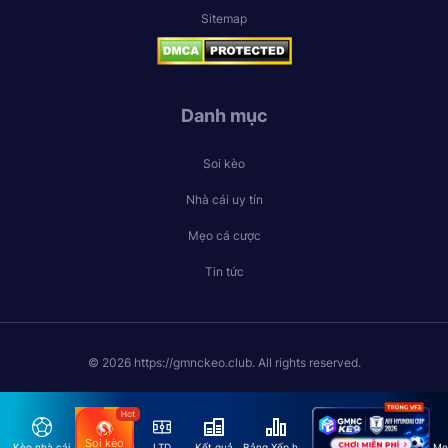
Sitemap
Danh mục
Soi kèo
Nhà cái uy tín
Mẹo cá cược
Tin tức
© 2026 https://gmnckeo.club. All rights reserved.
Soi kèo
Kèo nhà cái
LTD
Kết quả
Bảng Xếp hạng
Mẹ