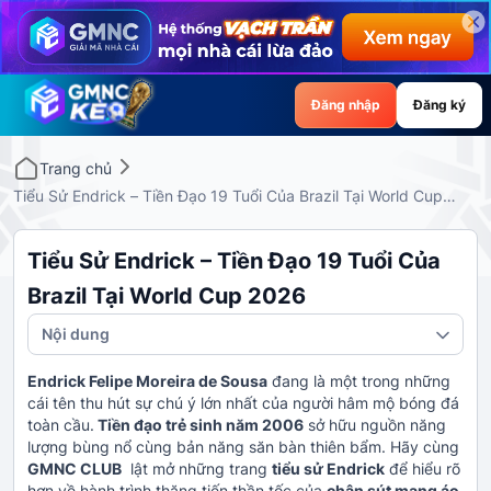
Đăng nhập
Đăng ký
Trang chủ
Tiểu Sử Endrick – Tiền Đạo 19 Tuổi Của Brazil Tại World Cup
2026
Tiểu Sử Endrick – Tiền Đạo 19 Tuổi Của
Brazil Tại World Cup 2026
Nội dung
Endrick Felipe Moreira de Sousa
đang là một trong những
cái tên thu hút sự chú ý lớn nhất của người hâm mộ bóng đá
toàn cầu.
Tiền đạo trẻ sinh năm 2006
sở hữu nguồn năng
lượng bùng nổ cùng bản năng săn bàn thiên bẩm. Hãy cùng
GMNC CLUB
lật mở những trang
tiểu sử Endrick
để hiểu rõ
hơn về hành trình thăng tiến thần tốc của
chân sút mang áo