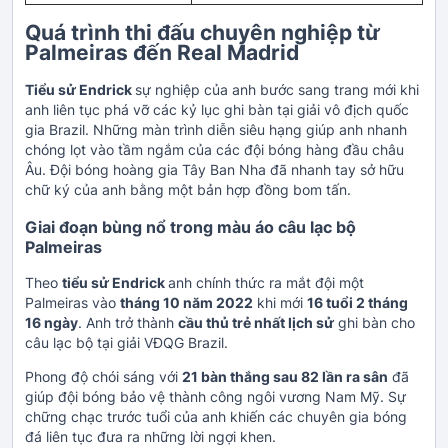
Quá trình thi đấu chuyên nghiệp từ
Palmeiras đến Real Madrid
Tiểu sử Endrick
sự nghiệp của anh bước sang trang mới khi
anh liên tục phá vỡ các kỷ lục ghi bàn tại giải vô địch quốc
gia Brazil. Những màn trình diễn siêu hạng giúp anh nhanh
chóng lọt vào tầm ngắm của các đội bóng hàng đầu châu
Âu. Đội bóng hoàng gia Tây Ban Nha đã nhanh tay sở hữu
chữ ký của anh bằng một bản hợp đồng bom tấn.
Giai đoạn bùng nổ trong màu áo câu lạc bộ
Palmeiras
Theo
tiểu sử Endrick
anh chính thức ra mắt đội một
Palmeiras vào
tháng 10 năm 2022
khi mới
16 tuổi 2 tháng
16 ngày
. Anh trở thành
cầu thủ trẻ nhất lịch sử
ghi bàn cho
câu lạc bộ tại giải VĐQG Brazil.
Phong độ chói sáng với
21 bàn thắng sau 82 lần ra sân
đã
giúp đội bóng bảo vệ thành công ngôi vương Nam Mỹ. Sự
chững chạc trước tuổi của anh khiến các chuyên gia bóng
đá liên tục đưa ra những lời ngợi khen.