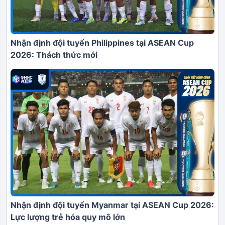
Nhận định đội tuyển Philippines tại ASEAN Cup
2026: Thách thức mới
Nhận định đội tuyển Myanmar tại ASEAN Cup 2026:
Lực lượng trẻ hóa quy mô lớn