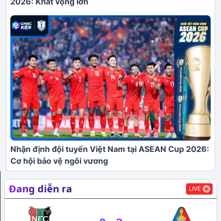
2026: Khát vọng lớn
Nhận định đội tuyển Việt Nam tại ASEAN Cup 2026:
Cơ hội bảo vệ ngôi vương
Đang diễn ra