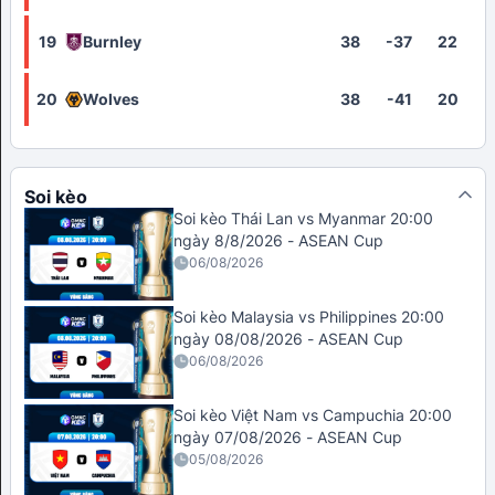
19
Burnley
38
-37
22
20
Wolves
38
-41
20
Soi kèo
Soi kèo Thái Lan vs Myanmar 20:00
ngày 8/8/2026 - ASEAN Cup
06/08/2026
Soi kèo Malaysia vs Philippines 20:00
ngày 08/08/2026 - ASEAN Cup
06/08/2026
Soi kèo Việt Nam vs Campuchia 20:00
ngày 07/08/2026 - ASEAN Cup
05/08/2026