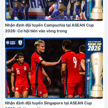
Nhận định đội tuyển Campuchia tại ASEAN Cup
2026: Cơ hội tiến vào vòng trong
Nhận định đội tuyển Singapore tại ASEAN Cup