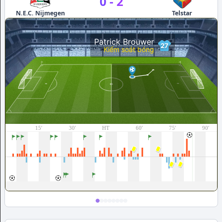
0
-
2
N.E.C. Nijmegen
Telstar