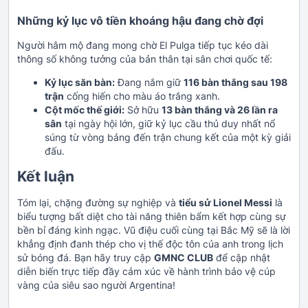
Những kỷ lục vô tiền khoáng hậu đang chờ đợi
Người hâm mộ đang mong chờ El Pulga tiếp tục kéo dài
thông số không tưởng của bản thân tại sân chơi quốc tế:
Kỷ lục săn bàn:
Đang nắm giữ
116 bàn thắng sau 198
trận
cống hiến cho màu áo trắng xanh.
Cột mốc thế giới:
Sở hữu
13 bàn thắng và 26 lần ra
sân
tại ngày hội lớn, giữ kỷ lục cầu thủ duy nhất nổ
súng từ vòng bảng đến trận chung kết của một kỳ giải
đấu.
Kết luận
Tóm lại, chặng đường sự nghiệp và
tiểu sử Lionel Messi
là
biểu tượng bất diệt cho tài năng thiên bẩm kết hợp cùng sự
bền bỉ đáng kinh ngạc. Vũ điệu cuối cùng tại Bắc Mỹ sẽ là lời
khẳng định đanh thép cho vị thế độc tôn của anh trong lịch
sử bóng đá. Bạn hãy truy cập
GMNC CLUB
để cập nhật
diễn biến trực tiếp đầy cảm xúc về hành trình bảo vệ cúp
vàng của siêu sao người Argentina!