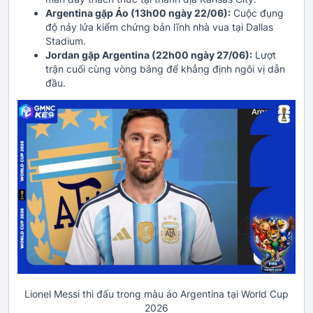
Argentina gặp Áo (13h00 ngày 22/06):
Cuộc đụng
độ nảy lửa kiểm chứng bản lĩnh nhà vua tại Dallas
Stadium.
Jordan gặp Argentina (22h00 ngày 27/06):
Lượt
trận cuối cùng vòng bảng để khẳng định ngôi vị dẫn
đầu.
Lionel Messi thi đấu trong màu áo Argentina tại World Cup
2026