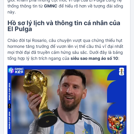
thống thông tin từ
GMNC
để hiểu rõ hơn về tượng đài sống
này.
Hồ sơ lý lịch và thông tin cá nhân của
El Pulga
Chào đời tại Rosario, câu chuyện vượt qua chứng thiếu hụt
hormone tăng trưởng để vươn lên vị thế cầu thủ vĩ đại nhất
mọi thời đại đã truyền cảm hứng sâu sắc. Dưới đây là bảng
tổng hợp lý lịch trích ngang của
siêu sao mang áo số 10
: