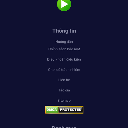
Thông tin
Hướng dẫn
Chính sách bảo mật
Điều khoản điều kiện
Chơi có trách nhiệm
Liên hệ
Tác giả
Sitemap