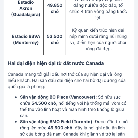
Estadio
49.850
dáng núi lửa độc đáo, tổ
Akron
chỗ
chức 4 trận vòng bảng khốc
(Guadalajara)
liệt.
Kỳ quan kiến trúc hiện đại
Estadio BBVA
53.500
nép mình dưới rặng núi hùng
(Monterrey)
chỗ
vĩ, điểm hẹn của người chơi
bóng đá đẹp.
Hai đại diện hiện đại từ đất nước Canada
Canada mang tới giải đấu hơi thở của sự hiện đại và lòng
hiếu khách. Hai sân đấu đại diện cho hai bờ đại dương của
quốc gia lá phong:
Sân vận động BC Place (Vancouver):
Sở hữu sức
chứa
54.500 chỗ
, nổi tiếng với hệ thống mái vòm có
thể thu vào linh hoạt và màn hình treo khổng lồ giữa
sân.
Sân vận động BMO Field (Toronto):
Được đầu tư mở
rộng lên mức
45.500 chỗ
, đây là nơi ghi dấu ấn lịch
sử của bóng đá nam Canada khi giành vé trở lại sân