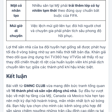
Mặt cỏ
Nhiều sân tại Mỹ phải
trải thêm lớp cỏ tự
nhân
nhiên tạm thời
theo đúng quy chuẩn bắt
tạo
buộc của FIFA.
Múi giờ
Việc lệch múi giờ liên tục đòi hỏi người chơi
di
và chuyên gia phải phân tích sâu phong độ
chuyển
hồi phục.
Lợi thế sân nhà của ba đội tuyển hạt giống sẽ được phát huy
tối đa ở vòng bảng nhờ sự am hiểu thời tiết bản địa. Khán giả
theo dõi qua ứng dụng tivi TV360 hay VTVGo sẽ thấy rõ sự
thay đổi chiến thuật rõ rệt của huấn luyện viên khi phải dịch
chuyển liên tục giữa các thành phố khí hậu khác biệt.
Kết luận
Bài viết từ
GMNC CLUB
vừa mang đến bức tranh tổng quan
về
16 thành phố và sân vận động chủ nhà
. Sự đầu tư vượt
bậc về mặt hạ tầng của Mỹ, Canada và Mexico hứa hẹn tạo
nên một kỳ đại hội hoành tráng, mãn nhãn nhất lịch sử bóng
đá. Bạn hãy lựa chọn cho mình các kênh sóng phù hợp để
sẵn sàng chiêm ngưỡng những trận cầu đỉnh cao diễn ra tại