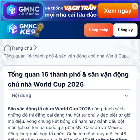
Đăng nhập
Đăng ký
Trang chủ
Tổng quan 16 thành phố & sân vận động chủ nhà World Cup
2026
Tổng quan 16 thành phố & sân vận động
chủ nhà World Cup 2026
Nội dung
Sân vận động tổ chức World Cup 2026
cùng danh sách
những đô thị đăng cai đang thu hút sự chú ý đặc biệt từ giới
mộ điệu. Vòng chung kết bóng đá năm nay đánh dấu cột
mốc lịch sử khi ba quốc gia gồm Mỹ, Canada và Mexico
đồng lòng phối hợp tổ chức. Cuộc mở rộng quy mô lên 48
đội tuyển kéo theo sự xuất hiện của
16 siêu sân vận động