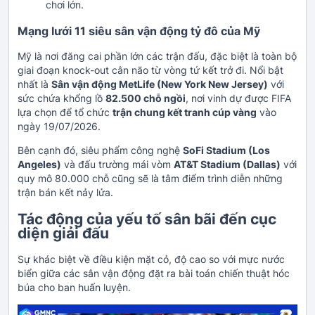
chơi lớn.
Mạng lưới 11 siêu sân vận động tỷ đô của Mỹ
Mỹ là nơi đăng cai phần lớn các trận đấu, đặc biệt là toàn bộ
giai đoạn knock-out cân não từ vòng tứ kết trở đi. Nổi bật
nhất là
Sân vận động MetLife (New York New Jersey)
với
sức chứa khổng lồ
82.500 chỗ ngồi
, nơi vinh dự được FIFA
lựa chọn để tổ chức
trận chung kết tranh cúp vàng
vào
ngày 19/07/2026.
Bên cạnh đó, siêu phẩm công nghệ
SoFi Stadium (Los
Angeles)
và đấu trường mái vòm
AT&T Stadium (Dallas)
với
quy mô 80.000 chỗ cũng sẽ là tâm điểm trình diễn những
trận bán kết nảy lửa.
Tác động của yếu tố sân bãi đến cục
diện giải đấu
Sự khác biệt về điều kiện mặt cỏ, độ cao so với mực nước
biển giữa các sân vận động đặt ra bài toán chiến thuật hóc
búa cho ban huấn luyện.