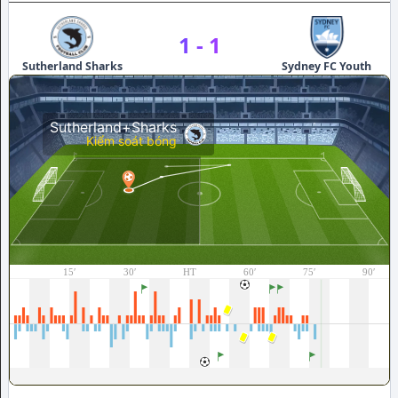
1
-
1
Sutherland Sharks
Sydney FC Youth