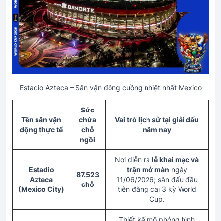
Estadio Azteca – Sân vận động cuồng nhiệt nhất Mexico
Sức
Tên sân vận
chứa
Vai trò lịch sử tại giải đấu
động thực tế
chỗ
năm nay
ngồi
Nơi diễn ra
lễ khai mạc và
Estadio
trận mở màn
ngày
87.523
Azteca
11/06/2026; sân đấu đầu
chỗ
(Mexico City)
tiên đăng cai 3 kỳ World
Cup.
Thiết kế mô phỏng hình