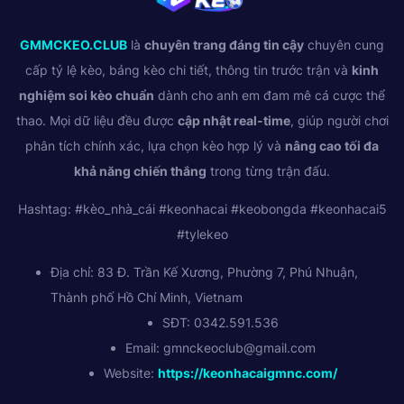
GMMCKEO.CLUB
là
chuyên trang đáng tin cậy
chuyên cung
cấp tỷ lệ kèo, bảng kèo chi tiết, thông tin trước trận và
kinh
nghiệm soi kèo chuẩn
dành cho anh em đam mê cá cược thể
thao. Mọi dữ liệu đều được
cập nhật real-time
, giúp người chơi
phân tích chính xác, lựa chọn kèo hợp lý và
nâng cao tối đa
khả năng chiến thắng
trong từng trận đấu.
Hashtag: #kèo_nhà_cái #keonhacai #keobongda #keonhacai5
#tylekeo
Địa chỉ: 83 Đ. Trần Kế Xương, Phường 7, Phú Nhuận,
Thành phố Hồ Chí Minh, Vietnam
SĐT: 0342.591.536
Email:
gmnckeoclub@gmail.com
Website:
https://keonhacaigmnc.com/