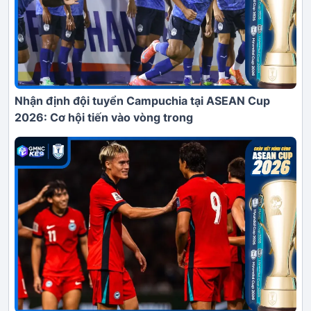
Nhận định đội tuyển Campuchia tại ASEAN Cup
2026: Cơ hội tiến vào vòng trong