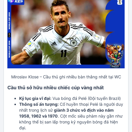
Miroslav Klose – Cầu thủ ghi nhiều bàn thắng nhất tại WC
Cầu thủ sở hữu nhiều chiếc cúp vàng nhất
Kỷ lục gia vĩ đại:
Vua bóng đá Pelé (Đội tuyển Brazil)
Thông số ấn tượng:
Cố huyền thoại Pelé là người duy
nhất trong lịch sử
giành 3 chức vô địch vào năm
1958, 1962 và 1970
. Cột mốc siêu phàm này gần như
không thể bị san lấp trong kỷ nguyên bóng đá hiện
đại.