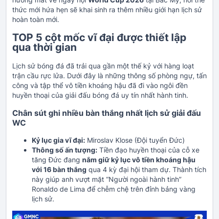
thức mới hứa hẹn sẽ khai sinh ra thêm nhiều giới hạn lịch sử
hoàn toàn mới.
TOP 5 cột mốc vĩ đại được thiết lập
qua thời gian
Lịch sử bóng đá đã trải qua gần một thế kỷ với hàng loạt
trận cầu rực lửa. Dưới đây là những thông số phòng ngự, tấn
công và tập thể vô tiền khoáng hậu đã đi vào ngôi đền
huyền thoại của giải đấu bóng đá uy tín nhất hành tinh.
Chân sút ghi nhiều bàn thắng nhất lịch sử giải đấu
WC
Kỷ lục gia vĩ đại:
Miroslav Klose (Đội tuyển Đức)
Thông số ấn tượng:
Tiền đạo huyền thoại của cỗ xe
tăng Đức đang
nắm giữ kỷ lục vô tiền khoáng hậu
với 16 bàn thắng
qua 4 kỳ đại hội tham dự. Thành tích
này giúp anh vượt mặt “Người ngoài hành tinh”
Ronaldo de Lima để chễm chệ trên đỉnh bảng vàng
lịch sử.