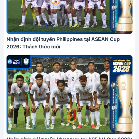
Nhận định đội tuyển Philippines tại ASEAN Cup
2026: Thách thức mới