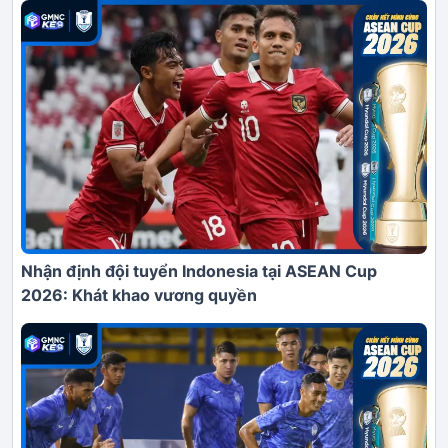
Nhận định đội tuyển Indonesia tại ASEAN Cup
2026: Khát khao vương quyền