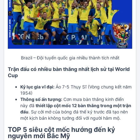
Brazil – Đội tuyển quốc gia nhiều thành tích nhất
Trận đấu có nhiều bàn thắng nhất lịch sử tại World
Cup
Kỷ lục gia vĩ đại:
Áo 7-5 Thụy Sĩ (Vòng chung kết năm
1954)
Thông số ấn tượng:
Cơn mưa bàn thắng kinh điển
này đã
thiết lập cột mốc 12 bàn thắng trong một trận
đấu
. Sự cởi mở của bóng đá thế kỷ trước đã tạo nên
một kịch bản không tưởng đối với người hâm mộ.
TOP 5 siêu cột mốc hướng đến kỷ
nguyên mới Bắc Mỹ