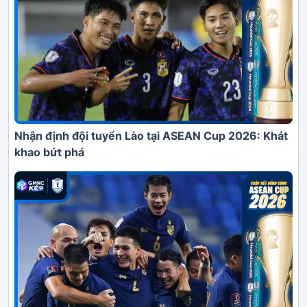
Nhận định đội tuyển Lào tại ASEAN Cup 2026: Khát
khao bứt phá