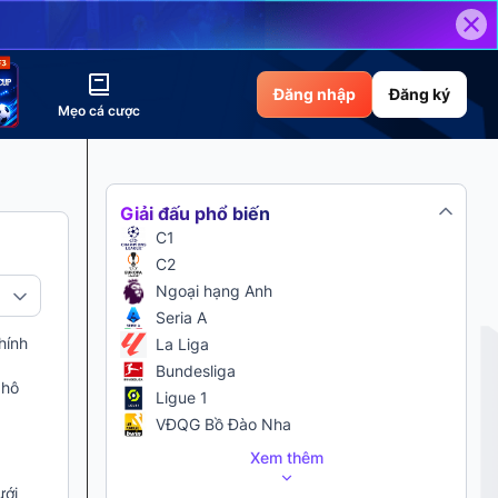
Đăng nhập
Đăng ký
Mẹo cá cược
Giải đấu phổ biến
C1
C2
Ngoại hạng Anh
Seria A
hính
La Liga
Bundesliga
phô
Ligue 1
VĐQG Bồ Đào Nha
Xem thêm
ưới