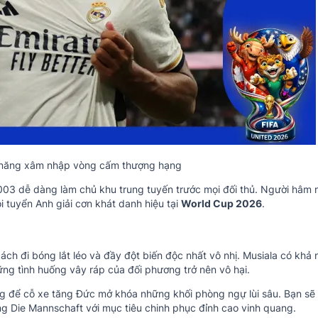
ả năng xâm nhập vòng cấm thượng hạng
2003 dễ dàng làm chủ khu trung tuyến trước mọi đối thủ. Người hâm
i tuyển Anh giải cơn khát danh hiệu tại
World Cup 2026
.
h đi bóng lắt léo và đầy đột biến độc nhất vô nhị. Musiala có khả
ững tình huống vây ráp của đối phương trở nên vô hại.
ng để cỗ xe tăng Đức mở khóa những khối phòng ngự lùi sâu. Bạn sẽ
g Die Mannschaft với mục tiêu chinh phục đỉnh cao vinh quang.