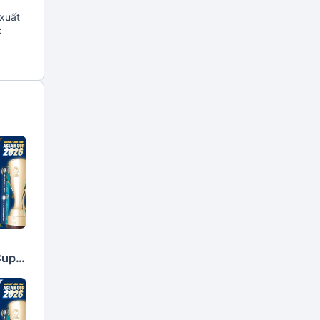
 xuất
C
Cup
hóa