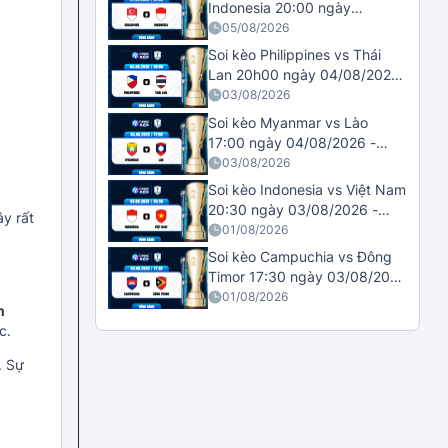
Indonesia 20:00 ngày
07/08/2026 - ASEAN Cup
05/08/2026
Soi kèo Philippines vs Thái
Lan 20h00 ngày 04/08/2026
- ASEAN Cup
03/08/2026
Soi kèo Myanmar vs Lào
17:00 ngày 04/08/2026 -
ASEAN Cup
03/08/2026
Soi kèo Indonesia vs Việt Nam
20:30 ngày 03/08/2026 -
ây rất
ASEAN Cup
01/08/2026
Soi kèo Campuchia vs Đông
Timor 17:30 ngày 03/08/2026
- ASEAN Cup
01/08/2026
n
c.
. Sự