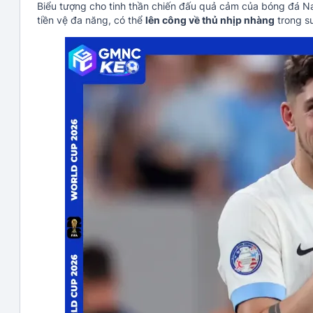
Biểu tượng cho tinh thần chiến đấu quả cảm của bóng đá Na
tiền vệ đa năng, có thể
lên công về thủ nhịp nhàng
trong su