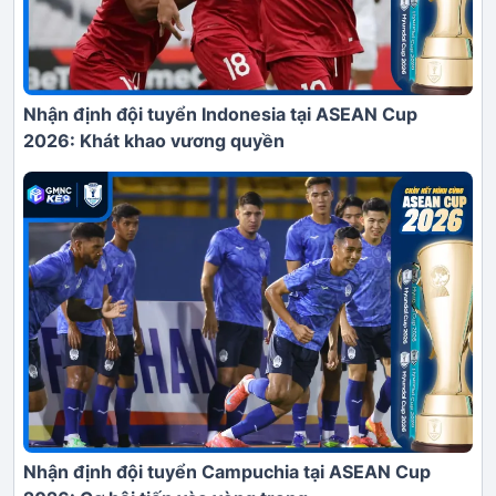
Nhận định đội tuyển Indonesia tại ASEAN Cup
2026: Khát khao vương quyền
Nhận định đội tuyển Campuchia tại ASEAN Cup