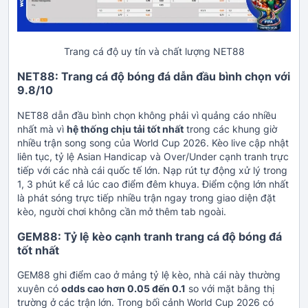
Trang cá độ uy tín và chất lượng NET88
NET88: Trang cá độ bóng đá dẫn đầu bình chọn với
9.8/10
NET88 dẫn đầu bình chọn không phải vì quảng cáo nhiều
nhất mà vì
hệ thống chịu tải tốt nhất
trong các khung giờ
nhiều trận song song của World Cup 2026. Kèo live cập nhật
liên tục, tỷ lệ Asian Handicap và Over/Under cạnh tranh trực
tiếp với các nhà cái quốc tế lớn. Nạp rút tự động xử lý trong
1, 3 phút kể cả lúc cao điểm đêm khuya. Điểm cộng lớn nhất
là phát sóng trực tiếp nhiều trận ngay trong giao diện đặt
kèo, người chơi không cần mở thêm tab ngoài.
GEM88: Tỷ lệ kèo cạnh tranh trang cá độ bóng đá
tốt nhất
GEM88 ghi điểm cao ở mảng tỷ lệ kèo, nhà cái này thường
xuyên có
odds cao hơn 0.05 đến 0.1
so với mặt bằng thị
trường ở các trận lớn. Trong bối cảnh World Cup 2026 có