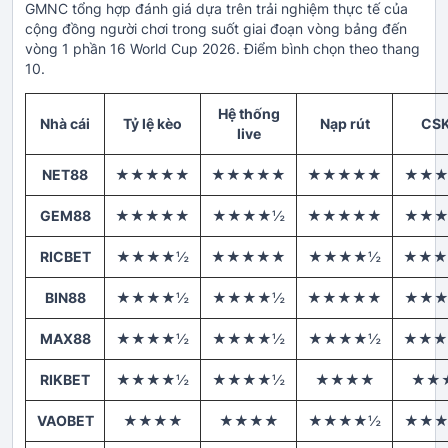
GMNC tổng hợp đánh giá dựa trên trải nghiệm thực tế của
cộng đồng người chơi trong suốt giai đoạn vòng bảng đến
vòng 1 phần 16 World Cup 2026. Điểm bình chọn theo thang
10.
Hệ thống
Nhà cái
Tỷ lệ kèo
Nạp rút
CS
live
NET88
★★★★★
★★★★★
★★★★★
★★★
GEM88
★★★★★
★★★★½
★★★★★
★★★
RICBET
★★★★½
★★★★★
★★★★½
★★★
BIN88
★★★★½
★★★★½
★★★★★
★★★
MAX88
★★★★½
★★★★½
★★★★½
★★★
RIKBET
★★★★½
★★★★½
★★★★
★★
VAOBET
★★★★
★★★★
★★★★½
★★★