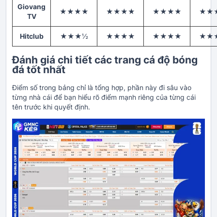
Giovang
★★★★
★★★★
★★★★
★★
TV
Hitclub
★★★½
★★★★
★★★★
★★
Đánh giá chi tiết các trang cá độ bóng
đá tốt nhất
Điểm số trong bảng chỉ là tổng hợp, phần này đi sâu vào
từng nhà cái để bạn hiểu rõ điểm mạnh riêng của từng cái
tên trước khi quyết định.