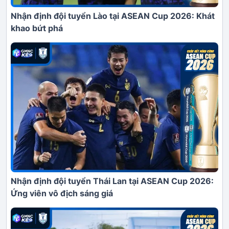
Nhận định đội tuyển Lào tại ASEAN Cup 2026: Khát
khao bứt phá
Nhận định đội tuyển Thái Lan tại ASEAN Cup 2026:
Ứng viên vô địch sáng giá