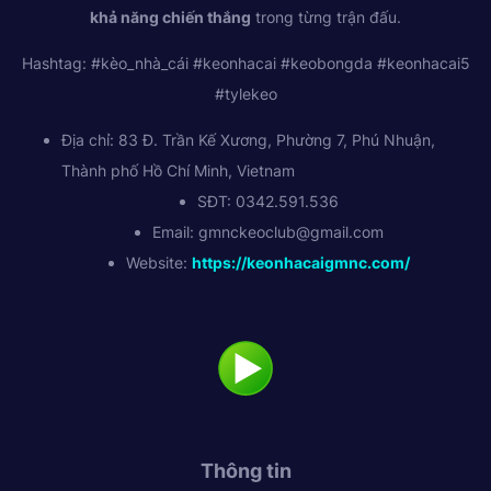
khả năng chiến thắng
trong từng trận đấu.
Hashtag: #kèo_nhà_cái #keonhacai #keobongda #keonhacai5
#tylekeo
Địa chỉ: 83 Đ. Trần Kế Xương, Phường 7, Phú Nhuận,
Thành phố Hồ Chí Minh, Vietnam
SĐT: 0342.591.536
Email:
gmnckeoclub@gmail.com
Website:
https://keonhacaigmnc.com/
Thông tin