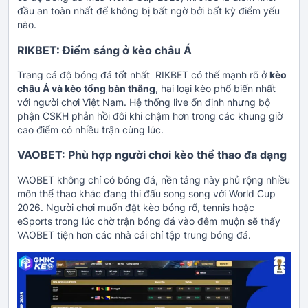
đầu an toàn nhất để không bị bất ngờ bởi bất kỳ điểm yếu
nào.
RIKBET: Điểm sáng ở kèo châu Á
Trang cá độ bóng đá tốt nhất RIKBET có thế mạnh rõ ở
kèo
châu Á và kèo tổng bàn thắng
, hai loại kèo phổ biến nhất
với người chơi Việt Nam. Hệ thống live ổn định nhưng bộ
phận CSKH phản hồi đôi khi chậm hơn trong các khung giờ
cao điểm có nhiều trận cùng lúc.
VAOBET: Phù hợp người chơi kèo thể thao đa dạng
VAOBET không chỉ có bóng đá, nền tảng này phủ rộng nhiều
môn thể thao khác đang thi đấu song song với World Cup
2026. Người chơi muốn đặt kèo bóng rổ, tennis hoặc
eSports trong lúc chờ trận bóng đá vào đêm muộn sẽ thấy
VAOBET tiện hơn các nhà cái chỉ tập trung bóng đá.