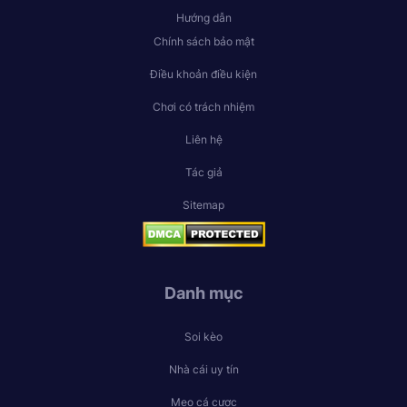
Hướng dẫn
Chính sách bảo mật
Điều khoản điều kiện
Chơi có trách nhiệm
Liên hệ
Tác giả
Sitemap
Danh mục
Soi kèo
Nhà cái uy tín
Mẹo cá cược