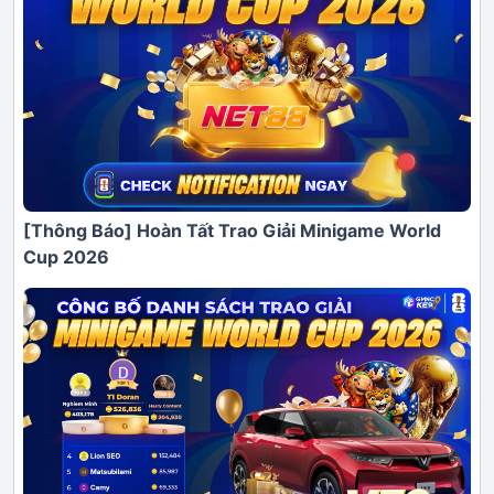
[Thông Báo] Hoàn Tất Trao Giải Minigame World
Cup 2026