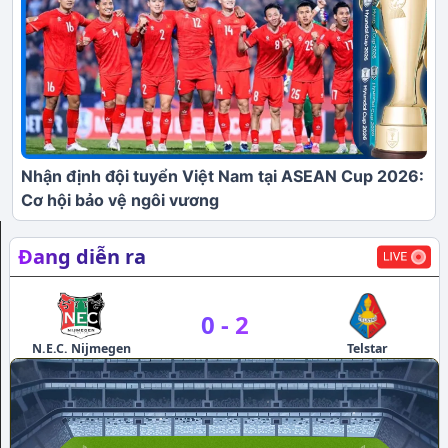
Nhận định đội tuyển Việt Nam tại ASEAN Cup 2026:
Cơ hội bảo vệ ngôi vương
Đang diễn ra
0
-
2
N.E.C. Nijmegen
Telstar