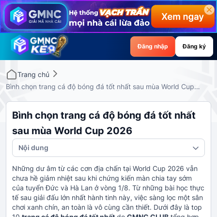
Đăng nhập
Đăng ký
Trang chủ
Bình chọn trang cá độ bóng đá tốt nhất sau mùa World Cup
2026
Bình chọn trang cá độ bóng đá tốt nhất
sau mùa World Cup 2026
Nội dung
Những dư âm từ các cơn địa chấn tại World Cup 2026 vẫn
chưa hề giảm nhiệt sau khi chứng kiến màn chia tay sớm
của tuyển Đức và Hà Lan ở vòng 1/8. Từ những bài học thực
tế sau giải đấu lớn nhất hành tinh này, việc sàng lọc một sân
chơi xanh chín, an toàn là vô cùng cần thiết. Dưới đây là top
10
trang cá độ bóng đá tốt nhất
do
GMNC CLUB
tổng hợp