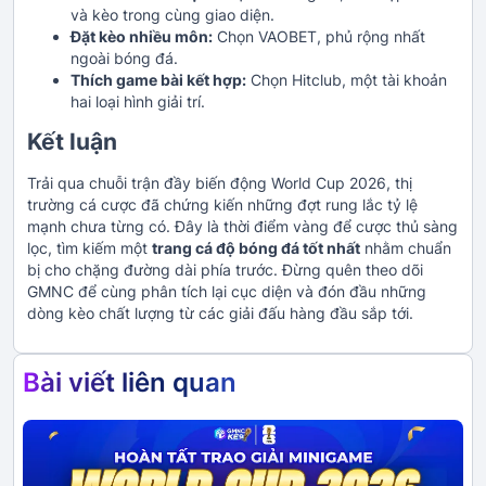
và kèo trong cùng giao diện.
Đặt kèo nhiều môn:
Chọn VAOBET, phủ rộng nhất
ngoài bóng đá.
Thích game bài kết hợp:
Chọn Hitclub, một tài khoản
hai loại hình giải trí.
Kết luận
Trải qua chuỗi trận đầy biến động World Cup 2026, thị
trường cá cược đã chứng kiến những đợt rung lắc tỷ lệ
mạnh chưa từng có. Đây là thời điểm vàng để cược thủ sàng
lọc, tìm kiếm một
trang cá độ bóng đá tốt nhất
nhằm chuẩn
bị cho chặng đường dài phía trước. Đừng quên theo dõi
GMNC để cùng phân tích lại cục diện và đón đầu những
dòng kèo chất lượng từ các giải đấu hàng đầu sắp tới.
Bài viết liên quan