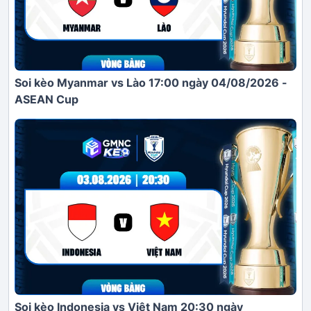
Soi kèo Myanmar vs Lào 17:00 ngày 04/08/2026 -
ASEAN Cup
Soi kèo Indonesia vs Việt Nam 20:30 ngày