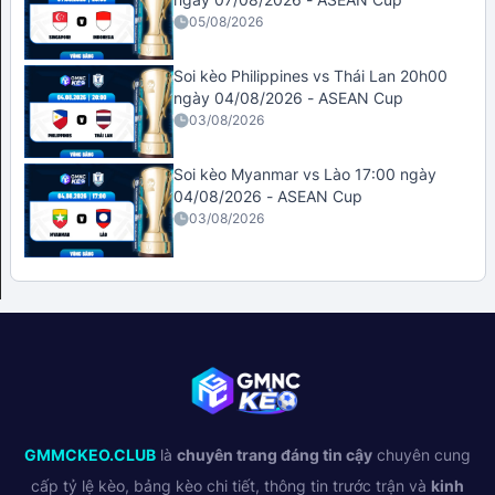
05/08/2026
Soi kèo Philippines vs Thái Lan 20h00
ngày 04/08/2026 - ASEAN Cup
03/08/2026
Soi kèo Myanmar vs Lào 17:00 ngày
04/08/2026 - ASEAN Cup
03/08/2026
GMMCKEO.CLUB
là
chuyên trang đáng tin cậy
chuyên cung
cấp tỷ lệ kèo, bảng kèo chi tiết, thông tin trước trận và
kinh