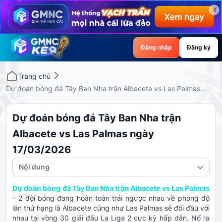
Đăng nhập
Đăng ký
Trang chủ
Dự đoán bóng đá Tây Ban Nha trận Albacete vs Las Palmas
ngày 17/03/2026
Dự đoán bóng đá Tây Ban Nha trận
Albacete vs Las Palmas ngày
17/03/2026
Nội dung
Dự đoán bóng đá Tây Ban Nha trận Albacete vs Las Palmas
– 2 đội bóng đang hoàn toàn trái ngược nhau về phong độ
lẫn thứ hạng là Albacete cũng như Las Palmas sẽ đối đầu với
nhau tại vòng 30 giải đấu La Liga 2 cực kỳ hấp dẫn. Nổ ra