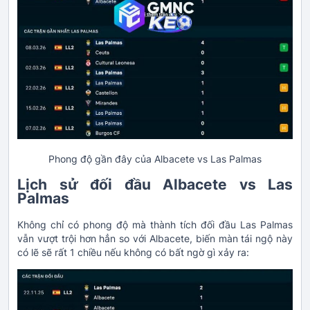
Phong độ gần đây của Albacete vs Las Palmas
Lịch sử đối đầu Albacete vs Las
Palmas
Không chỉ có phong độ mà thành tích đối đầu Las Palmas
vẫn vượt trội hơn hẳn so với Albacete, biến màn tái ngộ này
có lẽ sẽ rất 1 chiều nếu không có bất ngờ gì xảy ra: