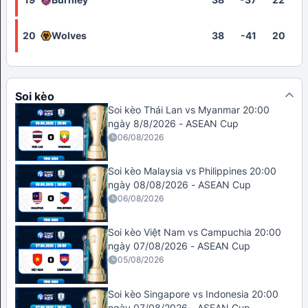
20
Wolves
38
-41
20
Soi kèo
Soi kèo Thái Lan vs Myanmar 20:00
ngày 8/8/2026 - ASEAN Cup
06/08/2026
Soi kèo Malaysia vs Philippines 20:00
ngày 08/08/2026 - ASEAN Cup
06/08/2026
Soi kèo Việt Nam vs Campuchia 20:00
ngày 07/08/2026 - ASEAN Cup
05/08/2026
Soi kèo Singapore vs Indonesia 20:00
ngày 07/08/2026 - ASEAN Cup