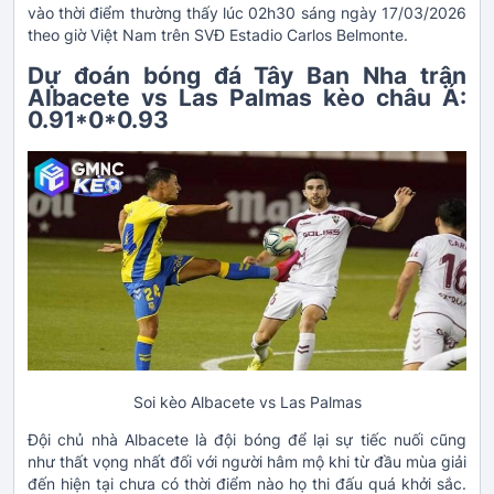
vào thời điểm thường thấy lúc 02h30 sáng ngày 17/03/2026
theo giờ Việt Nam trên SVĐ Estadio Carlos Belmonte.
Dự đoán bóng đá Tây Ban Nha trận
Albacete vs Las Palmas kèo châu Á:
0.91*0*0.93
Soi kèo Albacete vs Las Palmas
Đội chủ nhà Albacete là đội bóng để lại sự tiếc nuối cũng
như thất vọng nhất đối với người hâm mộ khi từ đầu mùa giải
đến hiện tại chưa có thời điểm nào họ thi đấu quá khởi sắc.