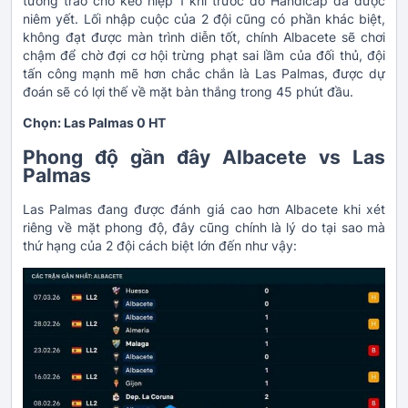
tưởng trao cho kèo hiệp 1 khi trước đó Handicap đã được
niêm yết. Lối nhập cuộc của 2 đội cũng có phần khác biệt,
không đạt được màn trình diễn tốt, chính Albacete sẽ chơi
chậm để chờ đợi cơ hội trừng phạt sai lầm của đối thủ, đội
tấn công mạnh mẽ hơn chắc chắn là Las Palmas, được dự
đoán sẽ có lợi thế về mặt bàn thắng trong 45 phút đầu.
Chọn: Las Palmas 0 HT
Phong độ gần đây Albacete vs Las
Palmas
Las Palmas đang được đánh giá cao hơn Albacete khi xét
riêng về mặt phong độ, đây cũng chính là lý do tại sao mà
thứ hạng của 2 đội cách biệt lớn đến như vậy: