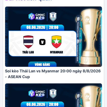
Soi kèo Thái Lan vs Myanmar 20:00 ngày 8/8/2026
- ASEAN Cup