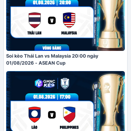
Soi kèo Thái Lan vs Malaysia 20:00 ngày
01/08/2026 - ASEAN Cup