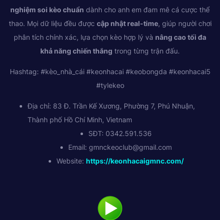
nghiệm soi kèo chuẩn
dành cho anh em đam mê cá cược thể
thao. Mọi dữ liệu đều được
cập nhật real-time
, giúp người chơi
phân tích chính xác, lựa chọn kèo hợp lý và
nâng cao tối đa
khả năng chiến thắng
trong từng trận đấu.
Hashtag: #kèo_nhà_cái #keonhacai #keobongda #keonhacai5
#tylekeo
Địa chỉ: 83 Đ. Trần Kế Xương, Phường 7, Phú Nhuận,
Thành phố Hồ Chí Minh, Vietnam
SĐT: 0342.591.536
Email:
gmnckeoclub@gmail.com
Website:
https://keonhacaigmnc.com/