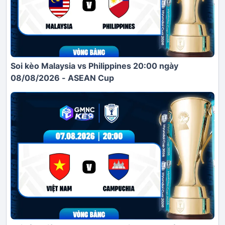
Soi kèo Malaysia vs Philippines 20:00 ngày
08/08/2026 - ASEAN Cup