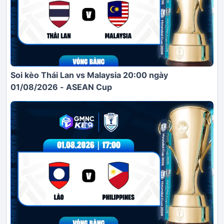
Soi kèo Thái Lan vs Malaysia 20:00 ngày
01/08/2026 - ASEAN Cup