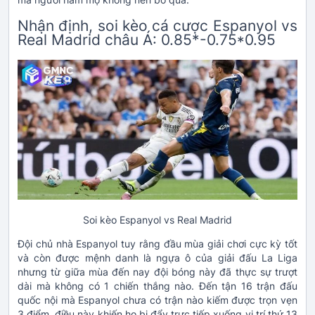
Nhận định, soi kèo cá cược Espanyol vs
Real Madrid châu Á: 0.85*-0.75*0.95
Soi kèo Espanyol vs Real Madrid
Đội chủ nhà Espanyol tuy rằng đầu mùa giải chơi cực kỳ tốt
và còn được mệnh danh là ngựa ô của giải đấu La Liga
nhưng từ giữa mùa đến nay đội bóng này đã thực sự trượt
dài mà không có 1 chiến thắng nào. Đến tận 16 trận đấu
quốc nội mà Espanyol chưa có trận nào kiếm được trọn vẹn
3 điểm, điều này khiến họ bị đẩy trực tiếp xuống vị trí thứ 13