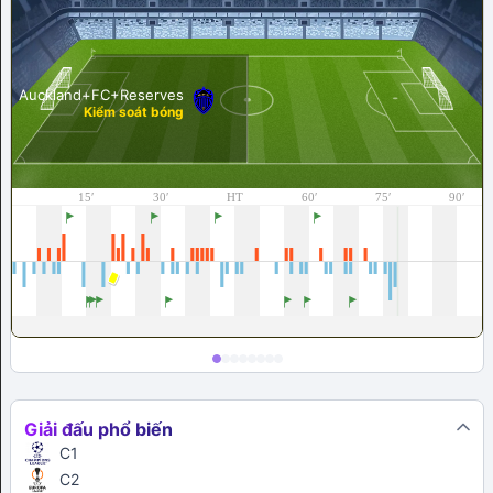
Giải đấu phổ biến
C1
C2