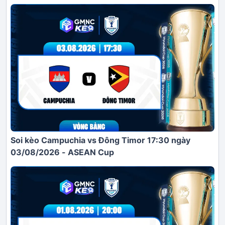
Soi kèo Campuchia vs Đông Timor 17:30 ngày
03/08/2026 - ASEAN Cup