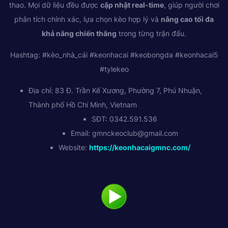
thao. Mọi dữ liệu đều được
cập nhật real-time
, giúp người chơi
phân tích chính xác, lựa chọn kèo hợp lý và
nâng cao tối đa
khả năng chiến thắng
trong từng trận đấu.
Hashtag: #kèo_nhà_cái #keonhacai #keobongda #keonhacai5
#tylekeo
Địa chỉ: 83 Đ. Trần Kế Xương, Phường 7, Phú Nhuận,
Thành phố Hồ Chí Minh, Vietnam
SĐT: 0342.591.536
Email:
gmnckeoclub@gmail.com
Website:
https://keonhacaigmnc.com/