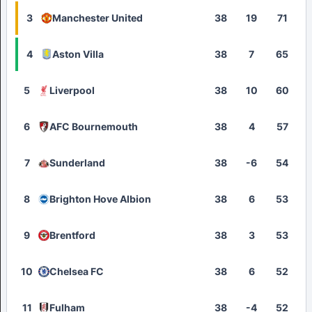
3
Manchester United
38
19
71
4
Aston Villa
38
7
65
5
Liverpool
38
10
60
6
AFC Bournemouth
38
4
57
7
Sunderland
38
-6
54
8
Brighton Hove Albion
38
6
53
9
Brentford
38
3
53
10
Chelsea FC
38
6
52
11
Fulham
38
-4
52