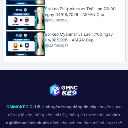
Soi kèo Philippines vs Thái Lan 20h00
ngày 04/08/2026 - ASEAN Cup
03/08/2026
Soi kèo Myanmar vs Lào 17:00 ngày
04/08/2026 - ASEAN Cup
03/08/2026
GMMCKEO.CLUB
là
chuyên trang đáng tin cậy
chuyên cung
cấp tỷ lệ kèo, bảng kèo chi tiết, thông tin trước trận và
kinh
nghiệm soi kèo chuẩn
dành cho anh em đam mê cá cược thể