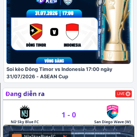
Soi kèo Đông Timor vs Indonesia 17:00 ngày
31/07/2026 - ASEAN Cup
Đang diễn ra
1
-
0
Nữ Sky Blue FC
San Diego Wave (W)