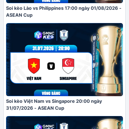
Soi kèo Lào vs Philippines 17:00 ngày 01/08/2026 -
ASEAN Cup
Soi kèo Việt Nam vs Singapore 20:00 ngày
31/07/2026 - ASEAN Cup