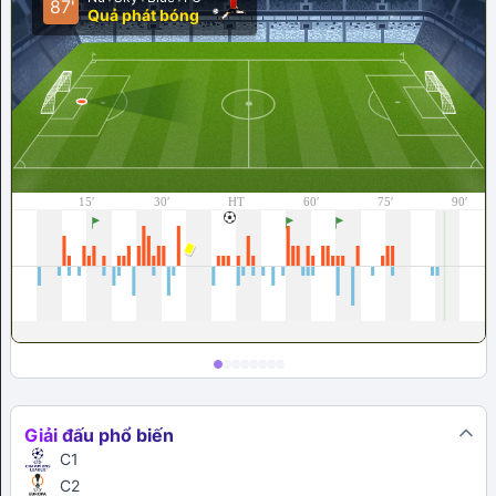
Giải đấu phổ biến
C1
C2