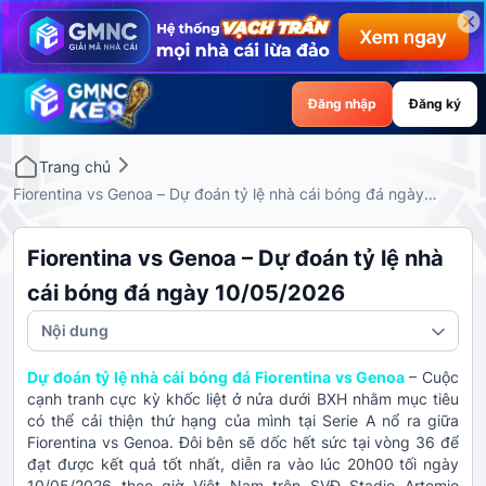
Đăng nhập
Đăng ký
Trang chủ
Fiorentina vs Genoa – Dự đoán tỷ lệ nhà cái bóng đá ngày
10/05/2026
Fiorentina vs Genoa – Dự đoán tỷ lệ nhà
cái bóng đá ngày 10/05/2026
Nội dung
Dự đoán tỷ lệ nhà cái bóng đá Fiorentina vs Genoa
– Cuộc
cạnh tranh cực kỳ khốc liệt ở nửa dưới BXH nhằm mục tiêu
có thể cải thiện thứ hạng của mình tại Serie A nổ ra giữa
Fiorentina vs Genoa. Đôi bên sẽ dốc hết sức tại vòng 36 để
đạt được kết quả tốt nhất, diễn ra vào lúc 20h00 tối ngày
10/05/2026 theo giờ Việt Nam trên SVĐ Stadio Artemio