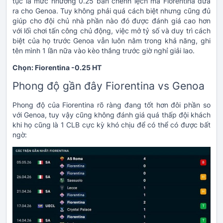
tục là mức nhường 0.25 bàn chênh lệch mà Fiorentina đưa
ra cho Genoa. Tuy không phải quá cách biệt nhưng cũng đủ
giúp cho đội chủ nhà phần nào đó được đánh giá cao hơn
với lối chơi tấn công chủ động, việc mở tỷ số và duy trì cách
biệt của họ trước Genoa vẫn luôn nằm trong khả năng, ghi
tên mình 1 lần nữa vào kèo thắng trước giờ nghỉ giải lao.
Chọn: Fiorentina -0.25 HT
Phong độ gần đây Fiorentina vs Genoa
Phong độ của Fiorentina rõ ràng đang tốt hơn đôi phần so
với Genoa, tuy vậy cũng không đánh giá quá thấp đội khách
khi họ cũng là 1 CLB cực kỳ khó chịu để có thể có được bất
ngờ: