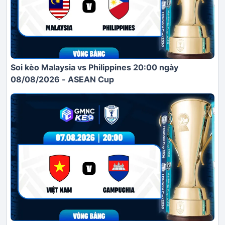
Soi kèo Malaysia vs Philippines 20:00 ngày
08/08/2026 - ASEAN Cup