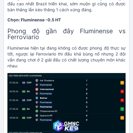
đấu cao nhất Brazil triển khai, sớm muộn gì cũng có được
bàn thắng lẫn kèo thắng 1 cách xứng đáng.
Chọn: Fluminense -0.5 HT
Phong độ gần đây Fluminense vs
Ferroviario
Fluminense hiện tại đang không có được phong độ thực sự
tốt, ngược lại Ferroviario thi đấu khá bùng nổ nhưng 2 đội
vẫn đang chơi ở 2 giải đấu có chất lượng chuyên môn khác
nhau: