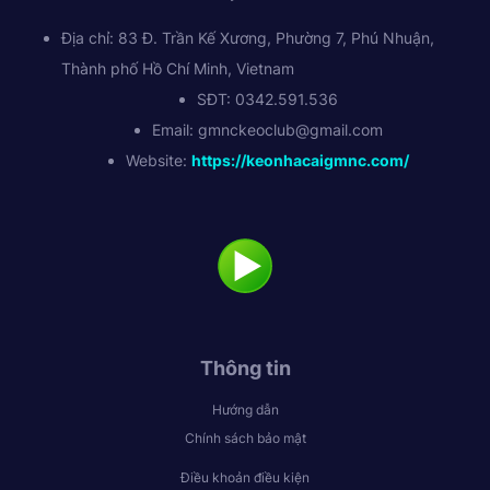
Địa chỉ: 83 Đ. Trần Kế Xương, Phường 7, Phú Nhuận,
Thành phố Hồ Chí Minh, Vietnam
SĐT: 0342.591.536
Email:
gmnckeoclub@gmail.com
Website:
https://keonhacaigmnc.com/
Thông tin
Hướng dẫn
Chính sách bảo mật
Điều khoản điều kiện