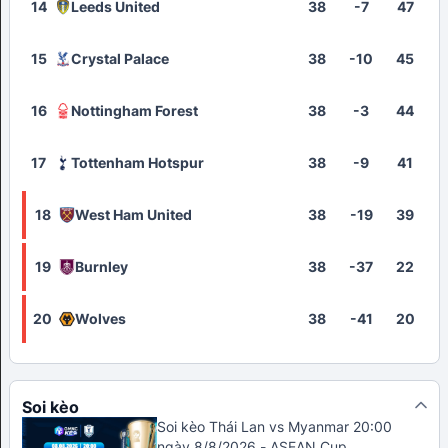
14
Leeds United
38
-7
47
15
Crystal Palace
38
-10
45
16
Nottingham Forest
38
-3
44
17
Tottenham Hotspur
38
-9
41
18
West Ham United
38
-19
39
19
Burnley
38
-37
22
20
Wolves
38
-41
20
Soi kèo
Soi kèo Thái Lan vs Myanmar 20:00
ngày 8/8/2026 - ASEAN Cup