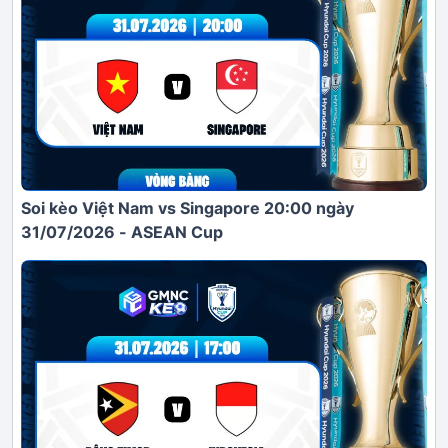
Soi kèo Việt Nam vs Singapore 20:00 ngày
31/07/2026 - ASEAN Cup