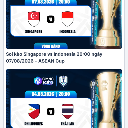
Soi kèo Singapore vs Indonesia 20:00 ngày
07/08/2026 - ASEAN Cup