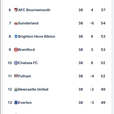
6
AFC Bournemouth
38
4
57
7
Sunderland
38
-6
54
8
Brighton Hove Albion
38
6
53
9
Brentford
38
3
53
10
Chelsea FC
38
6
52
11
Fulham
38
-4
52
12
Newcastle United
38
-2
49
13
Everton
38
-3
49