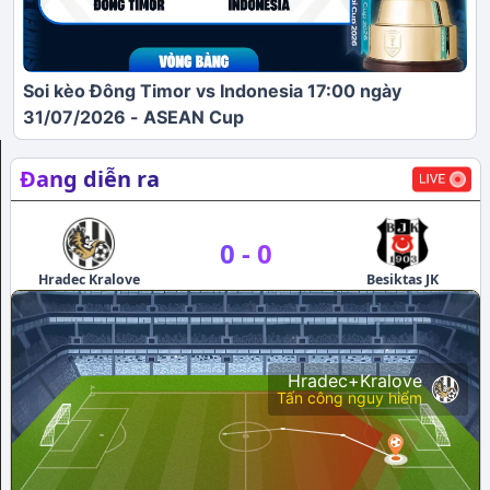
Soi kèo Đông Timor vs Indonesia 17:00 ngày
31/07/2026 - ASEAN Cup
Đang diễn ra
0
-
0
Hradec Kralove
Besiktas JK