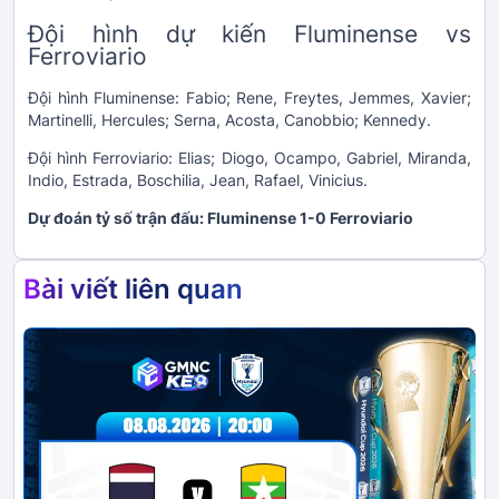
Đội hình dự kiến Fluminense vs
Ferroviario
Đội hình Fluminense: Fabio; Rene, Freytes, Jemmes, Xavier;
Martinelli, Hercules; Serna, Acosta, Canobbio; Kennedy.
Đội hình Ferroviario: Elias; Diogo, Ocampo, Gabriel, Miranda,
Indio, Estrada, Boschilia, Jean, Rafael, Vinicius.
Dự đoán tỷ số trận đấu: Fluminense 1-0 Ferroviario
Bài viết liên quan