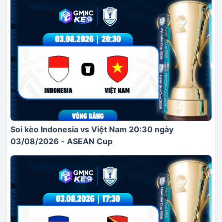
Soi kèo Indonesia vs Việt Nam 20:30 ngày
03/08/2026 - ASEAN Cup