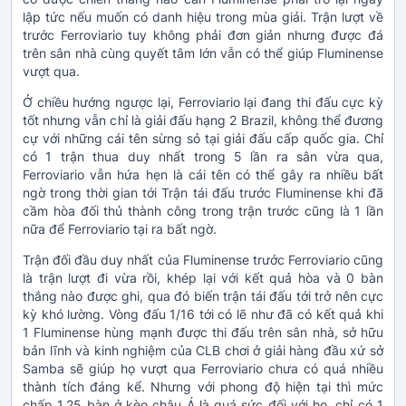
lập tức nếu muốn có danh hiệu trong mùa giải. Trận lượt về
trước Ferroviario tuy không phải đơn giản nhưng được đá
trên sân nhà cùng quyết tâm lớn vẫn có thể giúp Fluminense
vượt qua.
Ở chiều hướng ngược lại, Ferroviario lại đang thi đấu cực kỳ
tốt nhưng vẫn chỉ là giải đấu hạng 2 Brazil, không thể đương
cự với những cái tên sừng sỏ tại giải đấu cấp quốc gia. Chỉ
có 1 trận thua duy nhất trong 5 lần ra sân vừa qua,
Ferroviario vẫn hứa hẹn là cái tên có thể gây ra nhiều bất
ngờ trong thời gian tới Trận tái đấu trước Fluminense khi đã
cầm hòa đối thủ thành công trong trận trước cũng là 1 lần
nữa để Ferroviario tại ra bất ngờ.
Trận đối đầu duy nhất của Fluminense trước Ferroviario cũng
là trận lượt đi vừa rồi, khép lại với kết quả hòa và 0 bàn
thắng nào được ghi, qua đó biến trận tái đấu tới trở nên cực
kỳ khó lường. Vòng đấu 1/16 tới có lẽ như đã có kết quả khi
1 Fluminense hùng mạnh được thi đấu trên sân nhà, sở hữu
bản lĩnh và kinh nghiệm của CLB chơi ở giải hàng đầu xứ sở
Samba sẽ giúp họ vượt qua Ferroviario chưa có quá nhiều
thành tích đáng kể. Nhưng với phong độ hiện tại thì mức
chấp 1.25 bàn ở kèo châu Á là quá sức đối với họ, chỉ có 1