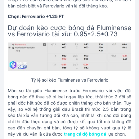
bàn cách biệt và Ferroviario vẫn là đội thắng kèo.
Chọn: Ferroviario +1.25 FT
Dự đoán kèo cược bóng đá Fluminense
vs Ferroviario tài xỉu: 0.95*2.5*0.73
Tỷ lệ soi kèo Fluminense vs Ferroviario
Màn so tài giữa Fluminense trước Ferroviario với việc đội
bóng nào để thua sẽ bị loại ngay lập tức, thôi thúc 2 đội sẽ
phải dốc hết sức để có được chiến thắng cho bản thân. Tuy
vậy, so với hệ thống giải đấu Brazil thì mức 2.5 bàn trong
kèo tài xỉu vẫn tương đối khá cao, nhất là khi các đội bóng
chỉ thi đấu thực dụng và có được kết quả tốt mà không đề
cao đến chuyện ghi bàn, tổng tỷ số không vượt qua tỷ lệ
này và xỉu vẫn là cửa được
trang cá độ bóng đá
lựa chọn.