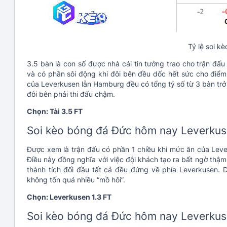
Tỷ lệ soi k
3.5 bàn là con số được nhà cái tin tưởng trao cho trận đấ
và có phần sôi động khi đôi bên đều dốc hết sức cho điểm
của Leverkusen lẫn Hamburg đều có tổng tỷ số từ 3 bàn trở lê
đôi bên phải thi đấu chậm.
Chọn: Tài 3.5 FT
Soi kèo bóng đá Đức hôm nay Leverkuse
Được xem là trận đấu có phần 1 chiều khi mức ăn của Lev
Điều này đồng nghĩa với việc đội khách tạo ra bất ngờ thậ
thành tích đối đầu tất cả đều đứng về phía Leverkusen. 
không tốn quá nhiều “mồ hôi”.
Chọn: Leverkusen 1.3 FT
Soi kèo bóng đá Đức hôm nay Leverkus