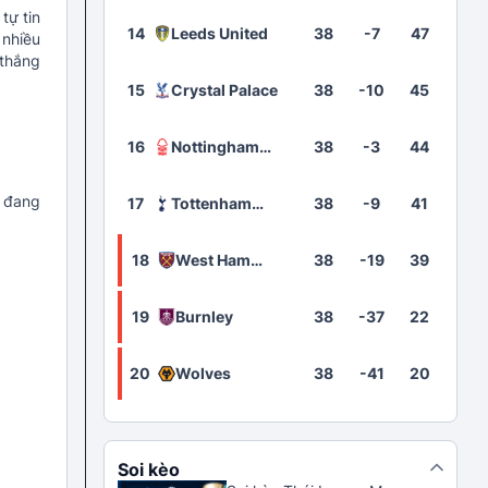
tự tin
14
Leeds United
38
-7
47
 nhiều
 thắng
15
Crystal Palace
38
-10
45
16
Nottingham
38
-3
44
Forest
n đang
17
Tottenham
38
-9
41
Hotspur
18
West Ham
38
-19
39
United
19
Burnley
38
-37
22
20
Wolves
38
-41
20
Soi kèo