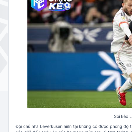
Soi kèo 
Đội chủ nhà Leverkusen hiện tại không có được phong độ th