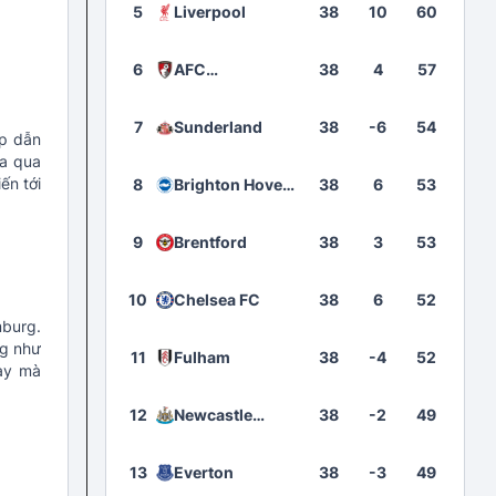
5
Liverpool
38
10
60
6
AFC
38
4
57
Bournemouth
7
Sunderland
38
-6
54
ấp dẫn
ừa qua
ến tới
8
Brighton Hove
38
6
53
Albion
9
Brentford
38
3
53
10
Chelsea FC
38
6
52
mburg.
ng như
11
Fulham
38
-4
52
này mà
12
Newcastle
38
-2
49
United
13
Everton
38
-3
49