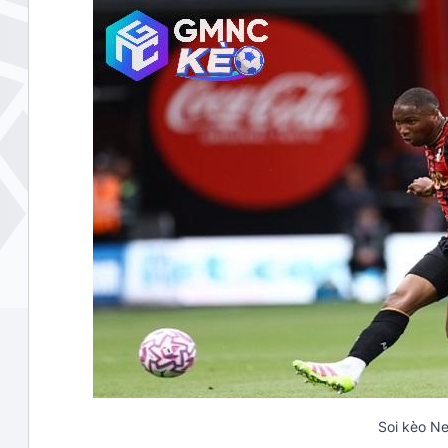
Soi kèo N