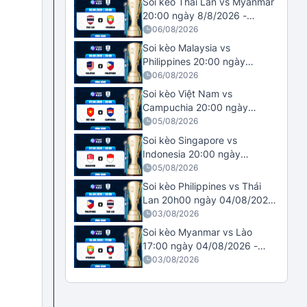
Soi kèo Thái Lan vs Myanmar
20:00 ngày 8/8/2026 -
ASEAN Cup
06/08/2026
Soi kèo Malaysia vs
Philippines 20:00 ngày
08/08/2026 - ASEAN Cup
06/08/2026
Soi kèo Việt Nam vs
Campuchia 20:00 ngày
07/08/2026 - ASEAN Cup
05/08/2026
Soi kèo Singapore vs
Indonesia 20:00 ngày
07/08/2026 - ASEAN Cup
05/08/2026
Soi kèo Philippines vs Thái
Lan 20h00 ngày 04/08/2026
- ASEAN Cup
03/08/2026
Soi kèo Myanmar vs Lào
17:00 ngày 04/08/2026 -
ASEAN Cup
03/08/2026