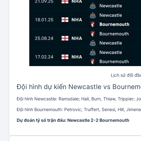
Lịch sử đối đ
Đội hình dự kiến Newcastle vs Bourne
Đội hình Newcastle: Ramsdale; Hall, Burn, Thiaw, Trippier; J
Đội hình Bournemouth: Petrovic; Truffert, Senesi, Hill, Jimen
Dự đoán tỷ số trận đấu: Newcastle 2-2 Bournemouth