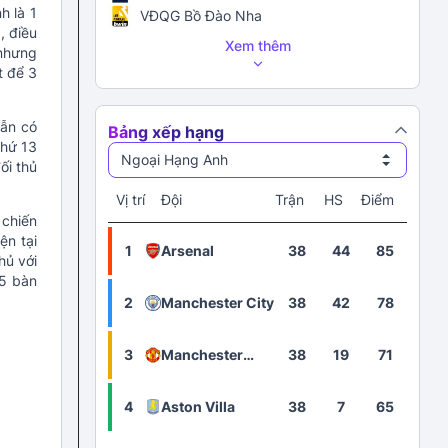
h là 1
VĐQG Bồ Đào Nha
, điều
Xem thêm
 nhưng
t để 3
vẫn có
Bảng xếp hạng
thứ 13
Ngoại Hạng Anh
ối thủ
Vị trí
Đội
Trận
HS
Điểm
 chiến
ện tại
1
Arsenal
38
44
85
hủ với
.5 bàn
2
Manchester City
38
42
78
3
Manchester
38
19
71
United
4
Aston Villa
38
7
65