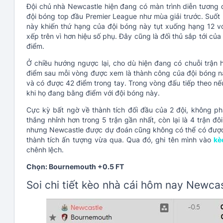
Đội chủ nhà Newcastle hiện đang có màn trình diễn tương đ
đội bóng top đầu Premier League như mùa giải trước. Suốt 
này khiến thứ hạng của đội bóng này tụt xuống hạng 12 
xếp trên vì hơn hiệu số phụ. Đây cũng là đối thủ sắp tới của
điểm.
Ở chiều hướng ngược lại, cho dù hiện đang có chuỗi trận
điểm sau mỗi vòng được xem là thành công của đội bóng này.
và có được 42 điểm trong tay. Trong vòng đấu tiếp theo nế
khi họ đang bằng điểm với đội bóng này.
Cực kỳ bất ngờ về thành tích đối đầu của 2 đội, không phả
thắng nhỉnh hơn trong 5 trận gần nhất, còn lại là 4 trận đ
nhưng Newcastle được dự đoán cũng không có thể có được c
thành tích ấn tượng vừa qua. Qua đó, ghi tên mình vào
kè
chênh lệch.
Chọn: Bournemouth +0.5 FT
Soi chi tiết kèo nhà cái hôm nay Newca