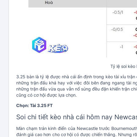
Tỷ lệ soi kè
3.25 bàn là tỷ lệ được nhà cái ấn định trong kèo tài xỉu tr
những trận đấu khá hay với việc đôi bên đang ngang tài ng
những trận đấu vừa qua vẫn nổ súng đều đặn khiến trận chi
cũng có cơ hội được lựa chọn.
Chọn: Tài 3.25 FT
Soi chi tiết kèo nhà cái hôm nay Newc
Màn chạm trán kinh điển của Newcastle trước Bournemouth
đánh giá cao hơn cho cơ hội có được chiến thắng. Nhưng rõ