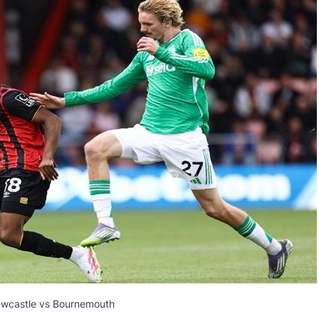
ewcastle vs Bournemouth