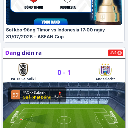
Soi kèo Đông Timor vs Indonesia 17:00 ngày
31/07/2026 - ASEAN Cup
Đang diễn ra
0
-
1
PAOK Saloniki
Anderlecht