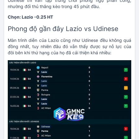
Udinese thì vẫn tập trung chơi phòng ngự phản công,
nhường đối thủ thắng kèo trong 45 phút đầu.
Chọn: Lazio -0.25 HT
Phong độ gần đây Lazio vs Udinese
Màn trình diễn của Lazio cũng như Udinese đều không quá
đồng nhất, tuy nhiên đâu đó vẫn thấy được sự nỗ lực của
đôi bên khi thứ hạng của họ đã cải thiện khá nhiều: