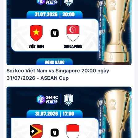
Soi kèo Việt Nam vs Singapore 20:00 ngày
31/07/2026 - ASEAN Cup