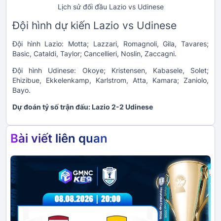
Lịch sử đối đầu Lazio vs Udinese
Đội hình dự kiến Lazio vs Udinese
Đội hình Lazio: Motta; Lazzari, Romagnoli, Gila, Tavares;
Basic, Cataldi, Taylor; Cancellieri, Noslin, Zaccagni.
Đội hình Udinese: Okoye; Kristensen, Kabasele, Solet;
Ehizibue, Ekkelenkamp, Karlstrom, Atta, Kamara; Zaniolo,
Bayo.
Dự đoán tỷ số trận đấu: Lazio 2-2 Udinese
Bài viết liên quan