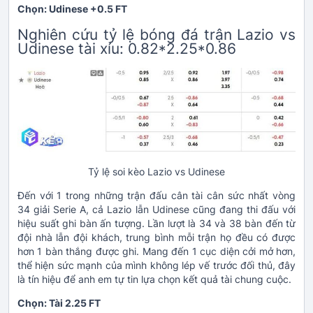
Chọn: Udinese +0.5 FT
Nghiên cứu tỷ lệ bóng đá trận Lazio vs
Udinese tài xỉu: 0.82*2.25*0.86
Tỷ lệ soi kèo Lazio vs Udinese
Đến với 1 trong những trận đấu cân tài cân sức nhất vòng
34 giải Serie A, cả Lazio lẫn Udinese cũng đang thi đấu với
hiệu suất ghi bàn ấn tượng. Lần lượt là 34 và 38 bàn đến từ
đội nhà lẫn đội khách, trung bình mỗi trận họ đều có được
hơn 1 bàn thắng được ghi. Mang đến 1 cục diện cởi mở hơn,
thể hiện sức mạnh của mình không lép vế trước đối thủ, đây
là tín hiệu để anh em tự tin lựa chọn kết quả tài chung cuộc.
Chọn: Tài 2.25 FT