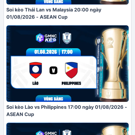
Soi kèo Thái Lan vs Malaysia 20:00 ngày
01/08/2026 - ASEAN Cup
Soi kèo Lào vs Philippines 17:00 ngày 01/08/2026 -
ASEAN Cup