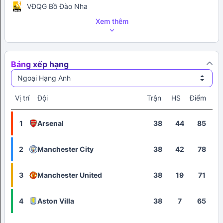
VĐQG Bồ Đào Nha
Xem thêm
Bảng xếp hạng
Ngoại Hạng Anh
Vị trí
Đội
Trận
HS
Điểm
1
Arsenal
38
44
85
2
Manchester City
38
42
78
3
Manchester United
38
19
71
4
Aston Villa
38
7
65