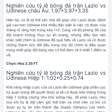
Nghiên cứu tỷ lệ bóng đá trận Lazio vs
Udinese châu Âu: 1.97*3.97*3.35
Hiện tại, có lẽ lợi thế sân nhà đã giúp cho Lazio được đánh
giá cao hơn Udinese khá nhiều đặc biệt là việc có được cửa
thắng rõ ràng hơn trong kèo 1×2. Cùng với đó phong độ của
đội khách không thực sự ấn tượng, nhưng điều làm nên
khác biệt chính là Udinese đã quá hiểu về Lazio và có được
những thành tích đối đầu trong mơ, đó chính là điều quan
trọng nhất giúp đội bóng này có thể đem về ít nhất 1 điểm ra
về.
Chọn: Hòa 3.35 FT
Nghiên cứu tỷ lệ bóng đá trận Lazio vs
Udinese Hiệp 1: 1.02*0.25*0.74
Khả năng nhập cuộc của cả Lazio lẫn Udinese góp phần cực
kỳ quan trọng để quyết được ai sẽ có được kèo thắng trong
hiệp 1 tưởng chừng như khó lường này. Về phía Lazio, như
mọi khi họ là đội nắm giữ thế trận và chơi trên cơ khi có
được sự tự tin trên thánh địa Stadio Olimpico của mình,