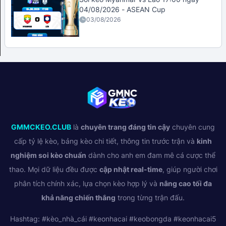
04/08/2026 - ASEAN Cup
03/08/2026
GMMCKEO.CLUB
là
chuyên trang đáng tin cậy
chuyên cung
cấp tỷ lệ kèo, bảng kèo chi tiết, thông tin trước trận và
kinh
nghiệm soi kèo chuẩn
dành cho anh em đam mê cá cược thể
thao. Mọi dữ liệu đều được
cập nhật real-time
, giúp người chơi
phân tích chính xác, lựa chọn kèo hợp lý và
nâng cao tối đa
khả năng chiến thắng
trong từng trận đấu.
Hashtag: #kèo_nhà_cái #keonhacai #keobongda #keonhacai5