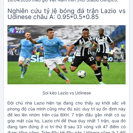
Nghiên cứu tỷ lệ bóng đá trận Lazio vs
Udinese châu Á: 0.95*0.5*0.85
Soi kèo Lazio vs Udinese
Đội chủ nhà Lazio hiện tại đang cho thấy sự khởi sắc về
phong độ của mình cũng như đủ sức duy trì sự ổn định này
để leo lên nhóm trên của BXH. 7 trận đấu gần nhất có sự
góp mặt của họ, Lazio chỉ để thua duy nhất 1 trận, qua đó
đang tạm đứng ở vị trí thứ 9 sau 33 vòng với 47 điểm có
được tổng cộng. Trận đấu tới đây gặp Udinese cũng là 1 đối