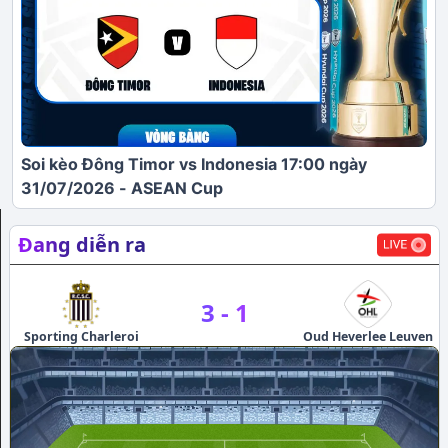
Soi kèo Đông Timor vs Indonesia 17:00 ngày
31/07/2026 - ASEAN Cup
Đang diễn ra
3
-
1
Sporting Charleroi
Oud Heverlee Leuven