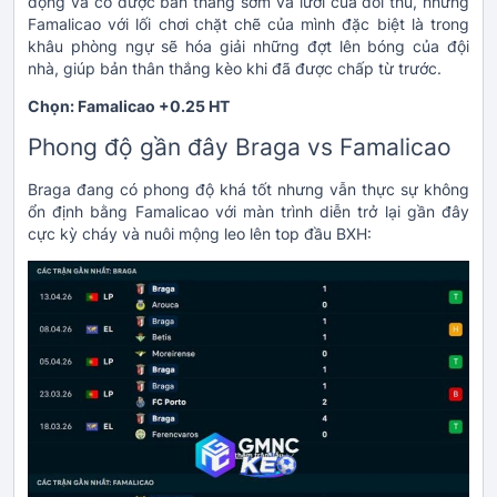
động và có được bàn thắng sớm và lưới của đối thủ, nhưng
Famalicao với lối chơi chặt chẽ của mình đặc biệt là trong
khâu phòng ngự sẽ hóa giải những đợt lên bóng của đội
nhà, giúp bản thân thắng kèo khi đã được chấp từ trước.
Chọn: Famalicao +0.25 HT
Phong độ gần đây Braga vs Famalicao
Braga đang có phong độ khá tốt nhưng vẫn thực sự không
ổn định bằng Famalicao với màn trình diễn trở lại gần đây
cực kỳ cháy và nuôi mộng leo lên top đầu BXH: