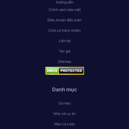
Hướng dẫn
Chính sách bảo mật
Điều khoản điều kiện
Chơi có trách nhiệm
Liên hệ
Tác giả
Sitemap
Danh mục
Soi kèo
Nhà cái uy tín
Mẹo cá cược