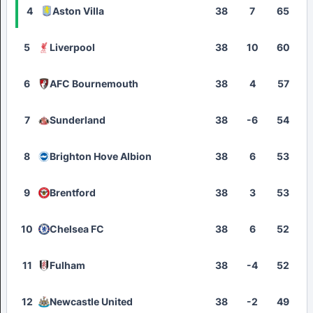
4
Aston Villa
38
7
65
5
Liverpool
38
10
60
6
AFC Bournemouth
38
4
57
7
Sunderland
38
-6
54
8
Brighton Hove Albion
38
6
53
9
Brentford
38
3
53
10
Chelsea FC
38
6
52
11
Fulham
38
-4
52
12
Newcastle United
38
-2
49