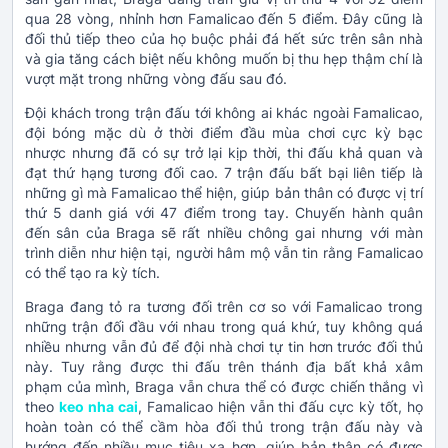
qua 28 vòng, nhỉnh hơn Famalicao đến 5 điểm. Đây cũng là
đối thủ tiếp theo của họ buộc phải đá hết sức trên sân nhà
và gia tăng cách biệt nếu không muốn bị thu hẹp thậm chí là
vượt mặt trong những vòng đấu sau đó.
Đội khách trong trận đấu tới không ai khác ngoài Famalicao,
đội bóng mặc dù ở thời điểm đầu mùa chơi cực kỳ bạc
nhược nhưng đã có sự trở lại kịp thời, thi đấu khả quan và
đạt thứ hạng tương đối cao. 7 trận đấu bất bại liên tiếp là
những gì mà Famalicao thể hiện, giúp bản thân có được vị trí
thứ 5 danh giá với 47 điểm trong tay. Chuyến hành quân
đến sân của Braga sẽ rất nhiều chông gai nhưng với màn
trình diễn như hiện tại, người hâm mộ vẫn tin rằng Famalicao
có thể tạo ra kỳ tích.
Braga đang tỏ ra tương đối trên cơ so với Famalicao trong
những trận đối đầu với nhau trong quá khứ, tuy không quá
nhiều nhưng vẫn đủ để đội nhà chơi tự tin hơn trước đối thủ
này. Tuy rằng được thi đấu trên thánh địa bất khả xâm
phạm của mình, Braga vẫn chưa thể có được chiến thắng vì
theo
keo nha cai
, Famalicao hiện vẫn thi đấu cực kỳ tốt, họ
hoàn toàn có thể cầm hòa đối thủ trong trận đấu này và
hướng đến nhiều mục tiêu xa hơn, giúp bản thân có được