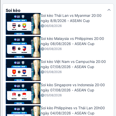
Soi kèo
Soi kèo Thái Lan vs Myanmar 20:00
ngày 8/8/2026 - ASEAN Cup
06/08/2026
Soi kèo Malaysia vs Philippines 20:00
ngày 08/08/2026 - ASEAN Cup
06/08/2026
Soi kèo Việt Nam vs Campuchia 20:00
ngày 07/08/2026 - ASEAN Cup
05/08/2026
Soi kèo Singapore vs Indonesia 20:00
ngày 07/08/2026 - ASEAN Cup
05/08/2026
Soi kèo Philippines vs Thái Lan 20h00
ngày 04/08/2026 - ASEAN Cup