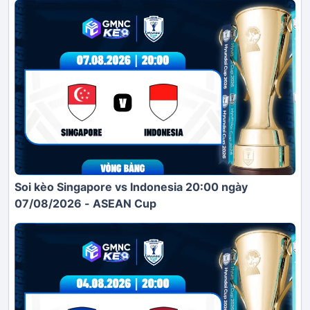
Soi kèo Singapore vs Indonesia 20:00 ngày
07/08/2026 - ASEAN Cup