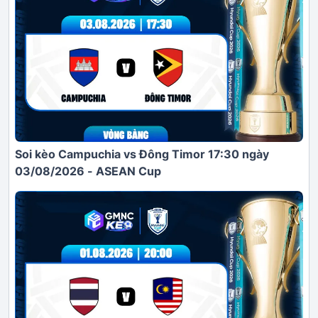
Soi kèo Campuchia vs Đông Timor 17:30 ngày
03/08/2026 - ASEAN Cup