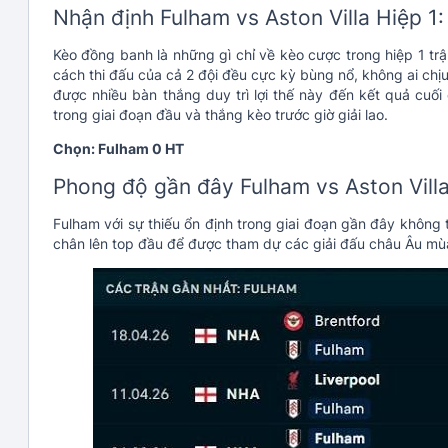
Nhận định Fulham vs Aston Villa Hiệp 1
Kèo đồng banh là những gì chỉ về kèo cược trong hiệp 1 tr
cách thi đấu của cả 2 đội đều cực kỳ bùng nổ, không ai chịu
được nhiều bàn thắng duy trì lợi thế này đến kết quả cuối 
trong giai đoạn đầu và thắng kèo trước giờ giải lao.
Chọn: Fulham 0 HT
Phong độ gần đây Fulham vs Aston Vill
Fulham với sự thiếu ổn định trong giai đoạn gần đây không 
chân lên top đầu để được tham dự các giải đấu châu Âu mù