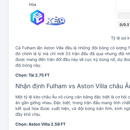
Tỷ lệ soi 
Cả Fulham lẫn Aston Villa đều là những đội bóng có lượng 
đó chính là lý mà chỉ mới 33 trận đấu đã qua nhưng đội nh
được mang đến trận đối đầu này sẽ cực kỳ bùng nổ, dự đoá
đội bóng này.
Chọn: Tài 2.75 FT
Nhận định Fulham vs Aston Villa châu Â
Một tỷ lệ kèo châu Âu vô cùng cân bằng đặc biệt là cơ hội
ăn gần giống nhau. Đặc biệt, trong trận đấu mang tính chất
kết quả hòa được xuất hiện, và đội bóng bản lĩnh, kinh n
đầy khó chịu.
Chọn: Aston Villa 2.59 FT