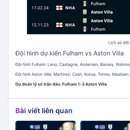
Lịch sử đối
Đội hình dự kiến Fulham vs Aston Villa
Đội hình Fulham: Leno; Castagne, Andersen, Bassey, Robinso
Đội hình Aston Villa:
Martinez; Cash, Konsa, Torres, Maatsen
Dự đoán tỷ số trận đấu: Fulham 1-3 Aston Villa
Bài viết liên quan