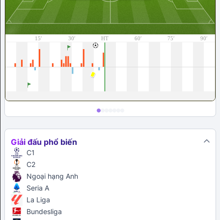
Giải đấu phổ biến
C1
C2
Ngoại hạng Anh
Seria A
La Liga
Bundesliga