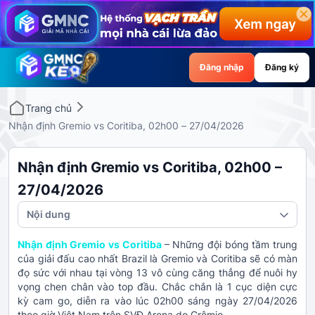
Đăng nhập
Đăng ký
Trang chủ
Nhận định Gremio vs Coritiba, 02h00 – 27/04/2026
Nhận định Gremio vs Coritiba, 02h00 –
27/04/2026
Nội dung
Nhận định Gremio vs Coritiba
– Những đội bóng tầm trung
của giải đấu cao nhất Brazil là Gremio và Coritiba sẽ có màn
đọ sức với nhau tại vòng 13 vô cùng căng thẳng để nuôi hy
vọng chen chân vào top đầu. Chắc chắn là 1 cục diện cực
kỳ cam go, diễn ra vào lúc 02h00 sáng ngày 27/04/2026
theo giờ Việt Nam trên SVĐ Arena do Grêmio.