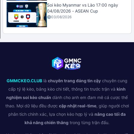
Soi kèo Myanmar vs Lào 17:00 ngày
04/08/2026 - ASEAN Cup
03/08/2026
GMMCKEO.CLUB
là
chuyên trang đáng tin cậy
chuyên cung
cấp tỷ lệ kèo, bảng kèo chi tiết, thông tin trước trận và
kinh
nghiệm soi kèo chuẩn
dành cho anh em đam mê cá cược thể
thao. Mọi dữ liệu đều được
cập nhật real-time
, giúp người chơi
phân tích chính xác, lựa chọn kèo hợp lý và
nâng cao tối đa
khả năng chiến thắng
trong từng trận đấu.