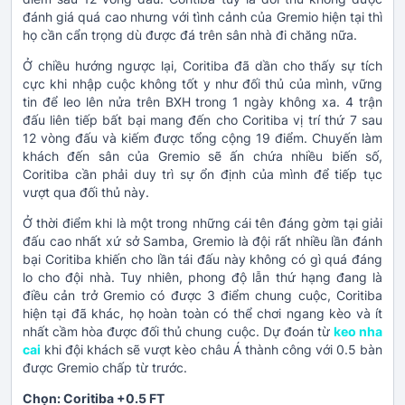
đánh giá quá cao nhưng với tình cảnh của Gremio hiện tại thì
họ cần cẩn trọng dù được đá trên sân nhà đi chăng nữa.
Ở chiều hướng ngược lại, Coritiba đã dần cho thấy sự tích
cực khi nhập cuộc không tốt y như đối thủ của mình, vững
tin để leo lên nửa trên BXH trong 1 ngày không xa. 4 trận
đấu liên tiếp bất bại mang đến cho Coritiba vị trí thứ 7 sau
12 vòng đấu và kiếm được tổng cộng 19 điểm. Chuyến làm
khách đến sân của Gremio sẽ ấn chứa nhiều biến số,
Coritiba cần phải duy trì sự ổn định của mình để tiếp tục
vượt qua đối thủ này.
Ở thời điểm khi là một trong những cái tên đáng gờm tại giải
đấu cao nhất xứ sở Samba, Gremio là đội rất nhiều lần đánh
bại Coritiba khiến cho lần tái đấu này không có gì quá đáng
lo cho đội nhà. Tuy nhiên, phong độ lẫn thứ hạng đang là
điều cản trở Gremio có được 3 điểm chung cuộc, Coritiba
hiện tại đã khác, họ hoàn toàn có thể chơi ngang kèo và ít
nhất cầm hòa được đối thủ chung cuộc. Dự đoán từ
keo nha
cai
khi đội khách sẽ vượt kèo châu Á thành công với 0.5 bàn
được Gremio chấp từ trước.
Chọn: Coritiba +0.5 FT