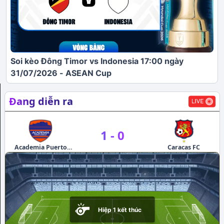
Soi kèo Đông Timor vs Indonesia 17:00 ngày
31/07/2026 - ASEAN Cup
Đang diễn ra
1
-
0
Academia Puerto
Caracas FC
Cabello