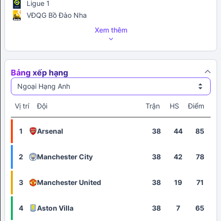
Ligue 1
VĐQG Bồ Đào Nha
Xem thêm
Bảng xếp hạng
Ngoại Hạng Anh
Vị trí
Đội
Trận
HS
Điểm
1
Arsenal
38
44
85
2
Manchester City
38
42
78
3
Manchester United
38
19
71
4
Aston Villa
38
7
65