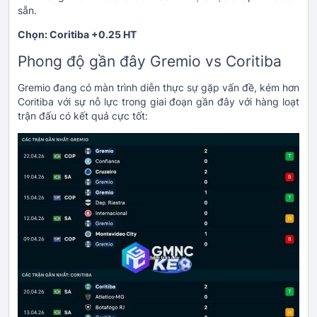
sẵn.
Chọn: Coritiba +0.25 HT
Phong độ gần đây Gremio vs Coritiba
Gremio đang có màn trình diễn thực sự gặp vấn đề, kém hơn
Coritiba với sự nỗ lực trong giai đoạn gần đây với hàng loạt
trận đấu có kết quả cực tốt: