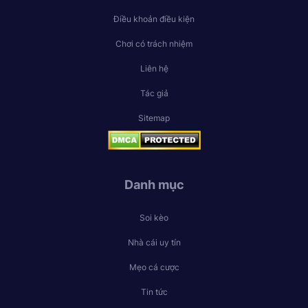
Điều khoản điều kiện
Chơi có trách nhiệm
Liên hệ
Tác giả
Sitemap
Danh mục
Soi kèo
Nhà cái uy tín
Mẹo cá cược
Tin tức