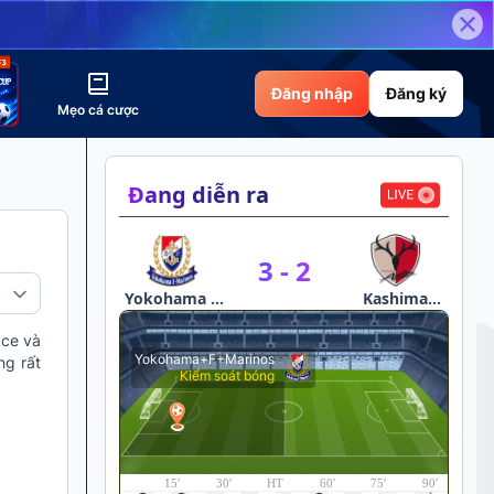
Đăng nhập
Đăng ký
Mẹo cá cược
Đang diễn ra
3
-
2
Yokohama F
Kashima
Gamb
Marinos
Antlers
cce và
ng rất