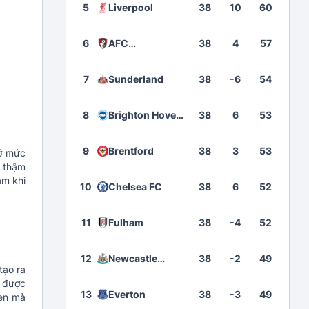
5
Liverpool
38
10
60
6
AFC
38
4
57
Bournemouth
7
Sunderland
38
-6
54
8
Brighton Hove
38
6
53
Albion
9
Brentford
38
3
53
 ở mức
n thậm
ạm khi
10
Chelsea FC
38
6
52
11
Fulham
38
-4
52
12
Newcastle
38
-2
49
tạo ra
United
n được
13
Everton
38
-3
49
đen mà