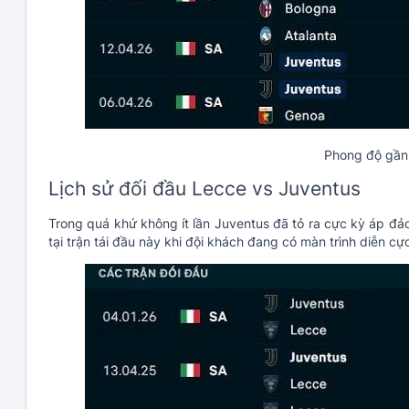
Phong độ gần
Lịch sử đối đầu Lecce vs Juventus
Trong quá khứ không ít lần Juventus đã tỏ ra cực kỳ áp đảo
tại trận tái đầu này khi đội khách đang có màn trình diễn cực