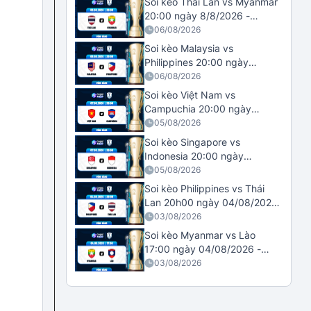
Soi kèo Thái Lan vs Myanmar
20:00 ngày 8/8/2026 -
ASEAN Cup
06/08/2026
Soi kèo Malaysia vs
Philippines 20:00 ngày
08/08/2026 - ASEAN Cup
06/08/2026
Soi kèo Việt Nam vs
Campuchia 20:00 ngày
07/08/2026 - ASEAN Cup
05/08/2026
Soi kèo Singapore vs
Indonesia 20:00 ngày
07/08/2026 - ASEAN Cup
05/08/2026
Soi kèo Philippines vs Thái
Lan 20h00 ngày 04/08/2026
- ASEAN Cup
03/08/2026
Soi kèo Myanmar vs Lào
17:00 ngày 04/08/2026 -
ASEAN Cup
03/08/2026