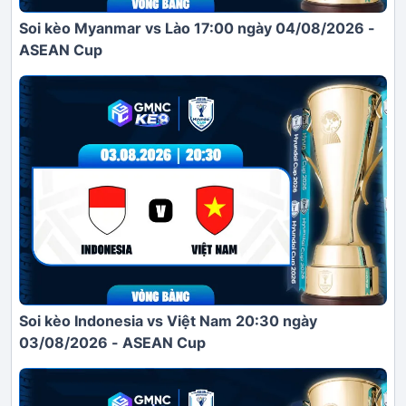
Soi kèo Myanmar vs Lào 17:00 ngày 04/08/2026 -
ASEAN Cup
Soi kèo Indonesia vs Việt Nam 20:30 ngày
03/08/2026 - ASEAN Cup