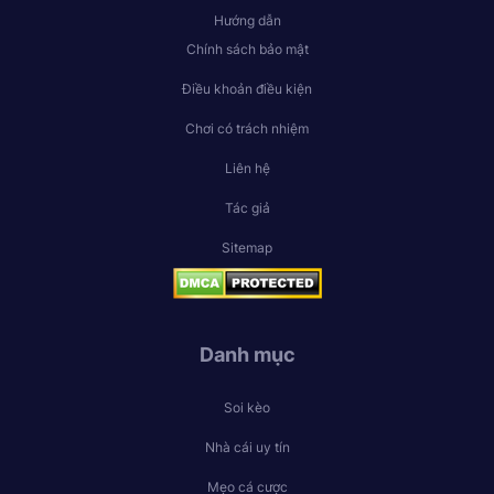
Hướng dẫn
Chính sách bảo mật
Điều khoản điều kiện
Chơi có trách nhiệm
Liên hệ
Tác giả
Sitemap
Danh mục
Soi kèo
Nhà cái uy tín
Mẹo cá cược