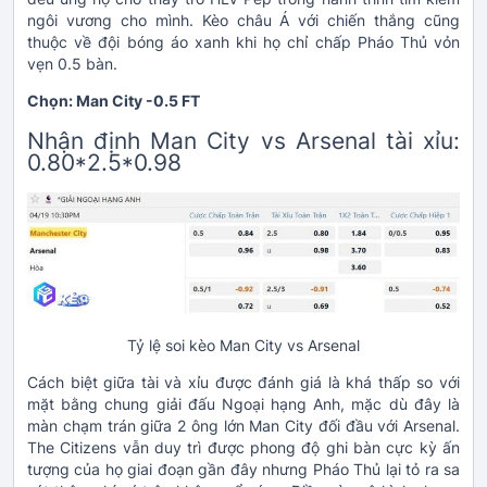
ngôi vương cho mình. Kèo châu Á với chiến thắng cũng
thuộc về đội bóng áo xanh khi họ chỉ chấp Pháo Thủ vỏn
vẹn 0.5 bàn.
Chọn: Man City -0.5 FT
Nhận định Man City vs Arsenal tài xỉu:
0.80*2.5*0.98
Tỷ lệ soi kèo Man City vs Arsenal
Cách biệt giữa tài và xỉu được đánh giá là khá thấp so với
mặt bằng chung giải đấu Ngoại hạng Anh, mặc dù đây là
màn chạm trán giữa 2 ông lớn Man City đối đầu với Arsenal.
The Citizens vẫn duy trì được phong độ ghi bàn cực kỳ ấn
tượng của họ giai đoạn gần đây nhưng Pháo Thủ lại tỏ ra sa