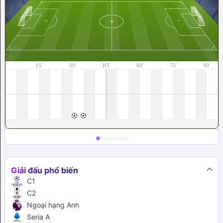
Giải đấu phổ biến
C1
C2
Ngoại hạng Anh
Seria A