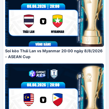
Soi kèo Thái Lan vs Myanmar 20:00 ngày 8/8/2026
- ASEAN Cup