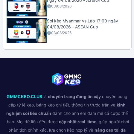
ngày 04/08/2026 - ASEAN Cup
03/08/2026
Soi kèo Myanmar vs Lào 17:00 ngày
04/08/2026 - ASEAN Cup
03/08/2026
GMMCKEO.CLUB
là
chuyên trang đáng tin cậy
chuyên cung
cấp tỷ lệ kèo, bảng kèo chi tiết, thông tin trước trận và
kinh
nghiệm soi kèo chuẩn
dành cho anh em đam mê cá cược thể
thao. Mọi dữ liệu đều được
cập nhật real-time
, giúp người chơi
phân tích chính xác, lựa chọn kèo hợp lý và
nâng cao tối đa