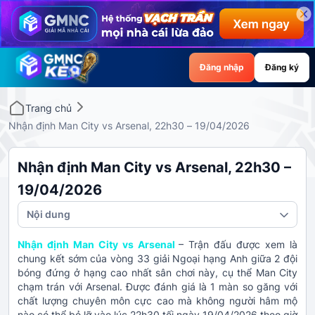
Đăng nhập
Đăng ký
Trang chủ
Nhận định Man City vs Arsenal, 22h30 – 19/04/2026
Nhận định Man City vs Arsenal, 22h30 –
19/04/2026
Nội dung
Nhận định Man City vs Arsenal
– Trận đấu được xem là
chung kết sớm của vòng 33 giải Ngoại hạng Anh giữa 2 đội
bóng đứng ở hạng cao nhất sân chơi này, cụ thể Man City
chạm trán với Arsenal. Được đánh giá là 1 màn so găng với
chất lượng chuyên môn cực cao mà không người hâm mộ
nào có thể bỏ lỡ vào lúc 22h30 tối ngày 19/04/2026 theo giờ