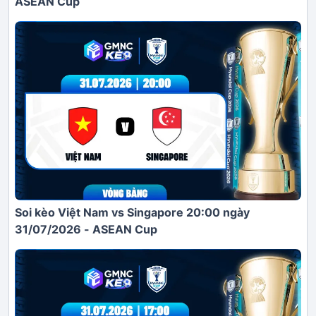
ASEAN Cup
Soi kèo Việt Nam vs Singapore 20:00 ngày
31/07/2026 - ASEAN Cup