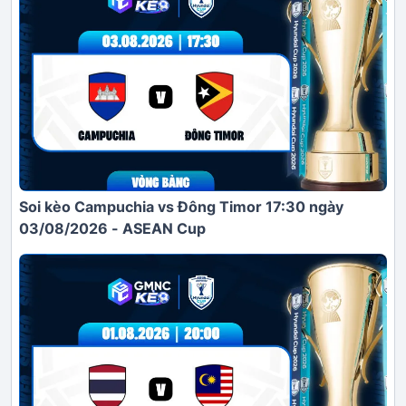
Soi kèo Campuchia vs Đông Timor 17:30 ngày
03/08/2026 - ASEAN Cup