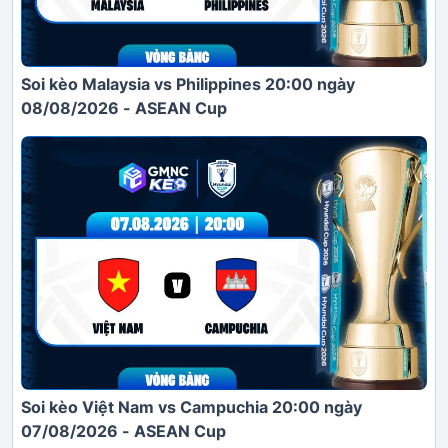
Soi kèo Malaysia vs Philippines 20:00 ngày
08/08/2026 - ASEAN Cup
Soi kèo Việt Nam vs Campuchia 20:00 ngày
07/08/2026 - ASEAN Cup