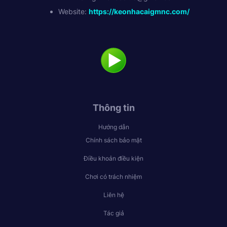
Website:
https://keonhacaigmnc.com/
Thông tin
Hướng dẫn
Chính sách bảo mật
Điều khoản điều kiện
Chơi có trách nhiệm
Liên hệ
Tác giả