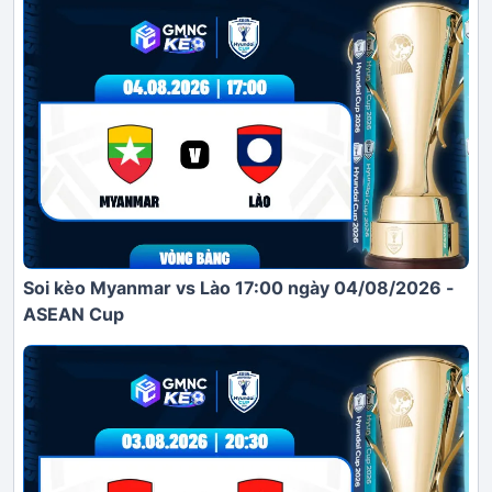
Soi kèo Myanmar vs Lào 17:00 ngày 04/08/2026 -
ASEAN Cup