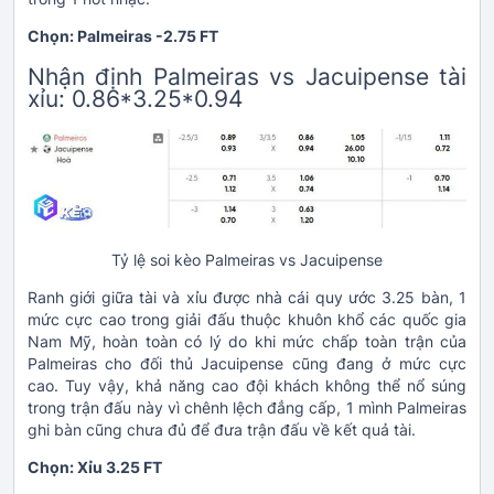
Chọn: Palmeiras -2.75 FT
Nhận định Palmeiras vs Jacuipense tài
xỉu: 0.86*3.25*0.94
Tỷ lệ soi kèo Palmeiras vs Jacuipense
Ranh giới giữa tài và xỉu được nhà cái quy ước 3.25 bàn, 1
mức cực cao trong giải đấu thuộc khuôn khổ các quốc gia
Nam Mỹ, hoàn toàn có lý do khi mức chấp toàn trận của
Palmeiras cho đối thủ Jacuipense cũng đang ở mức cực
cao. Tuy vậy, khả năng cao đội khách không thể nổ súng
trong trận đấu này vì chênh lệch đẳng cấp, 1 mình Palmeiras
ghi bàn cũng chưa đủ để đưa trận đấu về kết quả tài.
Chọn: Xỉu 3.25 FT