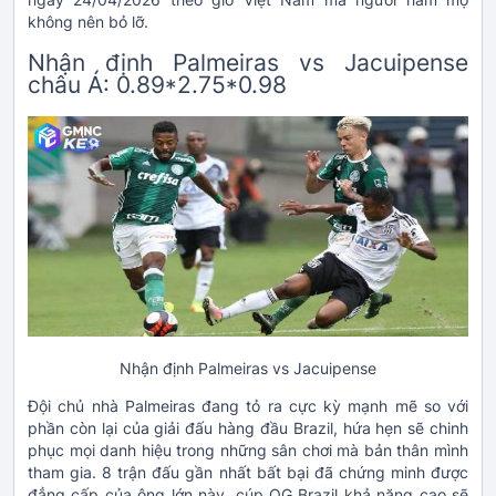
không nên bỏ lỡ.
Nhận định Palmeiras vs Jacuipense
châu Á: 0.89*2.75*0.98
Nhận định Palmeiras vs Jacuipense
Đội chủ nhà Palmeiras đang tỏ ra cực kỳ mạnh mẽ so với
phần còn lại của giải đấu hàng đầu Brazil, hứa hẹn sẽ chinh
phục mọi danh hiệu trong những sân chơi mà bản thân mình
tham gia. 8 trận đấu gần nhất bất bại đã chứng minh được
đẳng cấp của ông lớn này, cúp QG Brazil khả năng cao sẽ