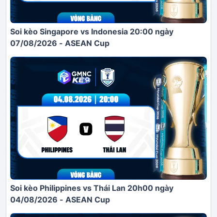
Soi kèo Singapore vs Indonesia 20:00 ngày
07/08/2026 - ASEAN Cup
Soi kèo Philippines vs Thái Lan 20h00 ngày
04/08/2026 - ASEAN Cup