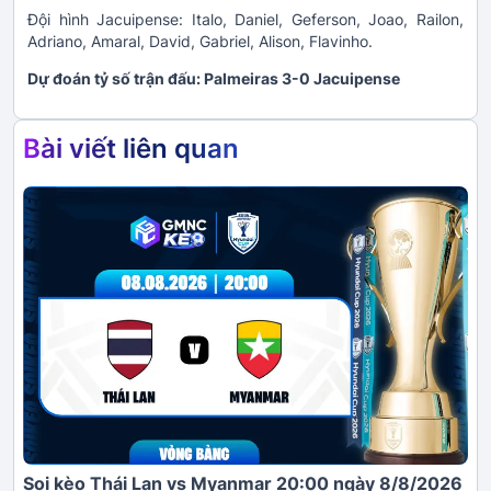
Đội hình Jacuipense:
Italo, Daniel, Geferson, Joao, Railon,
Adriano, Amaral, David, Gabriel, Alison, Flavinho.
Dự đoán tỷ số trận đấu: Palmeiras 3-0 Jacuipense
Bài viết liên quan
Soi kèo Thái Lan vs Myanmar 20:00 ngày 8/8/2026