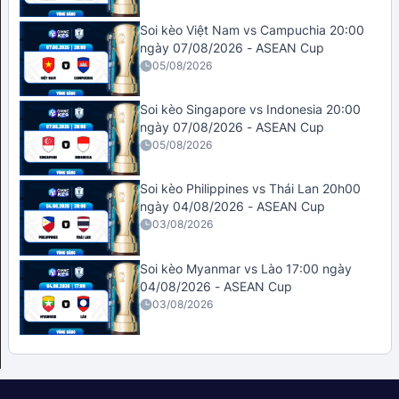
Soi kèo Việt Nam vs Campuchia 20:00
ngày 07/08/2026 - ASEAN Cup
05/08/2026
Soi kèo Singapore vs Indonesia 20:00
ngày 07/08/2026 - ASEAN Cup
05/08/2026
Soi kèo Philippines vs Thái Lan 20h00
ngày 04/08/2026 - ASEAN Cup
03/08/2026
Soi kèo Myanmar vs Lào 17:00 ngày
04/08/2026 - ASEAN Cup
03/08/2026