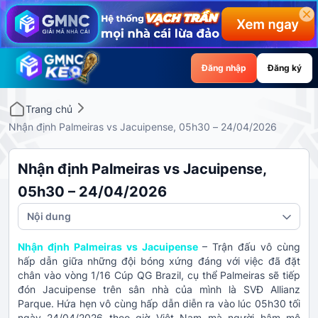
Đăng nhập
Đăng ký
Trang chủ
Nhận định Palmeiras vs Jacuipense, 05h30 – 24/04/2026
Nhận định Palmeiras vs Jacuipense,
05h30 – 24/04/2026
Nội dung
Nhận định Palmeiras vs Jacuipense
– Trận đấu vô cùng
hấp dẫn giữa những đội bóng xứng đáng với việc đã đặt
chân vào vòng 1/16 Cúp QG Brazil, cụ thể Palmeiras sẽ tiếp
đón Jacuipense trên sân nhà của mình là SVĐ Allianz
Parque. Hứa hẹn vô cùng hấp dẫn diễn ra vào lúc 05h30 tối
ngày 24/04/2026 theo giờ Việt Nam mà người hâm mộ