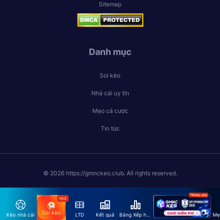
Sitemap
Danh mục
Soi kèo
Nhà cái uy tín
Mẹo cá cược
Tin tức
© 2026 https://gmnckeo.club. All rights reserved.
Soi kèo
Kèo nhà cái
LTD
Kết quả
Bảng Xếp hạng
Mẹ