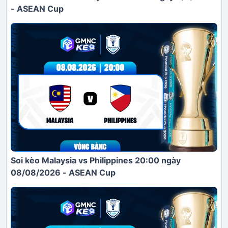
- ASEAN Cup
Soi kèo Malaysia vs Philippines 20:00 ngày
08/08/2026 - ASEAN Cup