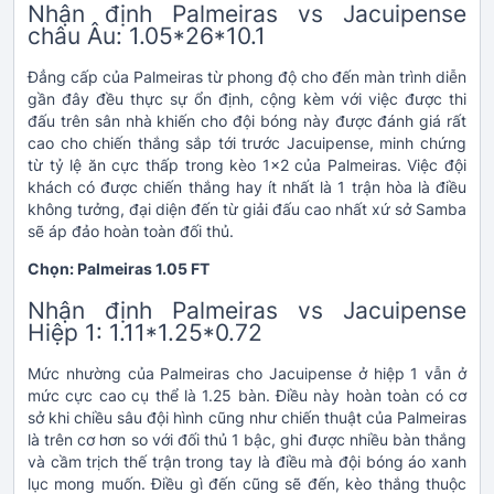
Nhận định Palmeiras vs Jacuipense
châu Âu: 1.05*26*10.1
Đẳng cấp của Palmeiras từ phong độ cho đến màn trình diễn
gần đây đều thực sự ổn định, cộng kèm với việc được thi
đấu trên sân nhà khiến cho đội bóng này được đánh giá rất
cao cho chiến thắng sắp tới trước Jacuipense, minh chứng
từ tỷ lệ ăn cực thấp trong kèo 1×2 của Palmeiras. Việc đội
khách có được chiến thắng hay ít nhất là 1 trận hòa là điều
không tưởng, đại diện đến từ giải đấu cao nhất xứ sở Samba
sẽ áp đảo hoàn toàn đối thủ.
Chọn: Palmeiras 1.05 FT
Nhận định Palmeiras vs Jacuipense
Hiệp 1: 1.11*1.25*0.72
Mức nhường của Palmeiras cho Jacuipense ở hiệp 1 vẫn ở
mức cực cao cụ thể là 1.25 bàn. Điều này hoàn toàn có cơ
sở khi chiều sâu đội hình cũng như chiến thuật của Palmeiras
là trên cơ hơn so với đối thủ 1 bậc, ghi được nhiều bàn thắng
và cầm trịch thế trận trong tay là điều mà đội bóng áo xanh
lục mong muốn. Điều gì đến cũng sẽ đến, kèo thắng thuộc