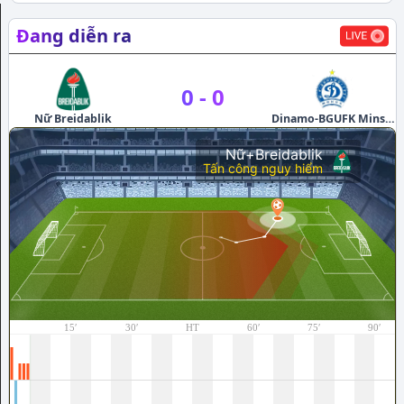
Đang diễn ra
0
-
0
Nữ Breidablik
Dinamo-BGUFK Minsk
(W)