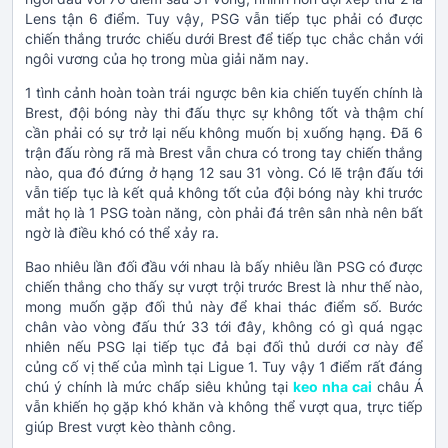
Lens tận 6 điểm. Tuy vậy, PSG vẫn tiếp tục phải có được
chiến thắng trước chiếu dưới Brest để tiếp tục chắc chắn với
ngôi vương của họ trong mùa giải năm nay.
1 tình cảnh hoàn toàn trái ngược bên kia chiến tuyến chính là
Brest, đội bóng này thi đấu thực sự không tốt và thậm chí
cần phải có sự trở lại nếu không muốn bị xuống hạng. Đã 6
trận đấu ròng rã mà Brest vẫn chưa có trong tay chiến thắng
nào, qua đó đứng ở hạng 12 sau 31 vòng. Có lẽ trận đấu tới
vẫn tiếp tục là kết quả không tốt của đội bóng này khi trước
mắt họ là 1 PSG toàn năng, còn phải đá trên sân nhà nên bất
ngờ là điều khó có thể xảy ra.
Bao nhiêu lần đối đầu với nhau là bấy nhiêu lần PSG có được
chiến thắng cho thấy sự vượt trội trước Brest là như thế nào,
mong muốn gặp đối thủ này để khai thác điểm số. Bước
chân vào vòng đấu thứ 33 tới đây, không có gì quá ngạc
nhiên nếu PSG lại tiếp tục đả bại đối thủ dưới cơ này để
củng cố vị thế của mình tại Ligue 1. Tuy vậy 1 điểm rất đáng
chú ý chính là mức chấp siêu khủng tại
keo nha cai
châu Á
vẫn khiến họ gặp khó khăn và không thể vượt qua, trực tiếp
giúp Brest vượt kèo thành công.