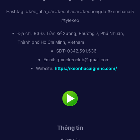
Hashtag: #kèo_nhà_cái #keonhacai #keobongda #keonhacai5
#tylekeo
Địa chỉ: 83 Đ. Trần Kế Xương, Phường 7, Phú Nhuận,
Thành phố Hồ Chí Minh, Vietnam
SĐT: 0342.591.536
Email:
gmnckeoclub@gmail.com
Website:
https://keonhacaigmnc.com/
Thông tin
Hướng dẫn