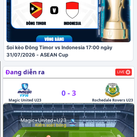
Soi kèo Đông Timor vs Indonesia 17:00 ngày
31/07/2026 - ASEAN Cup
Đang diễn ra
0
-
3
Magic United U23
Rochedale Rovers U23
G