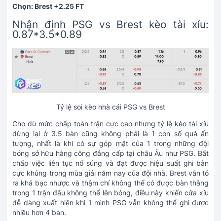
Chọn: Brest +2.25 FT
Nhận định PSG vs Brest kèo tài xỉu:
0.87*3.5*0.89
Tỷ lệ soi kèo nhà cái PSG vs Brest
Cho dù mức chấp toàn trận cực cao nhưng tỷ lệ kèo tài xỉu
dừng lại ở 3.5 bàn cũng không phải là 1 con số quá ấn
tượng, nhất là khi có sự góp mặt của 1 trong những đội
bóng sở hữu hàng công đẳng cấp tại châu Âu như PSG. Bất
chấp việc liên tục nổ súng và đạt được hiệu suất ghi bàn
cực khủng trong mùa giải năm nay của đội nhà, Brest vẫn tỏ
ra khá bạc nhược và thậm chí không thể có được bàn thắng
trong 1 trận đấu không thể lên bóng, điều này khiến cửa xỉu
dễ dàng xuất hiện khi 1 mình PSG vẫn không thể ghi được
nhiều hơn 4 bàn.