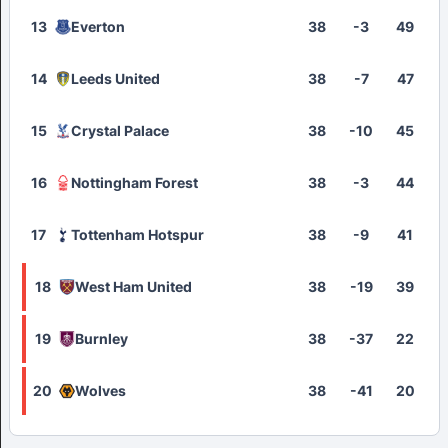
13
Everton
38
-3
49
14
Leeds United
38
-7
47
15
Crystal Palace
38
-10
45
16
Nottingham Forest
38
-3
44
17
Tottenham Hotspur
38
-9
41
18
West Ham United
38
-19
39
19
Burnley
38
-37
22
20
Wolves
38
-41
20