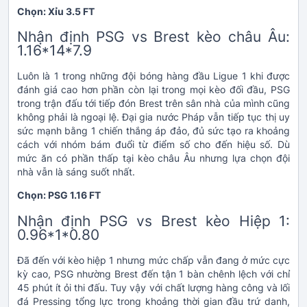
Chọn: Xỉu 3.5 FT
Nhận định PSG vs Brest kèo châu Âu:
1.16*14*7.9
Luôn là 1 trong những đội bóng hàng đầu Ligue 1 khi được
đánh giá cao hơn phần còn lại trong mọi kèo đối đầu, PSG
trong trận đấu tới tiếp đón Brest trên sân nhà của mình cũng
không phải là ngoại lệ. Đại gia nước Pháp vẫn tiếp tục thị uy
sức mạnh bằng 1 chiến thắng áp đảo, đủ sức tạo ra khoảng
cách với nhóm bám đuổi từ điểm số cho đến hiệu số. Dù
mức ăn có phần thấp tại kèo châu Âu nhưng lựa chọn đội
nhà vẫn là sáng suốt nhất.
Chọn: PSG 1.16 FT
Nhận định PSG vs Brest kèo Hiệp 1:
0.96*1*0.80
Đã đến với kèo hiệp 1 nhưng mức chấp vẫn đang ở mức cực
kỳ cao, PSG nhường Brest đến tận 1 bàn chênh lệch với chỉ
45 phút ít ỏi thi đấu. Tuy vậy với chất lượng hàng công và lối
đá Pressing tổng lực trong khoảng thời gian đầu trứ danh,