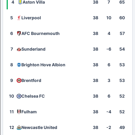
4
Aston Villa
38
7
65
5
Liverpool
38
10
60
6
AFC Bournemouth
38
4
57
7
Sunderland
38
-6
54
8
Brighton Hove Albion
38
6
53
9
Brentford
38
3
53
10
Chelsea FC
38
6
52
11
Fulham
38
-4
52
12
Newcastle United
38
-2
49