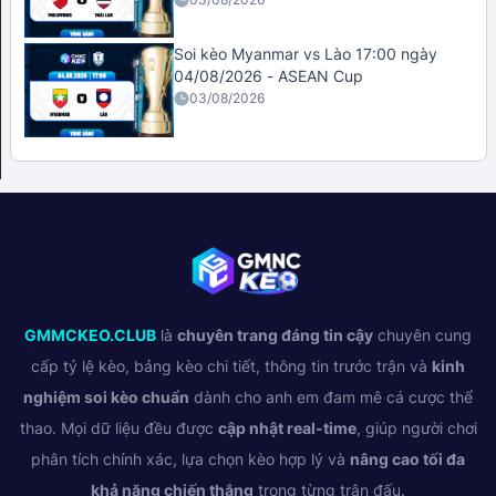
Soi kèo Myanmar vs Lào 17:00 ngày
04/08/2026 - ASEAN Cup
03/08/2026
GMMCKEO.CLUB
là
chuyên trang đáng tin cậy
chuyên cung
cấp tỷ lệ kèo, bảng kèo chi tiết, thông tin trước trận và
kinh
nghiệm soi kèo chuẩn
dành cho anh em đam mê cá cược thể
thao. Mọi dữ liệu đều được
cập nhật real-time
, giúp người chơi
phân tích chính xác, lựa chọn kèo hợp lý và
nâng cao tối đa
khả năng chiến thắng
trong từng trận đấu.