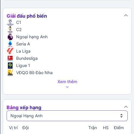
Giải đấu phổ biến
C1
C2
Ngoại hạng Anh
Seria A
La Liga
Bundesliga
Ligue 1
VĐQG Bồ Đào Nha
Xem thêm
Bảng xếp hạng
Ngoại Hạng Anh
Vị trí
Đội
Trận
HS
Điểm