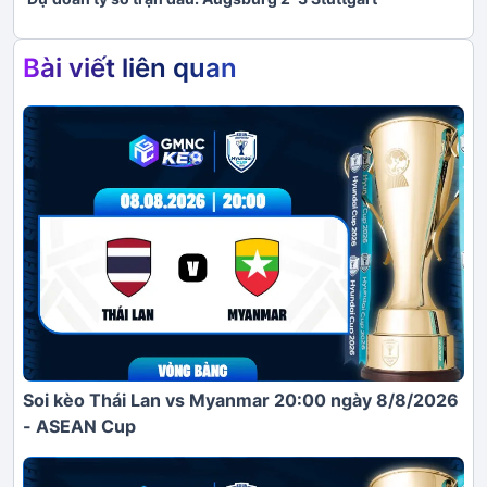
Bài viết liên quan
Soi kèo Thái Lan vs Myanmar 20:00 ngày 8/8/2026
- ASEAN Cup