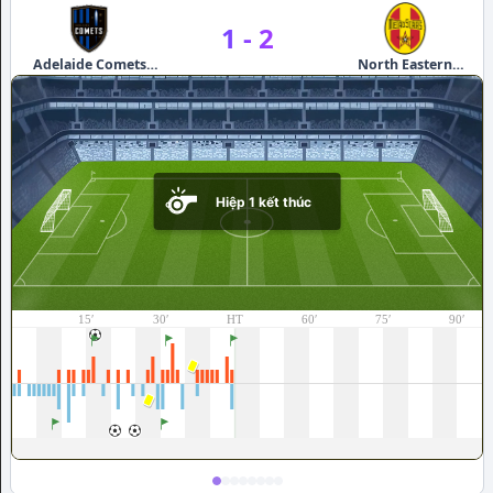
1
-
2
Adelaide Comets
North Eastern
Reserve
MetroStars Reserve