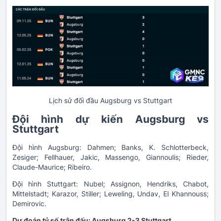
Lịch sử đối đầu Augsburg vs Stuttgart
Đội hình dự kiến Augsburg vs
Stuttgart
Đội hình Augsburg: Dahmen; Banks, K. Schlotterbeck,
Zesiger; Fellhauer, Jakic, Massengo, Giannoulis; Rieder,
Claude-Maurice; Ribeiro.
Đội hình Stuttgart:
Nubel; Assignon, Hendriks, Chabot,
Mittelstadt; Karazor, Stiller; Leweling, Undav, El Khannouss;
Demirovic.
Dự đoán tỷ số trận đấu: Augsburg 2-3 Stuttgart