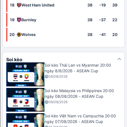
18
West Ham United
38
-19
39
19
Burnley
38
-37
22
20
Wolves
38
-41
20
Soi kèo
Soi kèo Thái Lan vs Myanmar 20:00
ngày 8/8/2026 - ASEAN Cup
06/08/2026
Soi kèo Malaysia vs Philippines 20:00
ngày 08/08/2026 - ASEAN Cup
06/08/2026
Soi kèo Việt Nam vs Campuchia 20:00
ngày 07/08/2026 - ASEAN Cup