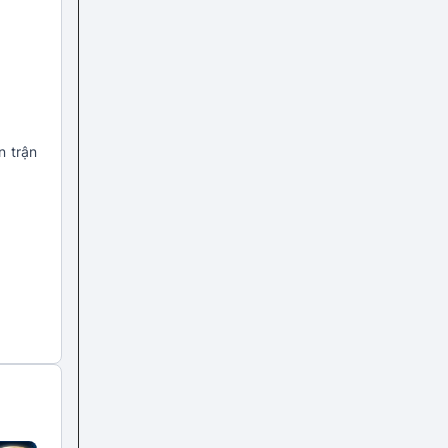
n trận