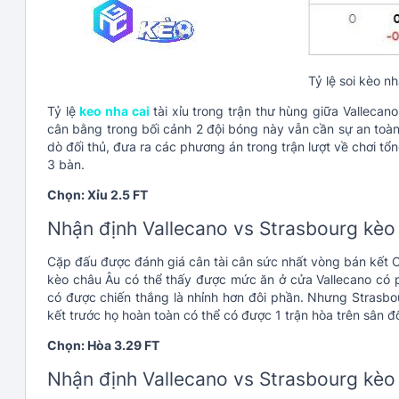
Tỷ lệ soi kèo n
Tỷ lệ
keo nha cai
tài xỉu trong trận thư hùng giữa Vallecan
cân bằng trong bối cảnh 2 đội bóng này vẫn cần sự an toàn
dò đối thủ, đưa ra các phương án trong trận lượt về chơi tổ
3 bàn.
Chọn: Xỉu 2.5 FT
Nhận định Vallecano vs Strasbourg kèo
Cặp đấu được đánh giá cân tài cân sức nhất vòng bán kết C
kèo châu Âu có thể thấy được mức ăn ở cửa Vallecano có p
có được chiến thắng là nhỉnh hơn đôi phần. Nhưng Strasbo
kết trước họ hoàn toàn có thể có được 1 trận hòa trên sân đối
Chọn: Hòa 3.29 FT
Nhận định Vallecano vs Strasbourg kèo 