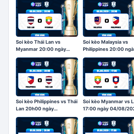
Soi kèo Thái Lan vs
Soi kèo Malaysia vs
Myanmar 20:00 ngày
Philippines 20:00 ngà
8/8/2026 - ASEAN Cup
08/08/2026 - ASEAN
Soi kèo Philippines vs Thái
Soi kèo Myanmar vs 
Lan 20h00 ngày
17:00 ngày 04/08/20
04/08/2026 - ASEAN Cup
ASEAN Cup