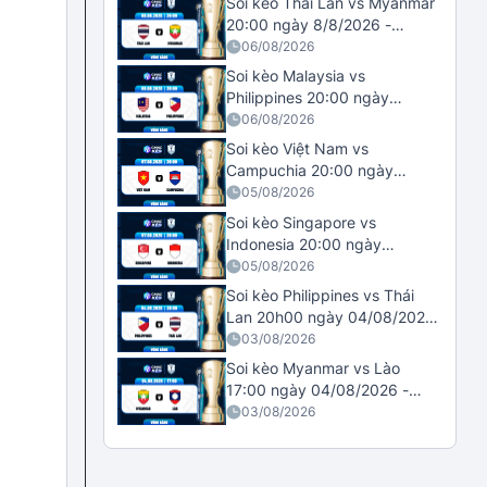
Soi kèo Thái Lan vs Myanmar
20:00 ngày 8/8/2026 -
ASEAN Cup
06/08/2026
Soi kèo Malaysia vs
Philippines 20:00 ngày
08/08/2026 - ASEAN Cup
06/08/2026
Soi kèo Việt Nam vs
Campuchia 20:00 ngày
07/08/2026 - ASEAN Cup
05/08/2026
Soi kèo Singapore vs
Indonesia 20:00 ngày
07/08/2026 - ASEAN Cup
05/08/2026
Soi kèo Philippines vs Thái
Lan 20h00 ngày 04/08/2026
- ASEAN Cup
03/08/2026
Soi kèo Myanmar vs Lào
17:00 ngày 04/08/2026 -
ASEAN Cup
03/08/2026