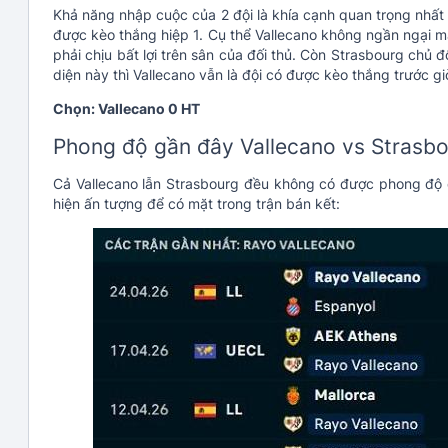
Khả năng nhập cuộc của 2 đội là khía cạnh quan trọng nhất 
được kèo thắng hiệp 1. Cụ thể Vallecano không ngần ngại m
phải chịu bất lợi trên sân của đối thủ. Còn Strasbourg ch
diện này thì Vallecano vẫn là đội có được kèo thắng trước gi
Chọn: Vallecano 0 HT
Phong độ gần đây Vallecano vs Strasb
Cả Vallecano lẫn Strasbourg đều không có được phong độ quá
hiện ấn tượng để có mặt trong trận bán kết: