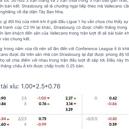
 tốt. Sở hữu 3 trận thắng và 2 trận thua trong 5 trận đấu gần nhất,
n bán kết. Strasbourg sẽ là chướng ngại tiếp theo mà Vallecano cầ
 nghiêng về đại diện Tây Ban Nha.
 gì đối thủ của mình khi ở giải đấu Ligue 1 họ vẫn chưa cho thấy sự 
tranh cúp C3 thì lại khác, Strasbourg có được chiến thắng trong 
 làm khách đến sân của Vallecano trong trận lượt đi sẽ bài toán k
n vào chung kết.
 trong năm vừa rồi nên số lần đến với Conference League ít ỏi khi
ecano được đá trên sân nhà còn Strasbourg lại đạt được phong độ tố
 sẽ chia điểm với nhau trong trận đấu lượt đi sắp tới. Điều này t
èo thắng châu Á khi được chấp trước 0.25 bàn.
ài xỉu: 1.00*2.5*0.76