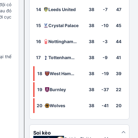
đội có
14
Leeds United
38
-7
47
sau đó
ới cục
15
Crystal Palace
38
-10
45
16
Nottingham
38
-3
44
Forest
ại thể
17
Tottenham
38
-9
41
Hotspur
18
West Ham
38
-19
39
United
19
Burnley
38
-37
22
20
Wolves
38
-41
20
Soi kèo