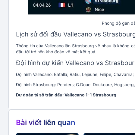
Phong độ gần đâ
Lịch sử đối đầu Vallecano vs Strasbour
Thông tin của Vallecano lẫn Strasbourg về nhau là không có
đấu tới trở nên khó đoán về mặt kết quả.
Đội hình dự kiến Vallecano vs Strasbou
Đội hình Vallecano: Batalla; Ratiu, Lejeune, Felipe, Chavarria;
Đội hình Strasbourg:
Penders; G.Doue, Doukoure, Hogsberg, 
Dự đoán tỷ số trận đấu: Vallecano 1-1 Strasbourg
Bài viết liên quan