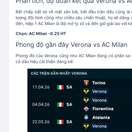
Phân tích, dự đoán kết quả Verona vs A
Bất chấp bất lợi về mặt sân bãi, bắt đầu trận đấu cũng là 
lượng đội hình cũng như chiều sâu chiến thuật, họ sẽ dâng 
đến, hiệp 1 AC Milan là đội mở tỷ số và đến giờ giải lao với k
Chọn: AC Milan -0.25 HT
Phong độ gần đây Verona vs AC Milan
Phong độ của Verona cũng như AC Milan đang có phần sa sú
có dấu hiệu cải thiện đáng kể: