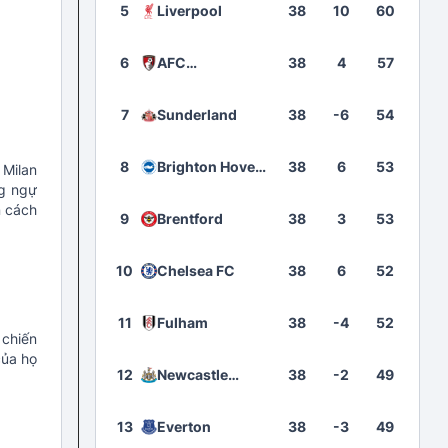
5
Liverpool
38
10
60
6
AFC
38
4
57
Bournemouth
7
Sunderland
38
-6
54
8
Brighton Hove
38
6
53
 Milan
Albion
ng ngự
n cách
9
Brentford
38
3
53
10
Chelsea FC
38
6
52
11
Fulham
38
-4
52
 chiến
của họ
12
Newcastle
38
-2
49
United
13
Everton
38
-3
49