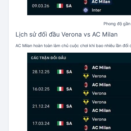
Phong độ gần 
Lịch sử đối đầu Verona vs AC Milan
AC Milan hoàn toàn làm chủ cuộc chơi khi bao nhiêu lần đối 