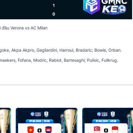
i đầu Verona vs AC Milan
oke, Akpa Akpro, Gagliardini, Harroui, Bradaric; Bowie, Orban.
aekers, Fofana, Modric, Rabiot, Bartesaghi; Pulisic, Fullkrug.