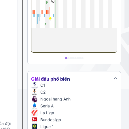
Giải đấu phổ biến
C1
C2
Ngoại hạng Anh
Seria A
La Liga
Bundesliga
ủa đội
Ligue 1