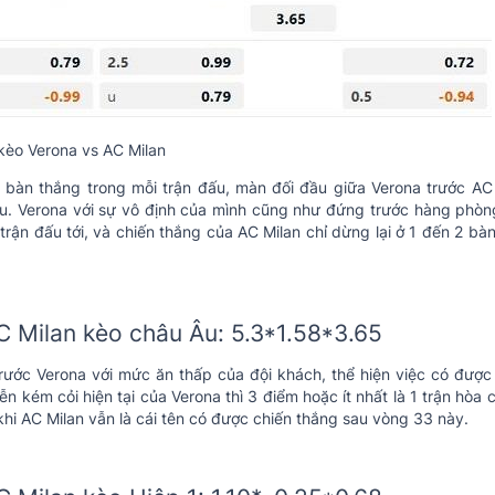
 kèo Verona vs AC Milan
 bàn thắng trong mỗi trận đấu, màn đối đầu giữa Verona trước AC
xỉu. Verona với sự vô định của mình cũng như đứng trước hàng phò
rận đấu tới, và chiến thắng của AC Milan chỉ dừng lại ở 1 đến 2 bà
C Milan kèo châu Âu: 5.3*1.58*3.65
rước Verona với mức ăn thấp của đội khách, thể hiện việc có được
ễn kém cỏi hiện tại của Verona thì 3 điểm hoặc ít nhất là 1 trận hòa 
 khi AC Milan vẫn là cái tên có được chiến thắng sau vòng 33 này.