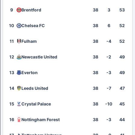
9
Brentford
38
3
53
10
Chelsea FC
38
6
52
11
Fulham
38
-4
52
12
Newcastle United
38
-2
49
13
Everton
38
-3
49
14
Leeds United
38
-7
47
15
Crystal Palace
38
-10
45
16
Nottingham Forest
38
-3
44