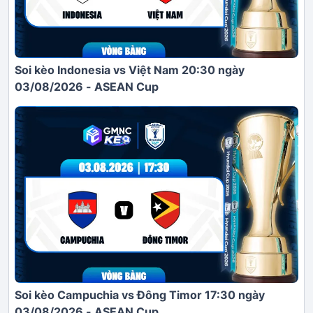
Soi kèo Indonesia vs Việt Nam 20:30 ngày
03/08/2026 - ASEAN Cup
Soi kèo Campuchia vs Đông Timor 17:30 ngày
03/08/2026 - ASEAN Cup