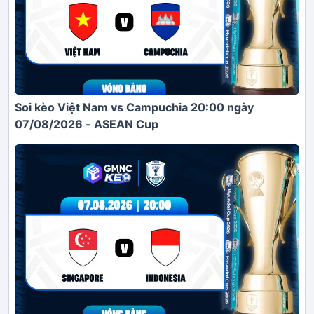
Soi kèo Việt Nam vs Campuchia 20:00 ngày
07/08/2026 - ASEAN Cup