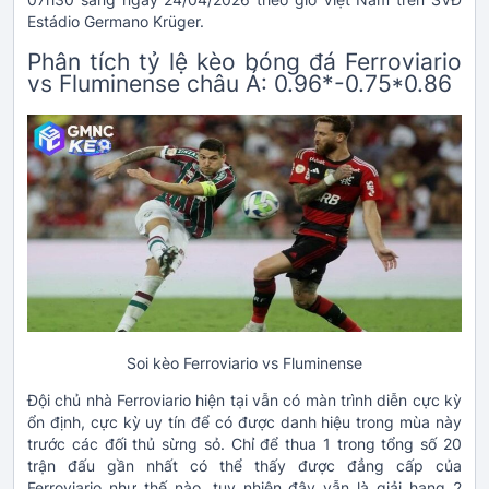
Estádio Germano Krüger.
Phân tích tỷ lệ kèo bóng đá Ferroviario
vs Fluminense châu Á: 0.96*-0.75*0.86
Soi kèo Ferroviario vs Fluminense
Đội chủ nhà Ferroviario hiện tại vẫn có màn trình diễn cực kỳ
ổn định, cực kỳ uy tín để có được danh hiệu trong mùa này
trước các đối thủ sừng sỏ. Chỉ để thua 1 trong tổng số 20
trận đấu gần nhất có thể thấy được đẳng cấp của
Ferroviario như thế nào, tuy nhiên đây vẫn là giải hạng 2