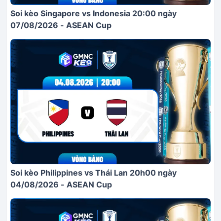
Soi kèo Singapore vs Indonesia 20:00 ngày
07/08/2026 - ASEAN Cup
Soi kèo Philippines vs Thái Lan 20h00 ngày
04/08/2026 - ASEAN Cup