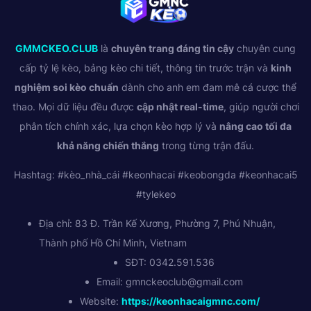
GMMCKEO.CLUB
là
chuyên trang đáng tin cậy
chuyên cung
cấp tỷ lệ kèo, bảng kèo chi tiết, thông tin trước trận và
kinh
nghiệm soi kèo chuẩn
dành cho anh em đam mê cá cược thể
thao. Mọi dữ liệu đều được
cập nhật real-time
, giúp người chơi
phân tích chính xác, lựa chọn kèo hợp lý và
nâng cao tối đa
khả năng chiến thắng
trong từng trận đấu.
Hashtag: #kèo_nhà_cái #keonhacai #keobongda #keonhacai5
#tylekeo
Địa chỉ: 83 Đ. Trần Kế Xương, Phường 7, Phú Nhuận,
Thành phố Hồ Chí Minh, Vietnam
SĐT: 0342.591.536
Email:
gmnckeoclub@gmail.com
Website:
https://keonhacaigmnc.com/