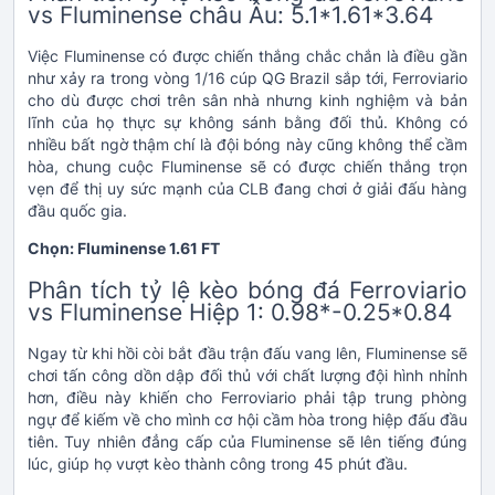
vs Fluminense châu Âu: 5.1*1.61*3.64
Việc Fluminense có được chiến thắng chắc chắn là điều gần
như xảy ra trong vòng 1/16 cúp QG Brazil sắp tới, Ferroviario
cho dù được chơi trên sân nhà nhưng kinh nghiệm và bản
lĩnh của họ thực sự không sánh bằng đối thủ. Không có
nhiều bất ngờ thậm chí là đội bóng này cũng không thể cầm
hòa, chung cuộc Fluminense sẽ có được chiến thắng trọn
vẹn để thị uy sức mạnh của CLB đang chơi ở giải đấu hàng
đầu quốc gia.
Chọn: Fluminense 1.61 FT
Phân tích tỷ lệ kèo bóng đá Ferroviario
vs Fluminense Hiệp 1: 0.98*-0.25*0.84
Ngay từ khi hồi còi bắt đầu trận đấu vang lên, Fluminense sẽ
chơi tấn công dồn dập đối thủ với chất lượng đội hình nhỉnh
hơn, điều này khiến cho Ferroviario phải tập trung phòng
ngự để kiếm về cho mình cơ hội cầm hòa trong hiệp đấu đầu
tiên. Tuy nhiên đẳng cấp của Fluminense sẽ lên tiếng đúng
lúc, giúp họ vượt kèo thành công trong 45 phút đầu.