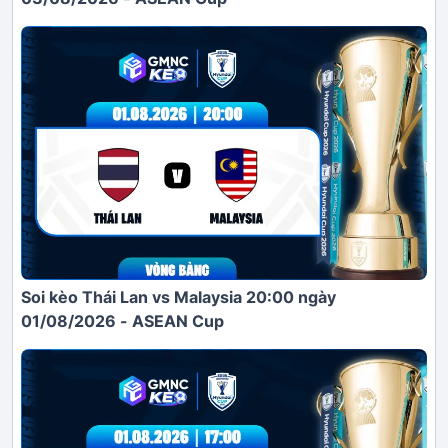
Soi kèo Thái Lan vs Malaysia 20:00 ngày
01/08/2026 - ASEAN Cup