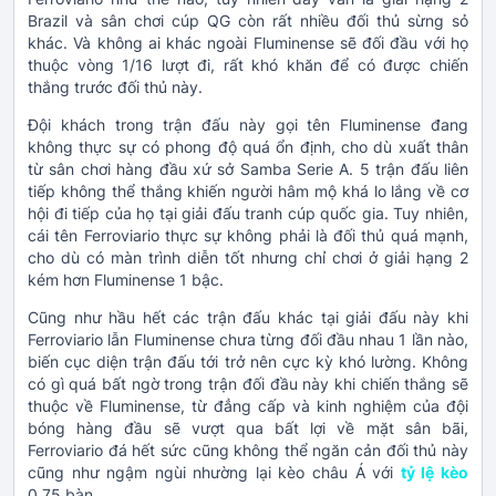
Brazil và sân chơi cúp QG còn rất nhiều đối thủ sừng sỏ
khác. Và không ai khác ngoài Fluminense sẽ đối đầu với họ
thuộc vòng 1/16 lượt đi, rất khó khăn để có được chiến
thắng trước đối thủ này.
Đội khách trong trận đấu này gọi tên Fluminense đang
không thực sự có phong độ quá ổn định, cho dù xuất thân
từ sân chơi hàng đầu xứ sở Samba Serie A. 5 trận đấu liên
tiếp không thể thắng khiến người hâm mộ khá lo lắng về cơ
hội đi tiếp của họ tại giải đấu tranh cúp quốc gia. Tuy nhiên,
cái tên Ferroviario thực sự không phải là đối thủ quá mạnh,
cho dù có màn trình diễn tốt nhưng chỉ chơi ở giải hạng 2
kém hơn Fluminense 1 bậc.
Cũng như hầu hết các trận đấu khác tại giải đấu này khi
Ferroviario lẫn Fluminense chưa từng đối đầu nhau 1 lần nào,
biến cục diện trận đấu tới trở nên cực kỳ khó lường. Không
có gì quá bất ngờ trong trận đối đầu này khi chiến thắng sẽ
thuộc về Fluminense, từ đẳng cấp và kinh nghiệm của đội
bóng hàng đầu sẽ vượt qua bất lợi về mặt sân bãi,
Ferroviario đá hết sức cũng không thể ngăn cản đối thủ này
cũng như ngậm ngùi nhường lại kèo châu Á với
tỷ lệ kèo
0.75 bàn.