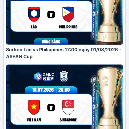
Soi kèo Lào vs Philippines 17:00 ngày 01/08/2026 -
ASEAN Cup