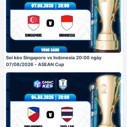
Soi kèo Singapore vs Indonesia 20:00 ngày
07/08/2026 - ASEAN Cup