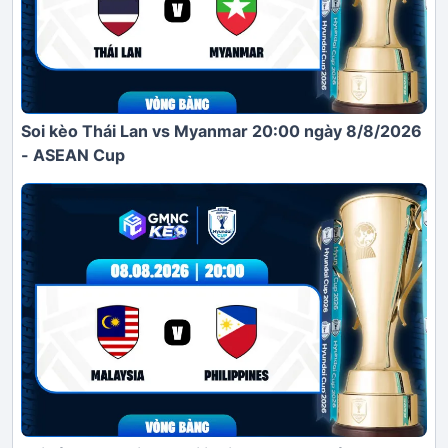
Soi kèo Thái Lan vs Myanmar 20:00 ngày 8/8/2026
- ASEAN Cup