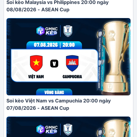
Soi kèo Malaysia vs Philippines 20:00 ngày
08/08/2026 - ASEAN Cup
Soi kèo Việt Nam vs Campuchia 20:00 ngày
07/08/2026 - ASEAN Cup