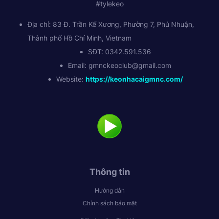
#tylekeo
Địa chỉ: 83 Đ. Trần Kế Xương, Phường 7, Phú Nhuận,
Thành phố Hồ Chí Minh, Vietnam
SĐT: 0342.591.536
Email:
gmnckeoclub@gmail.com
Website:
https://keonhacaigmnc.com/
Thông tin
Hướng dẫn
Chính sách bảo mật