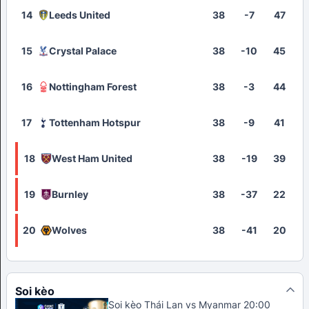
14
Leeds United
38
-7
47
15
Crystal Palace
38
-10
45
16
Nottingham Forest
38
-3
44
17
Tottenham Hotspur
38
-9
41
18
West Ham United
38
-19
39
19
Burnley
38
-37
22
20
Wolves
38
-41
20
Soi kèo
Soi kèo Thái Lan vs Myanmar 20:00