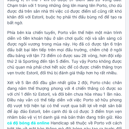
Chạm trán với 1 trong những ông lớn mang tên Porto, cho dù
được đá trên sân nhà thì việc có được điểm số cũng rất khó
khăn đối với Estoril, buộc họ phải thi đấu bùng nổ để tạo ra
bất ngờ.
Phía bên kia chiến tuyến, Porto vẫn thể hiện một màn trình
diễn vô tiền khoán hậu ở sân chơi quốc nội và sẵn sàng có
được ngôi vương trong mùa này. Họ đã có được tận 6 trận
đấu bất bại liên tiếp trên mọi đấu trường, chễm chệ ở ngôi
đầu bảng với tận 73 điểm có được sau 28 vòng, hơn đội xếp
thứ 2 là Sporting đến tận 5 điểm. Tuy vậy Porto không được
chủ quan mà phải chơi hết sức để có được chiến thắng trọn
vẹn trước Estoril, đối thủ bị đánh giá thấp hơn họ rất nhiều.
Xét về 5 lần đối đầu gần nhất giữa 2 đội, Porto chắc chắn
đang nắm thế thượng phong với 4 chiến thắng có được so
với chỉ 1 đến từ Estoril, và đôi bên chưa hòa nhau 1 lần nào.
Điều này vẫn có thể tiếp diễn với việc Porto sở hữu phong
độ vượt trội hiện tại có thể vượt qua bất lợi về mặt sân bãi
để áp đảo Estoril, bên cạnh đó là có được 3 điểm trọn vẹn
nhằm bảo vệ vị trí danh giá mà bản thân đang trấn giữ. Kèo
cá độ bóng đá online
Handicap sẽ thuộc về Porto với cách
biệt lớn về mặt bàn thắng mà đội bóng này tạo ra trước đối