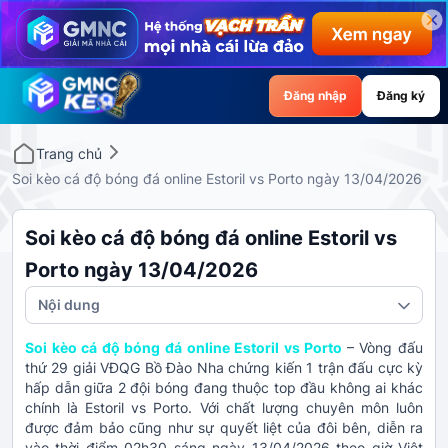
Đăng nhập
Đăng ký
Trang chủ
Soi kèo cá độ bóng đá online Estoril vs Porto ngày 13/04/2026
Soi kèo cá độ bóng đá online Estoril vs
Porto ngày 13/04/2026
Nội dung
Soi kèo cá độ bóng đá online Estoril vs Porto
– Vòng đấu
thứ 29 giải VĐQG Bồ Đào Nha chứng kiến 1 trận đấu cực kỳ
hấp dẫn giữa 2 đội bóng đang thuộc top đầu không ai khác
chính là Estoril vs Porto. Với chất lượng chuyên môn luôn
được đảm bảo cũng như sự quyết liệt của đôi bên, diễn ra
vào thời điểm 02h30 sáng ngày 13/04/2026 theo giờ Việt