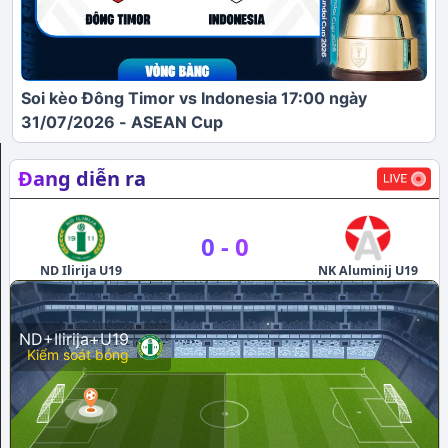
Soi kèo Đông Timor vs Indonesia 17:00 ngày
31/07/2026 - ASEAN Cup
Đang diễn ra
0
-
0
ND Ilirija U19
NK Aluminij U19