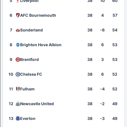
5
Liverpool
38
10
60
6
AFC Bournemouth
38
4
57
7
Sunderland
38
-6
54
8
Brighton Hove Albion
38
6
53
9
Brentford
38
3
53
10
Chelsea FC
38
6
52
11
Fulham
38
-4
52
12
Newcastle United
38
-2
49
13
Everton
38
-3
49