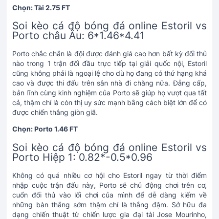
Chọn: Tài 2.75 FT
Soi kèo cá độ bóng đá online Estoril vs
Porto châu Âu: 6*1.46*4.41
Porto chắc chắn là đội được đánh giá cao hơn bất kỳ đối thủ
nào trong 1 trận đối đầu trực tiếp tại giải quốc nội, Estoril
cũng không phải là ngoại lệ cho dù họ đang có thứ hạng khá
cao và được thi đấu trên sân nhà đi chăng nữa. Đẳng cấp,
bản lĩnh cùng kinh nghiệm của Porto sẽ giúp họ vượt qua tất
cả, thậm chí là còn thị uy sức mạnh bằng cách biệt lớn để có
được chiến thắng giòn giã.
Chọn: Porto 1.46 FT
Soi kèo cá độ bóng đá online Estoril vs
Porto Hiệp 1: 0.82*-0.5*0.96
Không có quá nhiều cơ hội cho Estoril ngay từ thời điểm
nhập cuộc trận đấu này, Porto sẽ chủ động chơi trên cơ,
cuốn đối thủ vào lối chơi của mình để dễ dàng kiếm về
những bàn thắng sớm thậm chí là thắng đậm. Sở hữu đa
dạng chiến thuật từ chiến lược gia đại tài Jose Mourinho,