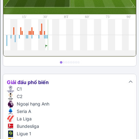
Giải đấu phổ biến
C1
C2
Ngoại hạng Anh
Seria A
La Liga
Bundesliga
Ligue 1