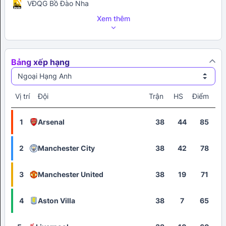
VĐQG Bồ Đào Nha
Xem thêm
Bảng xếp hạng
Ngoại Hạng Anh
Vị trí
Đội
Trận
HS
Điểm
1
Arsenal
38
44
85
2
Manchester City
38
42
78
3
Manchester United
38
19
71
4
Aston Villa
38
7
65