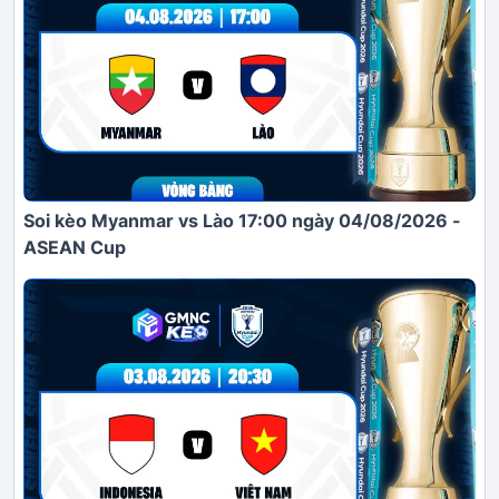
Soi kèo Myanmar vs Lào 17:00 ngày 04/08/2026 -
ASEAN Cup