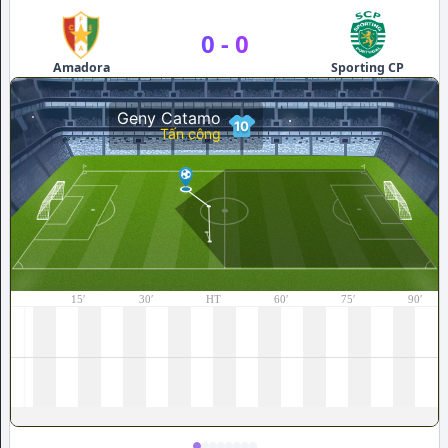
0
-
0
Amadora
Sporting CP