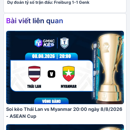
Dự đoán tỷ số trận đấu: Freiburg 1-1 Genk
Bài viết liên quan
Soi kèo Thái Lan vs Myanmar 20:00 ngày 8/8/2026
- ASEAN Cup