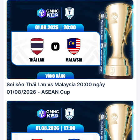
Soi kèo Thái Lan vs Malaysia 20:00 ngày
01/08/2026 - ASEAN Cup