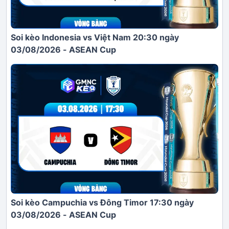
Soi kèo Indonesia vs Việt Nam 20:30 ngày
03/08/2026 - ASEAN Cup
Soi kèo Campuchia vs Đông Timor 17:30 ngày
03/08/2026 - ASEAN Cup