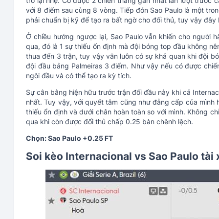
trở lại nhẹ. Có được 2 chiến thắng gần nhất lần lượt trước 
với 8 điểm sau cùng 8 vòng. Tiếp đón Sao Paulo là một tron
phải chuẩn bị kỹ để tạo ra bất ngờ cho đối thủ, tuy vậy đây
Ở chiều hướng ngược lại, Sao Paulo vẫn khiến cho người hâ
qua, đó là 1 sự thiếu ổn định mà đội bóng top đầu không nê
thua đến 3 trận, tuy vậy vẫn luôn có sự khả quan khi đội b
đội đầu bảng Palmeiras 3 điểm. Như vậy nếu có được chiến 
ngôi đầu và có thể tạo ra kỳ tích.
Sự cân bằng hiện hữu trước trận đối đầu này khi cả Interna
nhất. Tuy vậy, với quyết tâm cũng như đẳng cấp của mình hi
thiếu ổn định và dưới chân hoàn toàn so với mình. Không c
qua khi còn được đối thủ chấp 0.25 bàn chênh lệch.
Chọn: Sao Paulo +0.25 FT
Soi kèo Internacional vs Sao Paulo tài