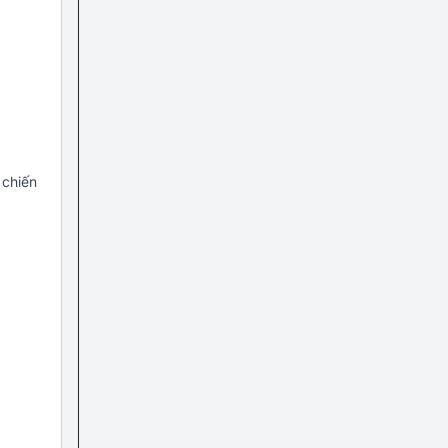
 chiến