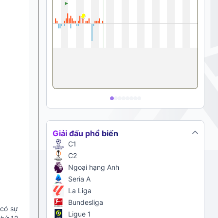
Giải đấu phổ biến
C1
C2
Ngoại hạng Anh
Seria A
La Liga
Bundesliga
 có sự
Ligue 1