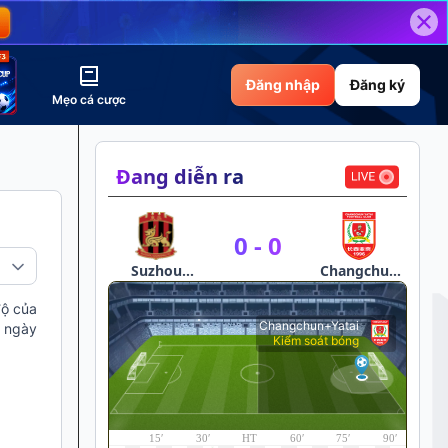
Đăng nhập
Đăng ký
Mẹo cá cược
Đang diễn ra
0
-
0
Suzhou
Changchun
Nanj
Dongwu
Yatai
độ của
 ngày