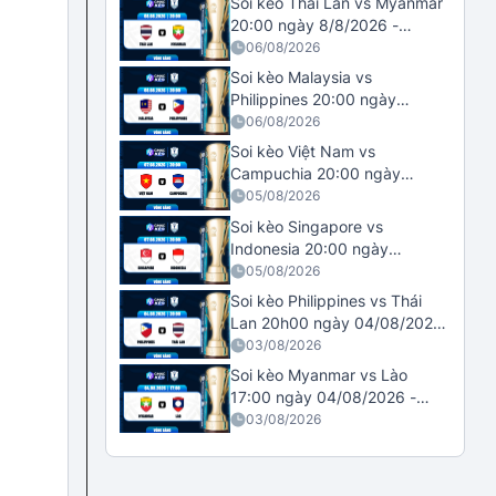
Soi kèo Thái Lan vs Myanmar
20:00 ngày 8/8/2026 -
ASEAN Cup
06/08/2026
Soi kèo Malaysia vs
Philippines 20:00 ngày
08/08/2026 - ASEAN Cup
06/08/2026
Soi kèo Việt Nam vs
Campuchia 20:00 ngày
07/08/2026 - ASEAN Cup
05/08/2026
Soi kèo Singapore vs
Indonesia 20:00 ngày
07/08/2026 - ASEAN Cup
05/08/2026
Soi kèo Philippines vs Thái
Lan 20h00 ngày 04/08/2026
- ASEAN Cup
03/08/2026
Soi kèo Myanmar vs Lào
17:00 ngày 04/08/2026 -
ASEAN Cup
03/08/2026