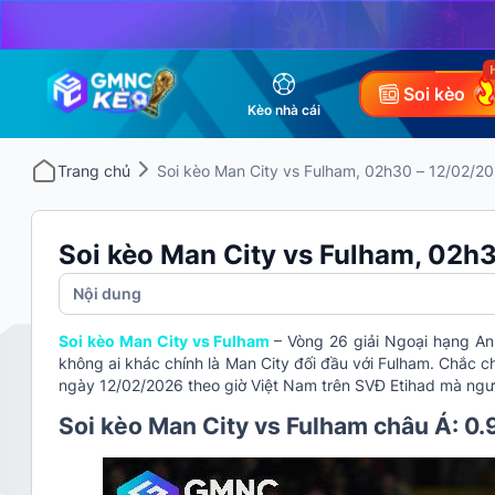
Soi kèo
Kèo nhà cái
Trang chủ
Soi kèo Man City vs Fulham, 02h30 – 12/02/2
Soi kèo Man City vs Fulham, 02h
Nội dung
Soi kèo Man City vs Fulham
– Vòng 26 giải Ngoại hạng An
không ai khác chính là Man City đối đầu với Fulham. Chắc c
ngày 12/02/2026 theo giờ Việt Nam trên SVĐ Etihad mà ngư
Soi kèo Man City vs Fulham châu Á: 0