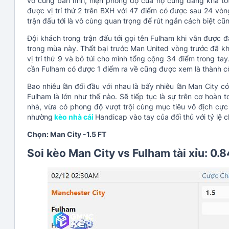
vô cùng bản lĩnh, hiện phong độ của họ cũng đang khá tốt.
được vị trí thứ 2 trên BXH với 47 điểm có được sau 24 vò
trận đấu tới là vô cùng quan trọng để rút ngắn cách biệt cũ
Đội khách trong trận đấu tới gọi tên Fulham khi vẫn được 
trong mùa này. Thất bại trước Man United vòng trước đã kh
vị trí thứ 9 và bỏ túi cho mình tổng cộng 34 điểm trong t
cần Fulham có được 1 điểm ra về cũng được xem là thành công
Bao nhiêu lần đối đầu với nhau là bấy nhiêu lần Man City 
Fulham là lớn như thế nào. Sẽ tiếp tục là sự trên cơ hoàn
nhà, vừa có phong độ vượt trội cùng mục tiêu vô địch cực 
nhường
kèo nhà cái
Handicap vào tay của đối thủ với tỷ lệ c
Chọn: Man City -1.5 FT
Soi kèo Man City vs Fulham tài xỉu: 0.