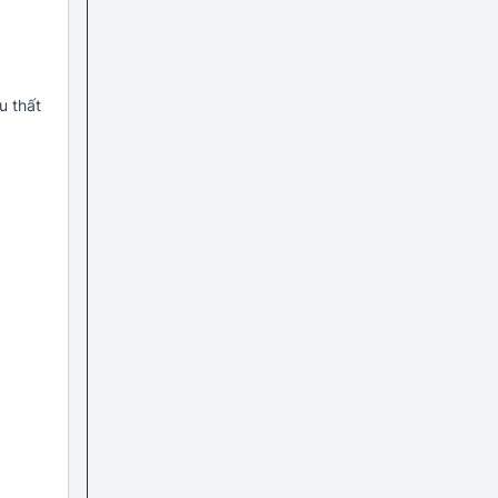
u thất