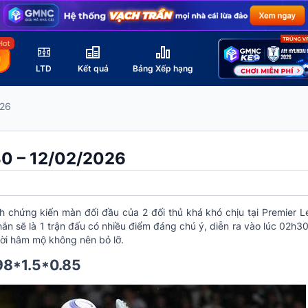
LTD
Kết quả
Bảng Xếp hạng
026
30 – 12/02/2026
h chứng kiến màn đối đầu của 2 đối thủ khá khó chịu tại Premier 
hắn sẽ là 1 trận đấu có nhiều điểm đáng chú ý, diễn ra vào lúc 02h3
ời hâm mộ không nên bỏ lỡ.
.98*1.5*0.85