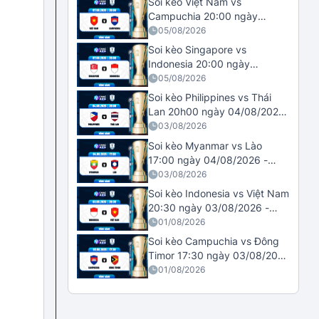
Soi kèo Việt Nam vs
Campuchia 20:00 ngày
07/08/2026 - ASEAN Cup
05/08/2026
Soi kèo Singapore vs
Indonesia 20:00 ngày
07/08/2026 - ASEAN Cup
05/08/2026
Soi kèo Philippines vs Thái
Lan 20h00 ngày 04/08/2026
- ASEAN Cup
03/08/2026
Soi kèo Myanmar vs Lào
17:00 ngày 04/08/2026 -
ASEAN Cup
03/08/2026
Soi kèo Indonesia vs Việt Nam
20:30 ngày 03/08/2026 -
ASEAN Cup
01/08/2026
Soi kèo Campuchia vs Đông
Timor 17:30 ngày 03/08/2026
- ASEAN Cup
01/08/2026