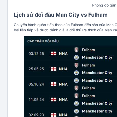
Phong độ gần 
Lịch sử đối đầu Man City vs Fulham
Chuyến hành quân tiếp theo của Fulham đến sân của Man Cit
bại liên tiếp và được đánh giá là đối thủ ưa thích của Man x