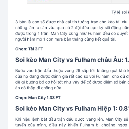
Tỷ lệ soi
3 bàn là con số được nhà cái tin tưởng trao cho kèo tài xỉu
những lần ra sân vừa qua cả 2 đội đều cực kỳ sôi động cũn
được trong 1 trận. Man City cũng như Fulham đều có quyết 
người hâm mộ 1 cơn mưa bàn thắng cùng kết quả tài.
Chọn: Tài 3 FT
Soi kèo Man City vs Fulham châu Âu: 1
Bước vào trận đấu thuộc vòng 26 sắp tới, không quá khó kh
của họ đang được đánh giá rất cao so với Fulham, cho dù 
dễ gì buông bỏ cơ hội tốt như vậy để có được điểm số bán 
ăn có thấp đi chăng nữa.
Chọn: Man City 1.33 FT
Soi kèo Man City vs Fulham Hiệp 1: 0.
Khi hiệu lệnh bắt đầu trận đấu được vang lên, Man City s
tuyến của mình, điều này khiến Fulham bị choáng ngợp