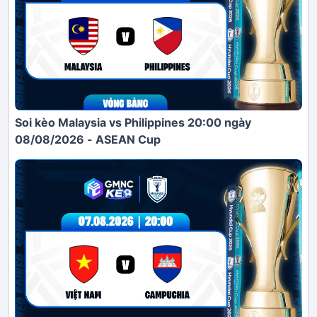
Soi kèo Malaysia vs Philippines 20:00 ngày
08/08/2026 - ASEAN Cup