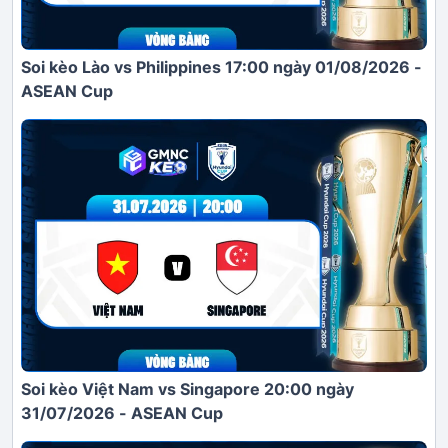
Soi kèo Lào vs Philippines 17:00 ngày 01/08/2026 -
ASEAN Cup
Soi kèo Việt Nam vs Singapore 20:00 ngày
31/07/2026 - ASEAN Cup