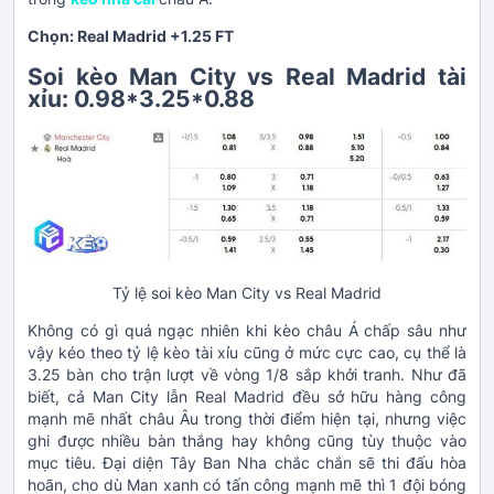
Chọn: Real Madrid +1.25 FT
Soi kèo Man City vs Real Madrid tài
xỉu: 0.98*3.25*0.88
Tỷ lệ soi kèo Man City vs Real Madrid
Không có gì quá ngạc nhiên khi kèo châu Á chấp sâu như
vậy kéo theo tỷ lệ kèo tài xỉu cũng ở mức cực cao, cụ thể là
3.25 bàn cho trận lượt về vòng 1/8 sắp khởi tranh. Như đã
biết, cả Man City lẫn Real Madrid đều sở hữu hàng công
mạnh mẽ nhất châu Âu trong thời điểm hiện tại, nhưng việc
ghi được nhiều bàn thắng hay không cũng tùy thuộc vào
mục tiêu. Đại diện Tây Ban Nha chắc chắn sẽ thi đấu hòa
hoãn, cho dù Man xanh có tấn công mạnh mẽ thì 1 đội bóng