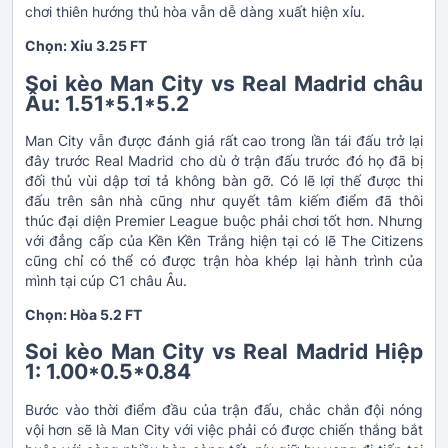
chơi thiên hướng thủ hòa vẫn dễ dàng xuất hiện xỉu.
Chọn: Xỉu 3.25 FT
Soi kèo Man City vs Real Madrid châu
Âu: 1.51*5.1*5.2
Man City vẫn được đánh giá rất cao trong lần tái đấu trở lại
đây trước Real Madrid cho dù ở trận đấu trước đó họ đã bị
đối thủ vùi dập tơi tả không bàn gỡ. Có lẽ lợi thế được thi
đấu trên sân nhà cũng như quyết tâm kiếm điểm đã thôi
thúc đại diện Premier League buộc phải chơi tốt hơn. Nhưng
với đẳng cấp của Kền Kền Trắng hiện tại có lẽ The Citizens
cũng chỉ có thể có được trận hòa khép lại hành trình của
mình tại cúp C1 châu Âu.
Chọn: Hòa 5.2 FT
Soi kèo Man City vs Real Madrid Hiệp
1: 1.00*0.5*0.84
Bước vào thời điểm đầu của trận đấu, chắc chắn đội nóng
vội hơn sẽ là Man City với việc phải có được chiến thắng bắt