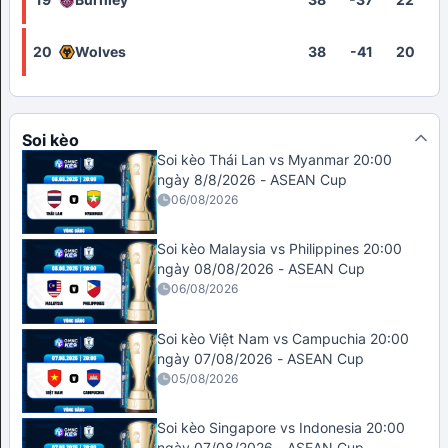
20
Wolves
38
-41
20
Soi kèo
Soi kèo Thái Lan vs Myanmar 20:00
ngày 8/8/2026 - ASEAN Cup
06/08/2026
Soi kèo Malaysia vs Philippines 20:00
ngày 08/08/2026 - ASEAN Cup
06/08/2026
Soi kèo Việt Nam vs Campuchia 20:00
ngày 07/08/2026 - ASEAN Cup
05/08/2026
Soi kèo Singapore vs Indonesia 20:00
ngày 07/08/2026 - ASEAN Cup