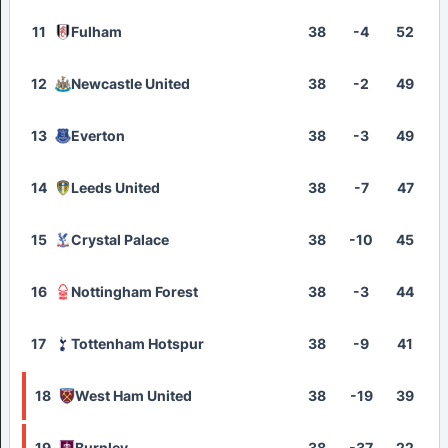
11
Fulham
38
-4
52
12
Newcastle United
38
-2
49
13
Everton
38
-3
49
14
Leeds United
38
-7
47
15
Crystal Palace
38
-10
45
16
Nottingham Forest
38
-3
44
17
Tottenham Hotspur
38
-9
41
18
West Ham United
38
-19
39
19
Burnley
38
-37
22