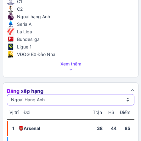
C1
C2
Ngoại hạng Anh
Seria A
La Liga
Bundesliga
Ligue 1
VĐQG Bồ Đào Nha
Xem thêm
Bảng xếp hạng
Ngoại Hạng Anh
Vị trí
Đội
Trận
HS
Điểm
1
Arsenal
38
44
85