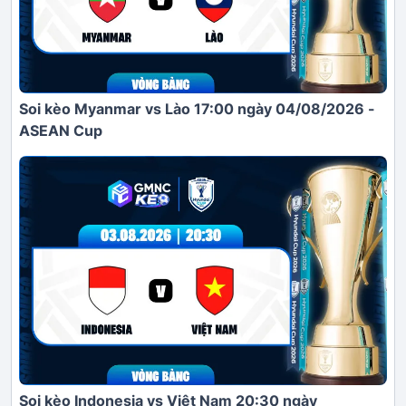
Soi kèo Myanmar vs Lào 17:00 ngày 04/08/2026 -
ASEAN Cup
Soi kèo Indonesia vs Việt Nam 20:30 ngày