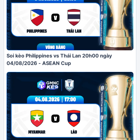
Soi kèo Philippines vs Thái Lan 20h00 ngày
04/08/2026 - ASEAN Cup