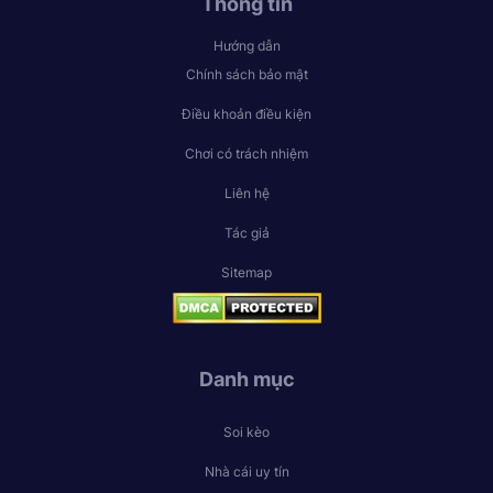
Thông tin
Hướng dẫn
Chính sách bảo mật
Điều khoản điều kiện
Chơi có trách nhiệm
Liên hệ
Tác giả
Sitemap
Danh mục
Soi kèo
Nhà cái uy tín