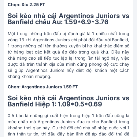
Chọn: Xỉu 2.25 FT
Soi kèo nhà cái Argentinos Juniors vs
Banfield châu Âu: 1.59*6.9*3.76
Một trong những trận đấu bị đánh giá là 1 chiều nhất trong
vòng 13 khi Argentinos Juniors chỉ phải đối đầu với Banfield,
1 trong những cái tên thường xuyên bị họ khai thác điểm số
từ hàng loạt các kết quả áp đảo trong quá khứ. Điều này
khả năng cao sẽ tiếp tục lặp lại trong lần tái ngộ này, việc
được đá trên thánh địa của mình cùng phong độ cực cháy
sẽ giúp Argentinos Juniors hủy diệt đội khách một cách
không khoan nhượng.
Chọn: Argentinos Juniors 1.59 FT
Soi kèo nhà cái Argentinos Juniors vs
Banfield Hiệp 1: 1.09*0.5*0.69
0.5 bàn là những gì xuất hiện trong hiệp 1 trận đấu cũng là
mức chấp mà Argentinos Juniors đưa ra cho Banfield trong
khoảng thời gian này. Cụ thể đội chủ nhà sẽ nhập cuộc với 1
tinh thần tự tin, thi đấu đầy bản lĩnh để áp đảo đối thủ để