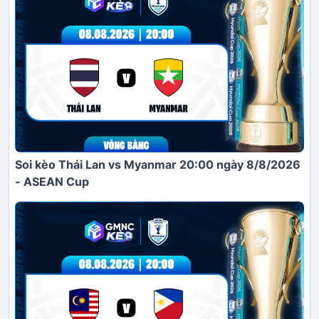
Soi kèo Thái Lan vs Myanmar 20:00 ngày 8/8/2026
- ASEAN Cup