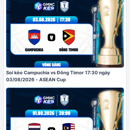
Soi kèo Campuchia vs Đông Timor 17:30 ngày
03/08/2026 - ASEAN Cup