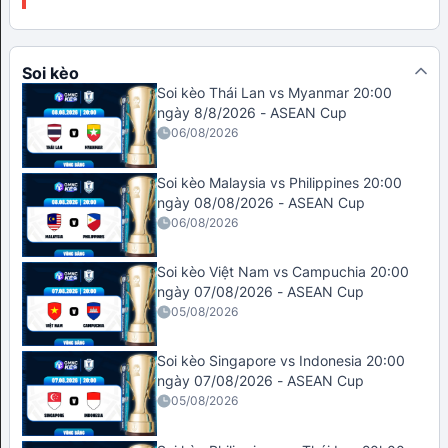
Soi kèo
Soi kèo Thái Lan vs Myanmar 20:00
ngày 8/8/2026 - ASEAN Cup
06/08/2026
Soi kèo Malaysia vs Philippines 20:00
ngày 08/08/2026 - ASEAN Cup
06/08/2026
Soi kèo Việt Nam vs Campuchia 20:00
ngày 07/08/2026 - ASEAN Cup
05/08/2026
Soi kèo Singapore vs Indonesia 20:00
ngày 07/08/2026 - ASEAN Cup
05/08/2026