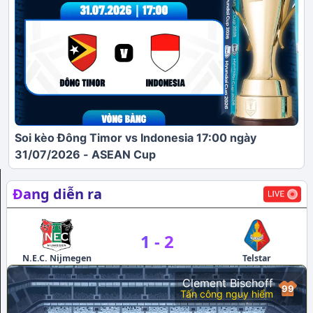
Soi kèo Đông Timor vs Indonesia 17:00 ngày
31/07/2026 - ASEAN Cup
Đang diễn ra
1
-
2
N.E.C. Nijmegen
Telstar