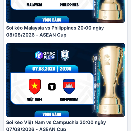
Soi kèo Malaysia vs Philippines 20:00 ngày
08/08/2026 - ASEAN Cup
Soi kèo Việt Nam vs Campuchia 20:00 ngày
07/08/2026 - ASEAN Cup