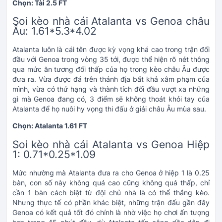
Chọn: Tài 2.5 FT
Soi kèo nhà cái Atalanta vs Genoa châu
Âu: 1.61*5.3*4.02
Atalanta luôn là cái tên được kỳ vọng khá cao trong trận đối
đầu với Genoa trong vòng 35 tới, được thể hiện rõ nét thông
qua mức ăn tương đối thấp của họ trong kèo châu Âu được
đưa ra. Vừa được đá trên thánh địa bất khả xâm phạm của
mình, vừa có thứ hạng và thành tích đối đầu vượt xa những
gì mà Genoa đang có, 3 điểm sẽ không thoát khỏi tay của
Atalanta để họ nuôi hy vọng thi đấu ở giải châu Âu mùa sau.
Chọn: Atalanta 1.61 FT
Soi kèo nhà cái Atalanta vs Genoa Hiệp
1: 0.71*0.25*1.09
Mức nhường mà Atalanta đưa ra cho Genoa ở hiệp 1 là 0.25
bàn, con số này không quá cao cũng không quá thấp, chỉ
cần 1 bàn cách biệt từ đội chủ nhà là có thể thắng kèo.
Nhưng thực tế có phần khác biệt, những trận đấu gần đây
Genoa có kết quả tốt đó chính là nhờ việc họ chơi ấn tượng