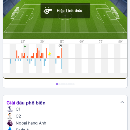
Giải đấu phổ biến
C1
C2
Ngoại hạng Anh
Seria A