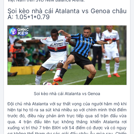
Soi kèo nhà cái Atalanta vs Genoa châu
Á: 1.05*1*0.79
Soi kèo nhà cái Atalanta vs Genoa
Đội chủ nhà Atalanta với sự thất vọng của người hâm mộ khi
hiện tại họ tỏ ra sa sút khá nhiều so với chính mình thời điểm
trước đó, điều này phản ánh trực tiếp qua số trận đấu vừa
qua. 4 trận đấu liên tục không thắng khiến Atalanta rơi
xuống vị trí thứ 7 trên BXH với 54 điểm có được và có nguy
cơ không thể tham dự các giải đấu châu Âu mùa sau. Chiến