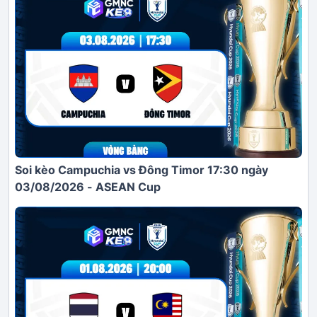
Soi kèo Campuchia vs Đông Timor 17:30 ngày
03/08/2026 - ASEAN Cup