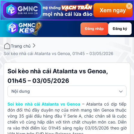
Đăng nhập
Đăng ký
Trang chủ
Soi kèo nhà cái Atalanta vs Genoa, 01h45 – 03/05/2026
Soi kèo nhà cái Atalanta vs Genoa,
01h45 – 03/05/2026
Nội dung
Soi kèo nhà cái Atalanta vs Genoa
– Atalanta có dịp tiếp
đón đối thủ đầy duyên nợ của mình mang tên Genoa thuộc
vòng 35 giải đấu hàng đầu Ý Serie A, chắc chắn sẽ là cuộc
chiến vô cùng hấp dẫn với tính chất chuyên môn cao. Diễn
ra vào thời điểm lúc 01h45 sáng ngày 03/05/2026 theo giờ
Việt Nam trên SVĐ New Balance Arena.