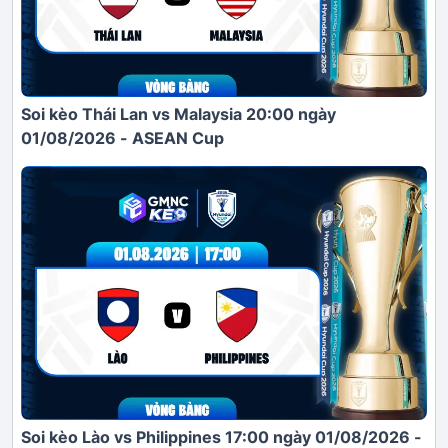
Soi kèo Thái Lan vs Malaysia 20:00 ngày
01/08/2026 - ASEAN Cup
Soi kèo Lào vs Philippines 17:00 ngày 01/08/2026 -