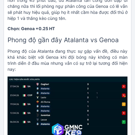
hơn trong 45 phút đầu, dù Atalanta tấn công dồn dập đi
chăng nữa thì lối phòng ngự phản công của Genoa có lẽ vẫn
sẽ phát huy hiệu quả, giúp họ ít nhất cầm hòa được đối thủ ở
hiệp 1 và thắng kèo cùng tên.
Chọn: Genoa +0.25 HT
Phong độ gần đây Atalanta vs Genoa
Phong độ của Atalanta đang thực sự gặp vấn đề, điều này
khá khác biệt với Genoa khi đội bóng này không có màn
trình diễn ở đầu mùa nhưng vẫn có sự trở lại tương đối hiện
nay: