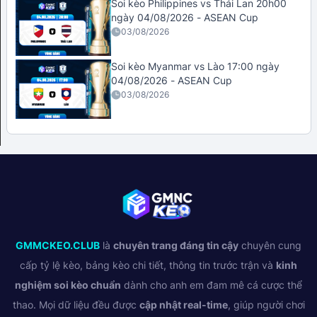
Soi kèo Philippines vs Thái Lan 20h00
ngày 04/08/2026 - ASEAN Cup
03/08/2026
Soi kèo Myanmar vs Lào 17:00 ngày
04/08/2026 - ASEAN Cup
03/08/2026
GMMCKEO.CLUB
là
chuyên trang đáng tin cậy
chuyên cung
cấp tỷ lệ kèo, bảng kèo chi tiết, thông tin trước trận và
kinh
nghiệm soi kèo chuẩn
dành cho anh em đam mê cá cược thể
thao. Mọi dữ liệu đều được
cập nhật real-time
, giúp người chơi