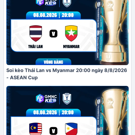
Soi kèo Thái Lan vs Myanmar 20:00 ngày 8/8/2026
- ASEAN Cup