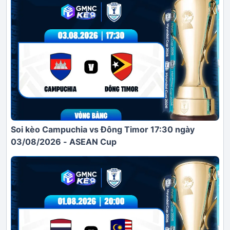
Soi kèo Campuchia vs Đông Timor 17:30 ngày
03/08/2026 - ASEAN Cup