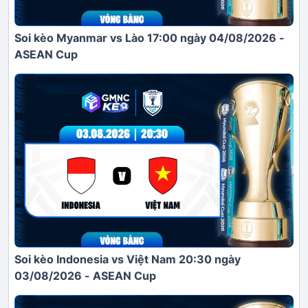
Soi kèo Myanmar vs Lào 17:00 ngày 04/08/2026 -
ASEAN Cup
Soi kèo Indonesia vs Việt Nam 20:30 ngày
03/08/2026 - ASEAN Cup