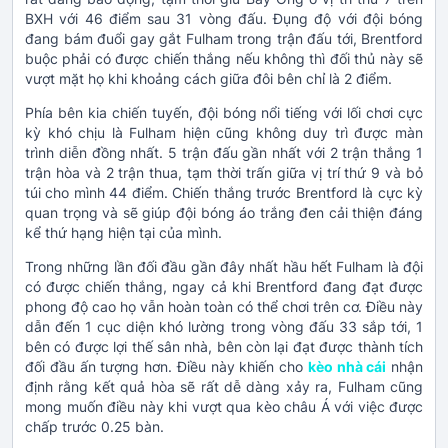
BXH với 46 điểm sau 31 vòng đấu. Đụng độ với đội bóng
đang bám đuổi gay gắt Fulham trong trận đấu tới, Brentford
buộc phải có được chiến thắng nếu không thì đối thủ này sẽ
vượt mặt họ khi khoảng cách giữa đôi bên chỉ là 2 điểm.
Phía bên kia chiến tuyến, đội bóng nổi tiếng với lối chơi cực
kỳ khó chịu là Fulham hiện cũng không duy trì được màn
trình diễn đồng nhất. 5 trận đấu gần nhất với 2 trận thắng 1
trận hòa và 2 trận thua, tạm thời trấn giữa vị trí thứ 9 và bỏ
túi cho mình 44 điểm. Chiến thắng trước Brentford là cực kỳ
quan trọng và sẽ giúp đội bóng áo trắng đen cải thiện đáng
kể thứ hạng hiện tại của mình.
Trong những lần đối đầu gần đây nhất hầu hết Fulham là đội
có được chiến thắng, ngay cả khi Brentford đang đạt được
phong độ cao họ vẫn hoàn toàn có thể chơi trên cơ. Điều này
dẫn đến 1 cục diện khó lường trong vòng đấu 33 sắp tới, 1
bên có được lợi thế sân nhà, bên còn lại đạt được thành tích
đối đầu ấn tượng hơn. Điều này khiến cho
kèo nhà cái
nhận
định rằng kết quả hòa sẽ rất dễ dàng xảy ra, Fulham cũng
mong muốn điều này khi vượt qua kèo châu Á với việc được
chấp trước 0.25 bàn.