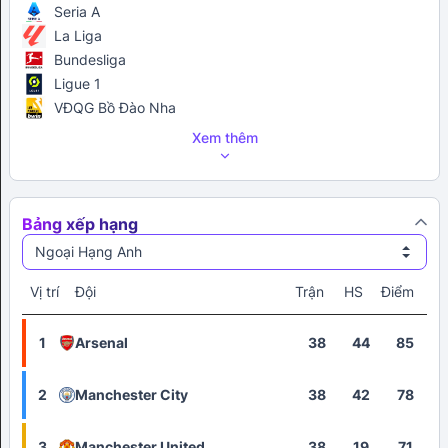
Seria A
La Liga
Bundesliga
Ligue 1
VĐQG Bồ Đào Nha
Xem thêm
Bảng xếp hạng
Ngoại Hạng Anh
Vị trí
Đội
Trận
HS
Điểm
1
Arsenal
38
44
85
2
Manchester City
38
42
78
3
Manchester United
38
19
71