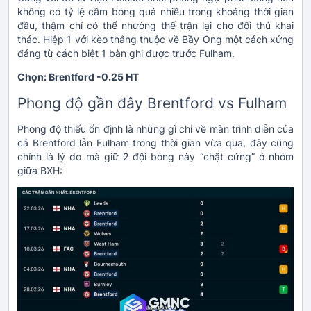
không có tỷ lệ cầm bóng quá nhiều trong khoảng thời gian
đầu, thậm chí có thể nhường thế trận lại cho đối thủ khai
thác. Hiệp 1 với kèo thắng thuộc về Bầy Ong một cách xứng
đáng từ cách biệt 1 bàn ghi được trước Fulham.
Chọn: Brentford -0.25 HT
Phong độ gần đây Brentford vs Fulham
Phong độ thiếu ổn định là những gì chỉ về màn trình diễn của
cả Brentford lẫn Fulham trong thời gian vừa qua, đây cũng
chính là lý do mà giữ 2 đội bóng này “chặt cứng” ở nhóm
giữa BXH: