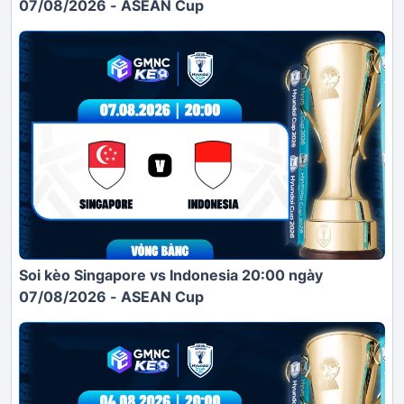
07/08/2026 - ASEAN Cup
Soi kèo Singapore vs Indonesia 20:00 ngày
07/08/2026 - ASEAN Cup