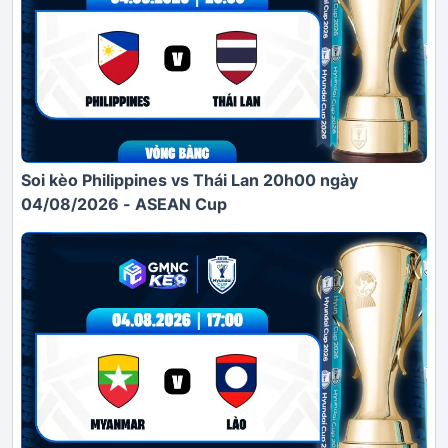
Soi kèo Philippines vs Thái Lan 20h00 ngày
04/08/2026 - ASEAN Cup