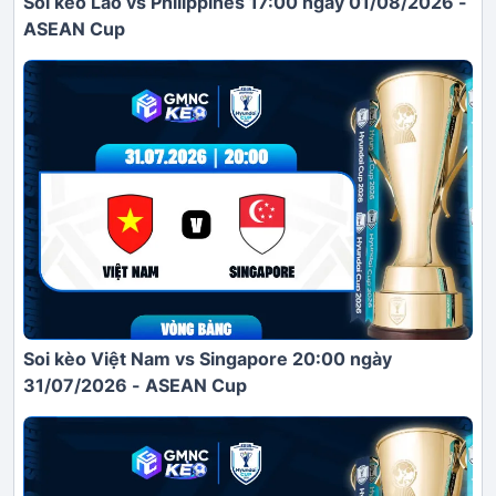
Soi kèo Lào vs Philippines 17:00 ngày 01/08/2026 -
ASEAN Cup
Soi kèo Việt Nam vs Singapore 20:00 ngày
31/07/2026 - ASEAN Cup