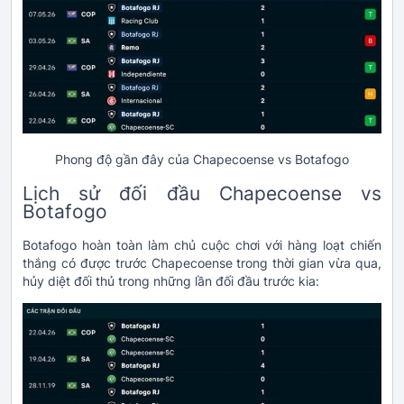
Phong độ gần đây của Chapecoense vs Botafogo
Lịch sử đối đầu Chapecoense vs
Botafogo
Botafogo hoàn toàn làm chủ cuộc chơi với hàng loạt chiến
thắng có được trước Chapecoense trong thời gian vừa qua,
hủy diệt đối thủ trong những lần đối đầu trước kia: