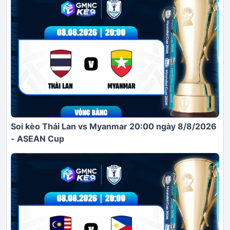
Soi kèo Thái Lan vs Myanmar 20:00 ngày 8/8/2026
- ASEAN Cup