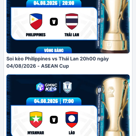
Soi kèo Philippines vs Thái Lan 20h00 ngày
04/08/2026 - ASEAN Cup