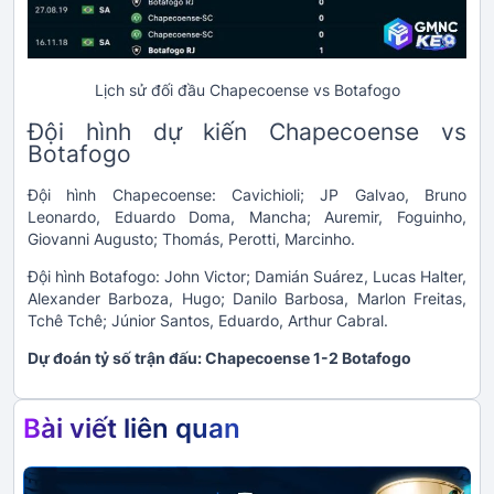
Lịch sử đối đầu Chapecoense vs Botafogo
Đội hình dự kiến Chapecoense vs
Botafogo
Đội hình Chapecoense: Cavichioli; JP Galvao, Bruno
Leonardo, Eduardo Doma, Mancha; Auremir, Foguinho,
Giovanni Augusto; Thomás, Perotti, Marcinho.
Đội hình Botafogo:
John Victor; Damián Suárez, Lucas Halter,
Alexander Barboza, Hugo; Danilo Barbosa, Marlon Freitas,
Tchê Tchê; Júnior Santos, Eduardo, Arthur Cabral.
Dự đoán tỷ số trận đấu: Chapecoense 1-2 Botafogo
Bài viết liên quan