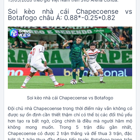
Soi kèo nhà cái Chapecoense vs
Botafogo châu Á: 0.88*-0.25*0.82
Soi kèo nhà cái Chapecoense vs Botafogo
Đội chủ nhà Chapecoense trong thời điểm này vẫn không có
được sự ổn định cần thiết thậm chí có thể bị các đối thủ yếu
hơn tạo ra bất ngờ, cũng chính là điều mà người hâm mộ
không mong muốn. Trong 5 trận đấu gần nhất,
Chapecoense có được 2 trận thắng và để thua 3 trận, đặc
biệt là 1 trận thua đầy đáng tiếc trước Botafogo trong trận