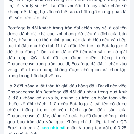
lượt đi với tỷ số 0-1. Tái đấu với đối thủ này chắc chắn sẽ
không dễ dàng, họ vẫn có thể tạo ra bất ngờ nhưng phải đá
hết sức trên sân nhà.
Botafogo là đội khách trong trận đại chiến này và là cái tên
được đánh giá khá cao với phong độ siêu ổn định của bản
thân, hứa hẹn có thể chinh phục các danh hiệu nếu vẫn tiếp
tục thi đấu như hiện tại. 11 trận đấu liên tục mà Botafogo chỉ
để thua đúng 1 lần, xứng đáng để tiến vào sâu hơn ở giải
đấu cúp QG. Khi đã có được chiến thắng trước
Chapecoense trong trận lượt đi, Botafogo đã đặt 1 chân vào
vòng tiếp theo nhưng không được chủ quan và chơi tập
trung trong trận lượt về này.
Là 2 đội bóng xuất thân từ giải đấu hàng đầu Brazil nên việc
Chapecoense lẫn Botafogo đã đối đầu nhau trong quá khứ
là điều không có gì xa lạ, nhưng sự trên cơ hoàn toàn vẫn
thuộc về đội khách. 1 lần nữa Botafogo là cái tên có được
chiến thắng trong chuyến hành quân đến sân của
Chapecoense tới đây, đẳng cấp của họ đã được chứng minh
qua bao trận đấu vừa qua. Không chỉ đi tiếp tại cúp QG
Brazil mà còn là
kèo nhà cái
châu Á trong tay với chỉ 0.25
bàn chênh lệch.