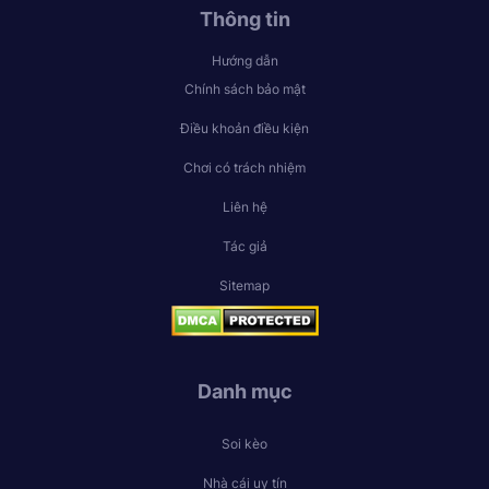
Thông tin
Hướng dẫn
Chính sách bảo mật
Điều khoản điều kiện
Chơi có trách nhiệm
Liên hệ
Tác giả
Sitemap
Danh mục
Soi kèo
Nhà cái uy tín