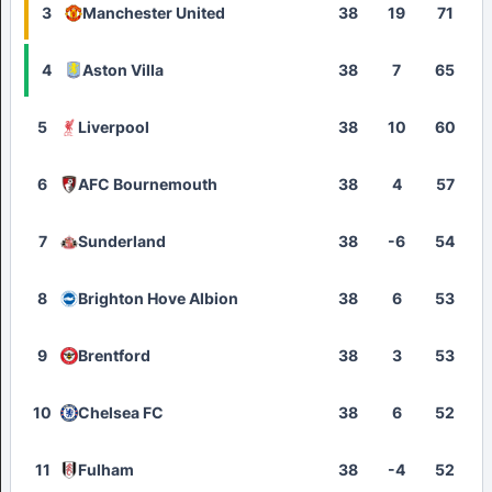
3
Manchester United
38
19
71
4
Aston Villa
38
7
65
5
Liverpool
38
10
60
6
AFC Bournemouth
38
4
57
7
Sunderland
38
-6
54
8
Brighton Hove Albion
38
6
53
9
Brentford
38
3
53
10
Chelsea FC
38
6
52
11
Fulham
38
-4
52