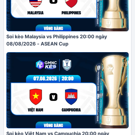
Soi kèo Malaysia vs Philippines 20:00 ngày
08/08/2026 - ASEAN Cup
Soi kèo Việt Nam vs Campuchia 20:00 ngày