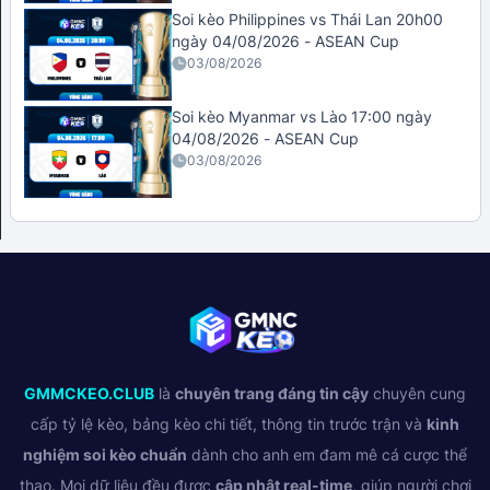
Soi kèo Philippines vs Thái Lan 20h00
ngày 04/08/2026 - ASEAN Cup
03/08/2026
Soi kèo Myanmar vs Lào 17:00 ngày
04/08/2026 - ASEAN Cup
03/08/2026
GMMCKEO.CLUB
là
chuyên trang đáng tin cậy
chuyên cung
cấp tỷ lệ kèo, bảng kèo chi tiết, thông tin trước trận và
kinh
nghiệm soi kèo chuẩn
dành cho anh em đam mê cá cược thể
thao. Mọi dữ liệu đều được
cập nhật real-time
, giúp người chơi