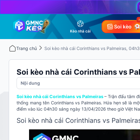
Soi kèo
Kèo nhà cái
Trang chủ
Soi kèo nhà cái Corinthians vs Palmeiras, 04h
Soi kèo nhà cái Corinthians vs P
Nội dung
Soi kèo nhà cái Corinthians vs Palmeiras
– Trận đấu tâm đi
thống mang tên Corinthians vs Palmeiras. Hứa hẹn sẽ là mộ
điểm vào lúc 04h30 sáng ngày 13/04/2026 theo giờ Việt N
Soi kèo nhà cái Corinthians vs Palmeira