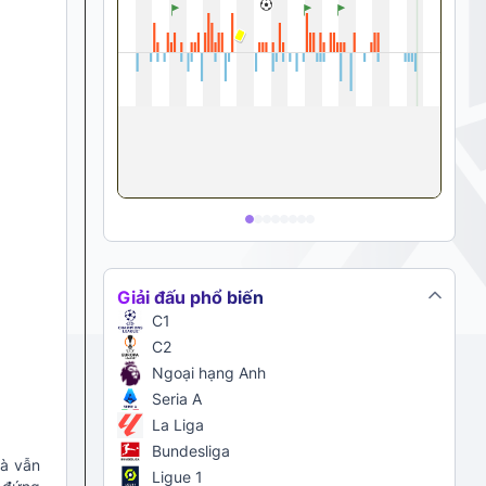
Giải đấu phổ biến
C1
C2
Ngoại hạng Anh
Seria A
La Liga
Bundesliga
và vẫn
Ligue 1