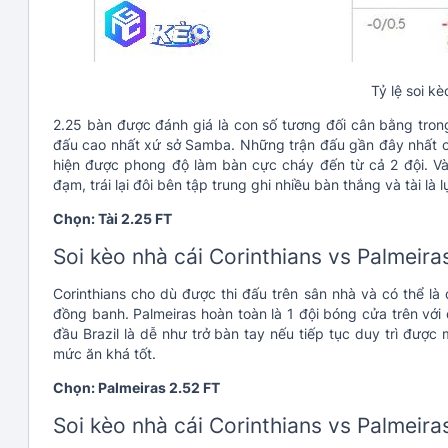
Tỷ lệ soi k
2.25 bàn được đánh giá là con số tương đối cân bằng trong
đấu cao nhất xứ sở Samba. Những trận đấu gần đây nhất của
hiện được phong độ làm bàn cực cháy đến từ cả 2 đội. Và k
đạm, trái lại đôi bên tập trung ghi nhiều bàn thắng và tài là
Chọn: Tài 2.25 FT
Soi kèo nhà cái Corinthians vs Palmeira
Corinthians cho dù được thi đấu trên sân nhà và có thể là
đồng banh. Palmeiras hoàn toàn là 1 đội bóng cửa trên với
đầu Brazil là dễ như trở bàn tay nếu tiếp tục duy trì được 
mức ăn khá tốt.
Chọn: Palmeiras 2.52 FT
Soi kèo nhà cái Corinthians vs Palmeira