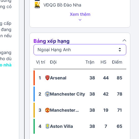
ỉ đứng
VĐQG Bồ Đào Nha
ang có
Xem thêm
ng cấp
s đang
ăn nếu
Bảng xếp hạng
Ngoại Hạng Anh
 ngang
cho dù
Vị trí
Đội
Trận
HS
Điểm
o nhà
1
Arsenal
38
44
85
2
Manchester City
38
42
78
3
Manchester
38
19
71
United
4
Aston Villa
38
7
65