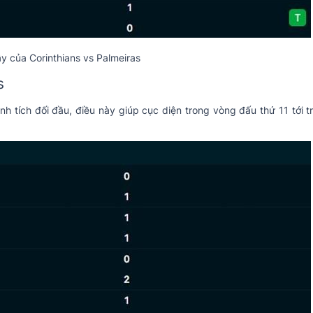
 của Corinthians vs Palmeiras
s
nh tích đối đầu, điều này giúp cục diện trong vòng đấu thứ 11 tới t