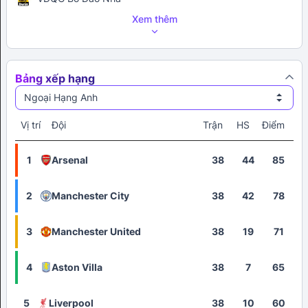
Xem thêm
Bảng xếp hạng
Ngoại Hạng Anh
Vị trí
Đội
Trận
HS
Điểm
1
Arsenal
38
44
85
2
Manchester City
38
42
78
3
Manchester United
38
19
71
4
Aston Villa
38
7
65
5
Liverpool
38
10
60