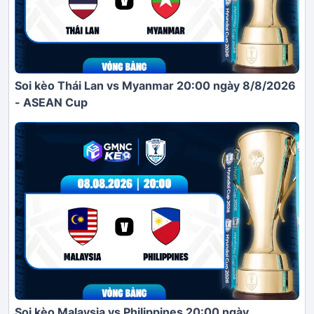
Soi kèo Thái Lan vs Myanmar 20:00 ngày 8/8/2026
- ASEAN Cup
Soi kèo Malaysia vs Philippines 20:00 ngày