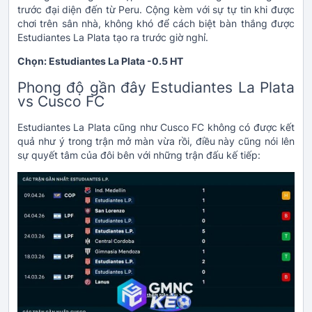
trước đại diện đến từ Peru. Cộng kèm với sự tự tin khi được
chơi trên sân nhà, không khó để cách biệt bàn thắng được
Estudiantes La Plata tạo ra trước giờ nghỉ.
Chọn: Estudiantes La Plata -0.5 HT
Phong độ gần đây Estudiantes La Plata
vs Cusco FC
Estudiantes La Plata cũng như Cusco FC không có được kết
quả như ý trong trận mở màn vừa rồi, điều này cũng nói lên
sự quyết tâm của đôi bên với những trận đấu kế tiếp: