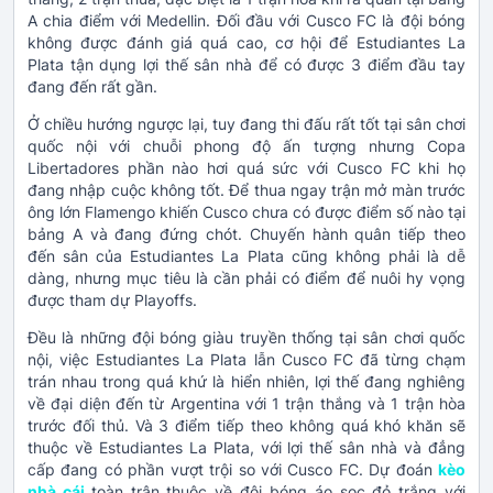
A chia điểm với Medellin. Đối đầu với Cusco FC là đội bóng
không được đánh giá quá cao, cơ hội để Estudiantes La
Plata tận dụng lợi thế sân nhà để có được 3 điểm đầu tay
đang đến rất gần.
Ở chiều hướng ngược lại, tuy đang thi đấu rất tốt tại sân chơi
quốc nội với chuỗi phong độ ấn tượng nhưng Copa
Libertadores phần nào hơi quá sức với Cusco FC khi họ
đang nhập cuộc không tốt. Để thua ngay trận mở màn trước
ông lớn Flamengo khiến Cusco chưa có được điểm số nào tại
bảng A và đang đứng chót. Chuyến hành quân tiếp theo
đến sân của Estudiantes La Plata cũng không phải là dễ
dàng, nhưng mục tiêu là cần phải có điểm để nuôi hy vọng
được tham dự Playoffs.
Đều là những đội bóng giàu truyền thống tại sân chơi quốc
nội, việc Estudiantes La Plata lẫn Cusco FC đã từng chạm
trán nhau trong quá khứ là hiển nhiên, lợi thế đang nghiêng
về đại diện đến từ Argentina với 1 trận thắng và 1 trận hòa
trước đối thủ. Và 3 điểm tiếp theo không quá khó khăn sẽ
thuộc về Estudiantes La Plata, với lợi thế sân nhà và đẳng
cấp đang có phần vượt trội so với Cusco FC. Dự đoán
kèo
nhà cái
toàn trận thuộc về đội bóng áo sọc đỏ trắng với