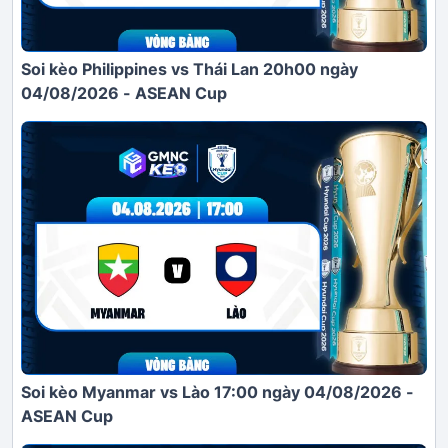
Soi kèo Philippines vs Thái Lan 20h00 ngày
04/08/2026 - ASEAN Cup
Soi kèo Myanmar vs Lào 17:00 ngày 04/08/2026 -
ASEAN Cup