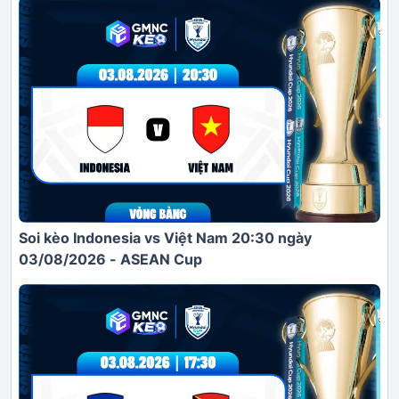
Soi kèo Indonesia vs Việt Nam 20:30 ngày
03/08/2026 - ASEAN Cup