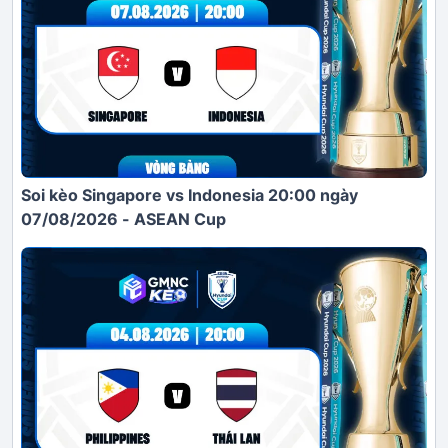
Soi kèo Singapore vs Indonesia 20:00 ngày
07/08/2026 - ASEAN Cup