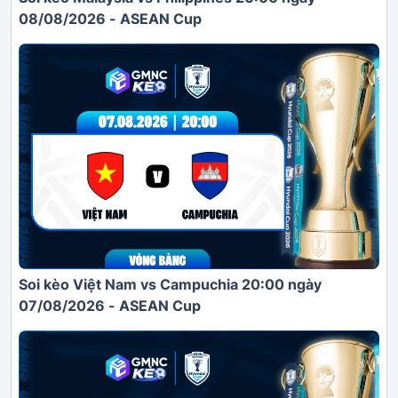
08/08/2026 - ASEAN Cup
Soi kèo Việt Nam vs Campuchia 20:00 ngày
07/08/2026 - ASEAN Cup