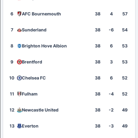
6
AFC Bournemouth
38
4
57
7
Sunderland
38
-6
54
8
Brighton Hove Albion
38
6
53
9
Brentford
38
3
53
10
Chelsea FC
38
6
52
11
Fulham
38
-4
52
12
Newcastle United
38
-2
49
13
Everton
38
-3
49